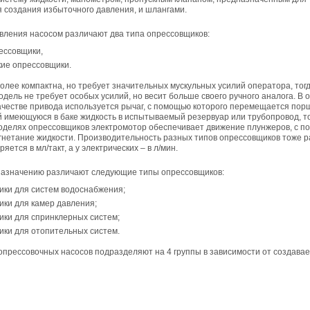
 создания избыточного давления, и шлангами.
вления насосом различают два типа опрессовщиков:
ессовщики,
кие опрессовщики.
олее компактна, но требует значительных мускульных усилий оператора, тогд
одель не требует особых усилий, но весит больше своего ручного аналога. В
качестве привода используется рычаг, с помощью которого перемещается пор
имеющуюся в баке жидкость в испытываемый резервуар или трубопровод, тог
моделях опрессовщиков электромотор обеспечивает движение плунжеров, с 
гнетание жидкости. Производительность разных типов опрессовщиков тоже р
яется в мл/такт, а у электрических – в л/мин.
назначению различают следующие типы опрессовщиков:
ики для систем водоснабжения;
ки для камер давления;
ики для спринклерных систем;
ики для отопительных систем.
прессовочных насосов подразделяют на 4 группы в зависимости от создава