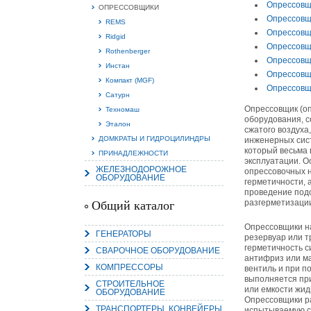
Опрессовщ
ОПРЕССОВЩИКИ
Опрессовщ
REMS
Опрессовщ
Ridgid
Опрессовщ
Rothenberger
Опрессовщ
Инстан
15.
Опрессовщ
Руч
Компакт (MGF)
Опрессовщ
Пос
Сатурн
Нас
мас
Опрессовщик (о
Техномаш
пра
оборудования, с
Эталон
сжатого воздуха
ДОМКРАТЫ И ГИДРОЦИЛИНДРЫ
инженерных сис
который весьма 
ПРИНАДЛЕЖНОСТИ
эксплуатации. О
ЖЕЛЕЗНОДОРОЖНОЕ
опрессовочных н
ОБОРУДОВАНИЕ
герметичности, 
проведение подо
разгерметизаци
Общий каталог
Опрессовщики на
ГЕНЕРАТОРЫ
2
резервуар или 
герметичность с
СВАРОЧНОЕ ОБОРУДОВАНИЕ
антифриз или ма
О
КОМПРЕССОРЫ
С
вентиль и при п
выполняется пр
СТРОИТЕЛЬНОЕ
или емкости жид
ОБОРУДОВАНИЕ
Опрессовщики ра
ТРАНСПОРТЕРЫ, КОНВЕЙЕРЫ
испытываемую с