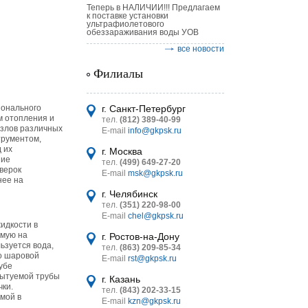
Теперь в НАЛИЧИИ!!! Предлагаем
к поставке установки
ультрафиолетового
обеззараживания воды УОВ
все новости
Филиалы
астительных
логическим
ионального
г. Санкт-Петербург
м отопления и
тел.
(812) 389-40-99
узлов различных
E-mail
info@gkpsk.ru
трументом,
 их
г. Москва
ние
тел.
(499) 649-27-20
верок
E-mail
msk@gkpsk.ru
нее на
итель
г. Челябинск
тел.
(351) 220-98-00
УТ MINI
E-mail
chel@gkpsk.ru
идкости в
емую на
г. Ростов-на-Дону
ьзуется вода,
тел.
(863) 209-85-34
го шаровой
E-mail
rst@gkpsk.ru
убе
пытуемой трубы
г. Казань
чки.
тел.
(843) 202-33-15
мой в
E-mail
kzn@gkpsk.ru