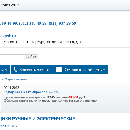
Контакты
 389-40-99, (812) 318-40-29, (921) 937-29-59
gkpsk.ru
 Россия, Санкт-Петербург, пр. Луначарского, д. 72
Найти
счёт
Заказать звонок
Оставить сообщение
а
Опрессовщики
09.11.2018
Суперцена на компрессор К-24М
Промышленный компрессор
К24М
по цене
48 500
руб!
Оборудование в наличии на складе, кол-во товара ограничено.
15.10.2018
Скидка на гидравлическую тележку
ИКИ РУЧНЫЕ И ЭЛЕКТРИЧЕСКИЕ
Уникальная возможность приобрести (в наличии на складе) тележку гидравлическую
2,5т по спец цене.
щики REMS