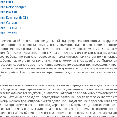
ики Ridgid
05.09.2018
ики Rothenberger
Новое поступление на склад насосов
ики Инстан
Насосы Calpeda в НАЛИЧИИ
https://www.1nasos.ru/vodosnabzhenie-otoplenie/calpeda-mxh-203e
ики Компакт (MGF)
ики Сатурн
01.2018
ики Техномаш
ные насосы НБУ без торговой наценки!
ики Эталон
тупление насосов НБУ 700-02 на склад в Спб. Купите сегодня по цене производителя!
ос бочковой универсальный НБУ 700-02 предназначен для перекачивания пищевых р
ел из бочек и других емкостей и соответствует государственным санитарно-эпидемео
прессовочный насос) – это специальный вид профессионального многофункц
вилам и нормам.
озданного для проверки герметичности трубопроводов и газопроводов, систе
15.01.2018
, спринклерных и холодильных установок, резервуаров, сосудов и отдельных 
Распродажа подъемного оборудования BRANO и насосов ИРТЫШ
тем. Опрессовщик можно по праву назвать очень сложным строительным инс
Оборудование в наличии на складе!!! Цены фиксированы!
востребован не только в процессе монтажа инженерных систем, но и в период
собенно часто его используют в жилищно-коммунальном хозяйстве. Примене
асосов позволяет заметно снизить уровень трудозатрат при проведении про
03.03.2017
а также экономить значительные отрезки времени, которые затрачивались ра
Акция на Пневмонагнетатель ТОПОЛЬ 300 ТРАНСМИКС и Растворосмес
бных работ. А использование окрашенных жидкостей помогает найти места
СКАУТ MINI
и.
Цены на
Пневмонагнетатель Тополь 300 ТРАНСМИКС
и
Растворосмеситель СКА
снижены!
Товар имеется в наличии на складе.
зывают опрессовочными насосами, так как они предназначены для закачки ж
8.02.2017
трубопровод с одновременным контролем за давлением. Вначале в испытыва
Наклонный подъемник Minor Escalera по цене 2014 года
истему заливается жидкость, в качестве которой для различных случаев испол
сло. Затем насос создает необходимое давление, после чего закрывается е
борудование в наличии на складе.
тоимость 260 000 руб!
омощи манометра контролируется давление. Подключение опрессовщика к тр
и помощи опрессовочного шланга, через который происходит заполнение ис
костью под давлением. Падение давления означает наличие в системе проте
зличных моделей обязательно комплектуются насосом, баком для закачивае
истему жидкости, манометром, пропускным клапаном, предназначенным для