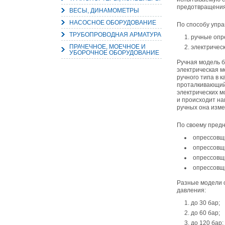
предотвращения
ВЕСЫ, ДИНАМОМЕТРЫ
НАСОСНОЕ ОБОРУДОВАНИЕ
По способу упра
ТРУБОПРОВОДНАЯ АРМАТУРА
ручные опр
ПРАЧЕЧНОЕ, МОЕЧНОЕ И
электричес
УБОРОЧНОЕ ОБОРУДОВАНИЕ
Ручная модель б
электрическая м
ручного типа в 
проталкивающий 
электрических 
и происходит на
ручных она измер
По своему пред
опрессовщ
опрессовщи
опрессовщ
опрессовщ
Разные модели о
давления:
до 30 бар;
до 60 бар;
до 120 бар;