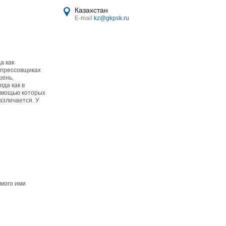
Казахстан
E-mail
kz@gkpsk.ru
а как
 опрессовщиках
шень,
да как в
помощью которых
азличается. У
емого ими