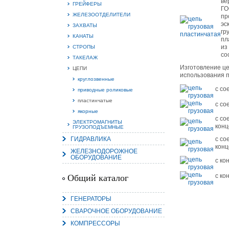
ве
ГРЕЙФЕРЫ
ГО
ЖЕЛЕЗООТДЕЛИТЕЛИ
пр
эс
ЗАХВАТЫ
гр
КАНАТЫ
пл
из
СТРОПЫ
15.
со
Руч
ТАКЕЛАЖ
Пос
Изготовление це
ЦЕПИ
Нас
использования 
мас
круглозвенные
пра
с со
приводные роликовые
пластинчатые
с со
якорные
с со
ЭЛЕКТРОМАГНИТЫ
конц
ГРУЗОПОДЪЕМНЫЕ
ГИДРАВЛИКА
с со
конц
ЖЕЛЕЗНОДОРОЖНОЕ
ОБОРУДОВАНИЕ
с ко
2
с ко
Общий каталог
О
С
ГЕНЕРАТОРЫ
СВАРОЧНОЕ ОБОРУДОВАНИЕ
КОМПРЕССОРЫ