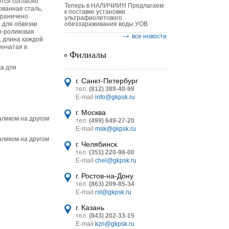
ются согласно
Теперь в НАЛИЧИИ!!! Предлагаем
ованная сталь,
к поставке установки
граничено
ультрафиолетового
 для обвязки
обеззараживания воды УОВ
о-роликовая
все новости
, длина каждой
инчатая в
Филиалы
ка для
астительных
логическим
г. Санкт-Петербург
тел.
(812) 389-40-99
E-mail
info@gkpsk.ru
г. Москва
аликом на другом
тел.
(499) 649-27-20
E-mail
msk@gkpsk.ru
аликом на другом
итель
г. Челябинск
тел.
(351) 220-98-00
УТ MINI
E-mail
chel@gkpsk.ru
г. Ростов-на-Дону
тел.
(863) 209-85-34
E-mail
rst@gkpsk.ru
г. Казань
тел.
(843) 202-33-15
E-mail
kzn@gkpsk.ru