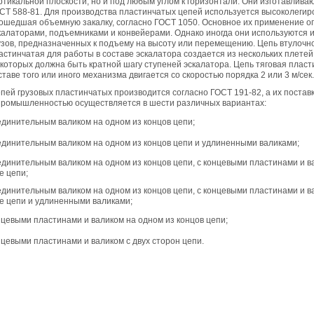
ртикальной плоскости, но и под любым углом к горизонтали. Они изготавлива
СТ 588-81. Для производства пластинчатых цепей используется высоколегир
05.09.2018
ошедшая объемную закалку, согласно ГОСТ 1050. Основное их применение о
Новое поступление на склад насосов
калаторами, подъемниками и конвейерами. Однако иногда они используются и
Насосы Calpeda в НАЛИЧИИ
https://www.1nasos.ru/vodosnabzhenie-otoplenie/calpeda-mxh-203e
узов, предназначенных к подъему на высоту или перемещению. Цепь втулочн
астинчатая для работы в составе эскалатора создается из нескольких плетей
 которых должна быть кратной шагу ступеней эскалатора. Цепь тяговая пласт
01.2018
ставе того или иного механизма двигается со скоростью порядка 2 или 3 м/сек.
ные насосы НБУ без торговой наценки!
тупление насосов НБУ 700-02 на склад в Спб. Купите сегодня по цене производителя!
пей грузовых пластинчатых производится согласно ГОСТ 191-82, а их постав
ос бочковой универсальный НБУ 700-02 предназначен для перекачивания пищевых р
промышленностью осуществляется в шести различных вариантах:
ел из бочек и других емкостей и соответствует государственным санитарно-эпидемео
вилам и нормам.
единительным валиком на одном из концов цепи;
15.01.2018
Распродажа подъемного оборудования BRANO и насосов ИРТЫШ
единительным валиком на одном из концов цепи и удлиненными валиками;
Оборудование в наличии на складе!!! Цены фиксированы!
единительным валиком на одном из концов цепи, с концевыми пластинами и в
е цепи;
03.03.2017
единительным валиком на одном из концов цепи, с концевыми пластинами и в
Акция на Пневмонагнетатель ТОПОЛЬ 300 ТРАНСМИКС и Растворосмес
СКАУТ MINI
е цепи и удлиненными валиками;
Цены на
Пневмонагнетатель Тополь 300 ТРАНСМИКС
и
Растворосмеситель СКА
нцевыми пластинами и валиком на одном из концов цепи;
снижены!
Товар имеется в наличии на складе.
8.02.2017
нцевыми пластинами и валиком с двух сторон цепи.
Наклонный подъемник Minor Escalera по цене 2014 года
борудование в наличии на складе.
тоимость 260 000 руб!