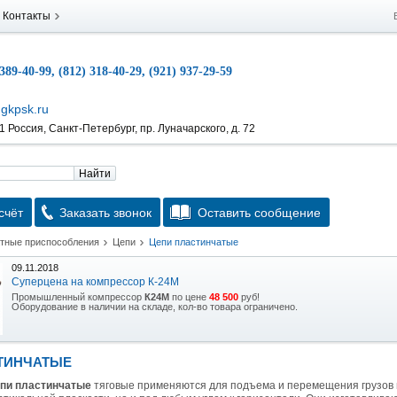
Контакты
 389-40-99, (812) 318-40-29, (921) 937-29-59
gkpsk.ru
 Россия, Санкт-Петербург, пр. Луначарского, д. 72
Найти
счёт
Заказать звонок
Оставить сообщение
атные приспособления
Цепи
Цепи пластинчатые
09.11.2018
Суперцена на компрессор К-24М
Промышленный компрессор
К24М
по цене
48 500
руб!
Оборудование в наличии на складе, кол-во товара ограничено.
15.10.2018
Скидка на гидравлическую тележку
ТИНЧАТЫЕ
Уникальная возможность приобрести (в наличии на складе) тележку гидравлическую
2,5т по спец цене.
пи пластинчатые
тяговые применяются для подъема и перемещения грузов н