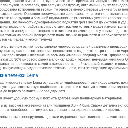
щения, а также в магазинах, супермаркетах и терминалах. Иногда такие теле
овки грузов на вокзалах, для загрузки (разгрузки) автомашин или железнодор
борудована встроенными весами, то одновременно с перемещением груза по
 взвешивания. Основное преимущество использования этого типа тележек за
стоте конструкции и большой подвижности в стесненных условиях торгового 
щения. Возможность одновременного поднятия груза весом до 2-х тонн и удо
илы позволяют работать с паллетами, размер которых может изменяться в п
ть рохлю иногда не претворяется в жизнь из-за имеющегося у роклы недостат
на только на ровной поверхности пола. Любые неровности и шероховатости
зов на гидравлической тележке.
отечественном рынке представлено множество моделей различных производи
ручных, однако по соотношению цена/качество выделяются три торговые мар
a
. Их производят известные на весь мир компании Zhejiang Noblift Equipment Jo
ежит до 30% мирового рынка малой складской техники, немецкая компания Ott
яся на производстве самой высококачественной складской техники, и польс
ng, выпускающая гидравлические тележки Lema, соответствующие лучшим ми
кие тележки Lema
равлических тележек Lema оснащаются унифицированными гидроузлами, док
плуатации свою высокую надёжность, качество и отличную ремонтопригодност
а до первого ремонта – более двух лет!
ия имеет удобную форму и покрыта долговечным полимерным материалом.
ы из высококачественной стали толщиной 3.0 и 4.0мм. Сварка деталей вил о
нном конвейере, поэтому все сварочные швы идеально ровные и прочные.
енные и высоконагруженные детали гидравлических тележек Lema изготавли