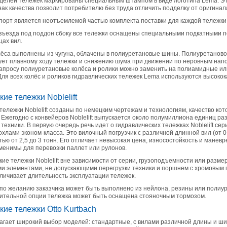
делей тележек маркированы специальным штампом в виде логотипа Lema. Э
ак качества позволит потребителю без труда отличить подделку от оригинал
порт является неотъемлемой частью комплекта поставки для каждой тележки
 въезда под поддон сбоку все тележки оснащены специальными подкатными
цах вил.
лёса выполнены из чугуна, облачены в полиуретановые шины. Полиуретанов
вует плавному ходу тележки и снижению шума при движении по неровным на
апросу полиуретановые колёса и ролики можно заменить на полиамидные ил
ля всех колёс и роликов гидравлических тележек Lema используются высоко
ие тележки Noblelift
тележки Noblelift созданы по немецким чертежам и технологиям, качество кот
Ежегодно с конвейеров Noblelift выпускается около полумиллиона единиц ра
техники. В первую очередь речь идет о гидравлических тележках Noblelift сер
хлами эконом-класса. Это вилочный погрузчик с различной длинной вил (от 0,
ью от 2,5 до 3 тонн. Его отличает невысокая цена, износостойкость и маневр
менимы для перевозки паллет или рулонов.
кие тележки Noblelift вне зависимости от серии, грузоподъемности или разме
и элементами, не допускающими перегрузки техники и поршнем с хромовым 
личивает длительность эксплуатации тележек.
по желанию заказчика может быть выполнено из нейлона, резины или полиур
нительной опции тележка может быть оснащена стояночным тормозом.
ие тележки Otto Kurtbach
агает широкий выбор моделей: стандартные, с вилами различной длины и ш