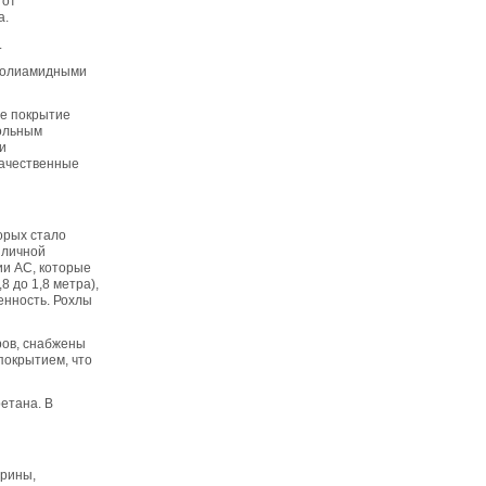
тот
а.
.
 полиамидными
ое покрытие
польным
и
качественные
орых стало
зличной
ии АС, которые
8 до 1,8 метра),
енность. Рохлы
ров, снабжены
покрытием, что
етана. В
ирины,