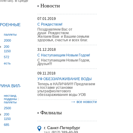
ллетах). В среде
Новости
07.01.2019
ТРОЕННЫЕ
С Рождеством!
Поздравляем Вас от
души Рождеством.
паллеты
Желаем Вам и Вашим семьям
здоровья, счастья и всех благ.
2000
астительных
логическим
м
200
31.12.2018
1150
С Наступающим Новым Годом!
572
С Наступающим Новым Годом,
есть
Друзья!!!
09.11.2018
УФ ОБЕЗЗАРАЖИВАНИЕ ВОДЫ
итель
Теперь в НАЛИЧИИ!!! Предлагаем
РИНА ВИЛ-
к поставке установки
УТ MINI
ультрафиолетового
обеззараживания воды УОВ
нестанд.
поддоны
|
все новости
паллеты
2500
Филиалы
м
200
1150
685
г. Санкт-Петербург
тел.
(812) 389-40-99