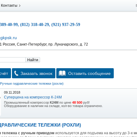
Контакты
 389-40-99, (812) 318-40-29, (921) 937-29-59
gkpsk.ru
 Россия, Санкт-Петербург, пр. Луначарского, д. 72
Найти
счёт
Заказать звонок
Оставить сообщение
Ручные гидравлические тележки (рохли)
09.11.2018
Суперцена на компрессор К-24М
Промышленный компрессор
К24М
по цене
48 500
руб!
Оборудование в наличии на складе, кол-во товара ограничено.
15.10.2018
Скидка на гидравлическую тележку
ДРАВЛИЧЕСКИЕ ТЕЛЕЖКИ (РОХЛИ)
Уникальная возможность приобрести (в наличии на складе) тележку гидравлическую
2,5т по спец цене.
 тележка с ручным приводом
используется для подъема на высоту до 3-х м