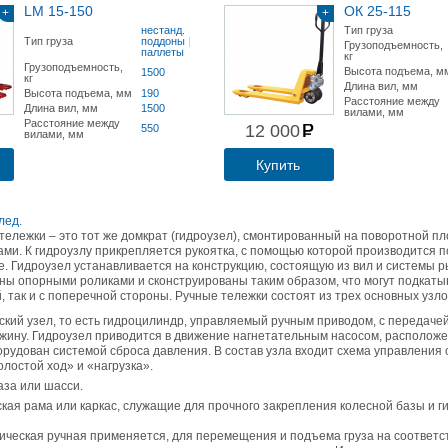
LM 15-150
ОК 25-115
+
+
нестанд.
Тип груза
Тип груза
поддоны
|
Грузоподъемность,
паллеты
кг
Грузоподъемность,
Высота подъема, м
1500
кг
Длина вил, мм
Высота подъема, мм
190
Расстояние между
Длина вил, мм
1500
вилами, мм
Расстояние между
12 000
550
вилами, мм
Купить
лед.
тележки – это тот же домкрат (гидроузел), смонтированный на поворотной п
ми. К гидроузлу прикрепляется рукоятка, с помощью которой производится 
. Гидроузел устанавливается на конструкцию, состоящую из вил и системы ры
ы опорными роликами и сконструированы таким образом, что могут подкаты
й, так и с поперечной стороны. Ручные тележки состоят из трех основных узло
ский узел, то есть гидроцилиндр, управляемый ручным приводом, с передачей
ужину. Гидроузел приводится в движение нагнетательным насосом, расположе
орудован системой сброса давления. В состав узла входит схема управления 
лостой ход» и «нагрузка».
аза или шасси.
кая рама или каркас, служащие для прочного закрепления колесной базы и г
ическая ручная применяется, для перемещения и подъема груза на соответ