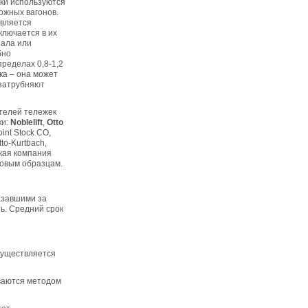
жки используются
ожных вагонов.
является
ключается в их
зала или
бно
ределах 0,8-1,2
ка – она может
 затрубняют
телей тележек
ки:
Noblelift
,
Otto
int Stock CO,
o-Kurtbach,
кая компания
ровым образцам.
азавшими за
ь. Средний срок
существляется
ваются методом