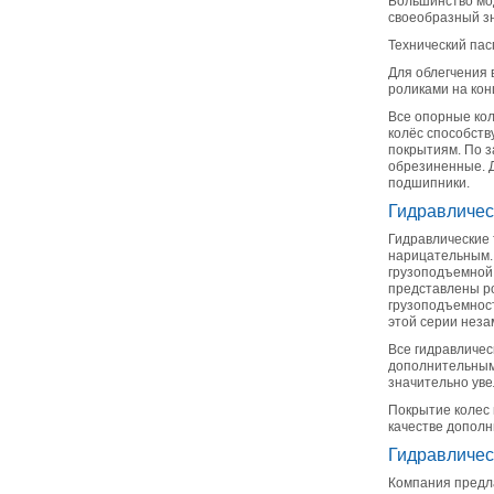
Большинство мо
своеобразный зн
Технический пас
Для облегчения
роликами на кон
Все опорные ко
колёс способст
покрытиям. По з
обрезиненные. Д
подшипники.
Гидравлическ
Гидравлические 
нарицательным. 
грузоподъемной 
представлены ро
грузоподъемност
этой серии неза
Все гидравличес
дополнительным
значительно уве
Покрытие колес 
качестве допол
Гидравлическ
Компания предл