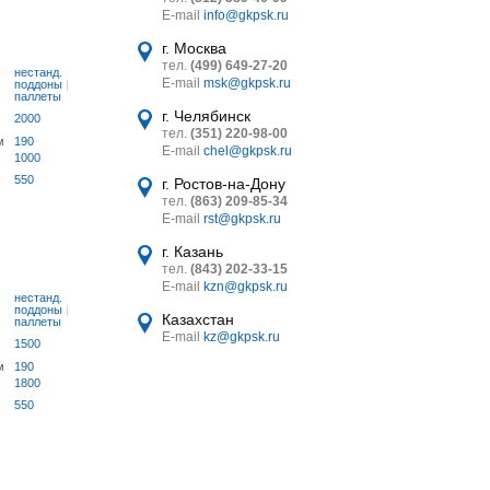
E-mail
info@gkpsk.ru
г. Москва
тел.
(499) 649-27-20
нестанд.
E-mail
msk@gkpsk.ru
поддоны
|
паллеты
г. Челябинск
2000
тел.
(351) 220-98-00
м
190
E-mail
chel@gkpsk.ru
1000
550
г. Ростов-на-Дону
тел.
(863) 209-85-34
E-mail
rst@gkpsk.ru
г. Казань
тел.
(843) 202-33-15
E-mail
kzn@gkpsk.ru
нестанд.
поддоны
|
Казахстан
паллеты
E-mail
kz@gkpsk.ru
1500
м
190
1800
550