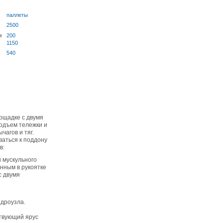
паллеты
2500
м
200
1150
540
лощадке с двумя
подъем тележки и
чагов и тяг.
ваться к поддону
в:
 мускульного
нным в рукоятке
с двумя
идроузла.
ствующий ярус