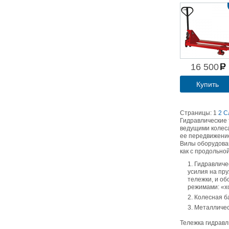
16 500
Купить
Страницы:
1
2
С
Гидравлические 
ведущими колеса
ее передвижение
Вилы оборудован
как с продольно
Гидравличе
усилия на пр
тележки, и об
режимами: «хо
Колесная б
Металличес
Тележка гидравл