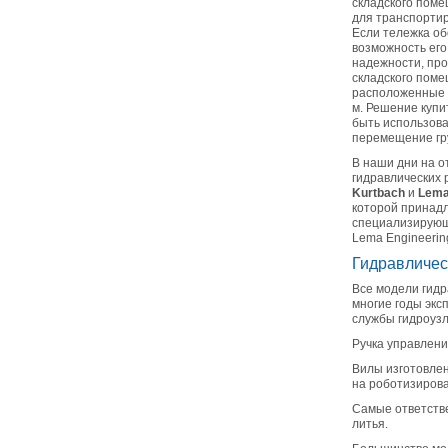
складского поме
для транспортир
Если тележка о
возможность его
надежности, про
складского поме
расположенные в
м. Решение купи
быть использова
перемещение гру
В наши дни на 
гидравлических 
Kurtbach
и
Lem
которой принадл
специализирующа
Lema Engineeri
Гидравличес
Все модели гид
многие годы экс
службы гидроузл
Ручка управлен
Вилы изготовлен
на роботизирова
Самые ответств
литья.