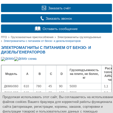
Заказать счёт
Заказать звонок
Оставить сообщение
ПТО
Грузозахватные приспособления
Электромагниты грузоподъемные
Электромагниты с питанием от бензо- и дизельгенераторов
ЭЛЕКТРОМАГНИТЫ С ПИТАНИЕМ ОТ БЕНЗО- И
ДИЗЕЛЬГЕНЕРАТОРОВ
Расх
Грузоподъемность
топли
Модель
А
В
С
D
на плите, не более,
АИ92,
кг
ча
ДКМбг060
610
780
45
90
5000
1,1
ДКМбг080
840
940
60
100
7000
2,9
Продолжая использовать этот сайт, Вы соглашаетесь на использовани
ДКМбг100
1020
1120
80
120
11000
4,4
файлов cookies Вашего браузера для корректной работы функционала
ДКМбг120
1240
1450
100
160
12000
6,6
сайта (авторизации, регистрации, корзины, заказов, сортировки и
фильтрации товаров) и пользовательских данных с помощью