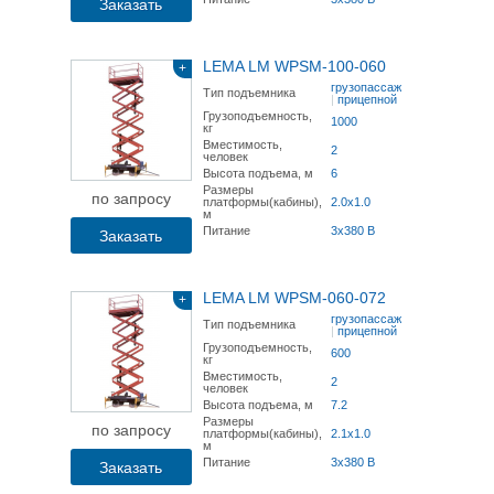
Заказать
LEMA LM WPSM-100-060
+
грузопассажирский
Тип подъемника
|
прицепной
Грузоподъемность,
1000
кг
Вместимость,
2
человек
Высота подъема, м
6
Размеры
по запросу
платформы(кабины),
2.0х1.0
м
Питание
3x380 В
Заказать
LEMA LM WPSM-060-072
+
грузопассажирский
Тип подъемника
|
прицепной
Грузоподъемность,
600
кг
Вместимость,
2
человек
Высота подъема, м
7.2
Размеры
по запросу
платформы(кабины),
2.1х1.0
м
Питание
3x380 В
Заказать