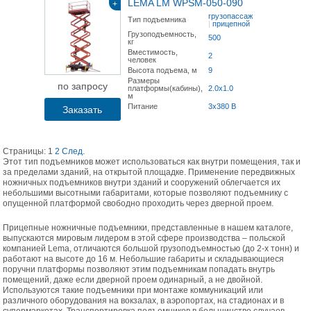
LEMA LM WPSM-050-090
+
грузопассажирский
Тип подъемника
|
прицепной
Грузоподъемность,
500
кг
Вместимость,
2
человек
Высота подъема, м
9
Размеры
по запросу
платформы(кабины),
2.0х1.0
м
Питание
3x380 В
Заказать
Страницы:
1
2
След.
Этот тип подъемников может использоваться как внутри помещения, так и
за пределами зданий, на открытой площадке. Применение передвижных
ножничных подъемников внутри зданий и сооружений облегчается их
небольшими высотными габаритами, которые позволяют подъемнику с
опущенной платформой свободно проходить через дверной проем.
Прицепные ножничные подъемники, представленные в нашем каталоге,
выпускаются мировым лидером в этой сфере производства – польской
компанией Lema, отличаются большой грузоподъемностью (до 2-х тонн) и
работают на высоте до 16 м. Небольшие габариты и складывающиеся
поручни платформы позволяют этим подъемникам попадать внутрь
помещений, даже если дверной проем одинарный, а не двойной.
Используются такие подъемники при монтаже коммуникаций или
различного оборудования на вокзалах, в аэропортах, на стадионах и в