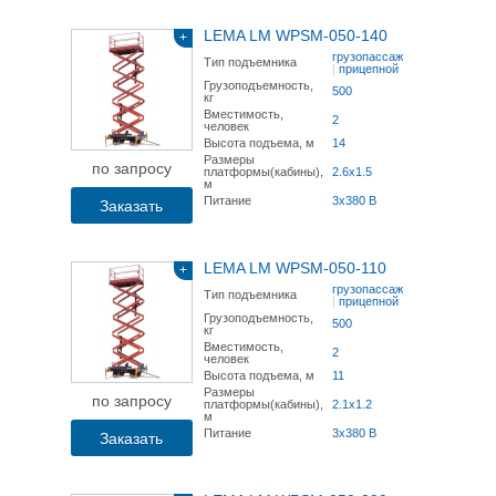
LEMA LM WPSM-050-140
+
грузопассажирский
Тип подъемника
|
прицепной
Грузоподъемность,
500
кг
Вместимость,
2
человек
Высота подъема, м
14
Размеры
по запросу
платформы(кабины),
2.6х1.5
м
Питание
3x380 В
Заказать
LEMA LM WPSM-050-110
+
грузопассажирский
Тип подъемника
|
прицепной
Грузоподъемность,
500
кг
Вместимость,
2
человек
Высота подъема, м
11
Размеры
по запросу
платформы(кабины),
2.1х1.2
м
Питание
3x380 В
Заказать