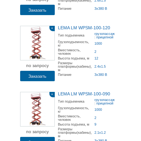
платформы(кабины),
2.6х1.5
м
Питание
3x380 В
Заказать
LEMA LM WPSM-100-120
+
грузопассажирский
Тип подъемника
|
прицепной
Грузоподъемность,
1000
кг
Вместимость,
2
человек
Высота подъема, м
12
Размеры
по запросу
платформы(кабины),
2.4х1.5
м
Питание
3x380 В
Заказать
LEMA LM WPSM-100-090
+
грузопассажирский
Тип подъемника
|
прицепной
Грузоподъемность,
1000
кг
Вместимость,
2
человек
Высота подъема, м
9
Размеры
по запросу
платформы(кабины),
2.1х1.2
м
Питание
3x380 В