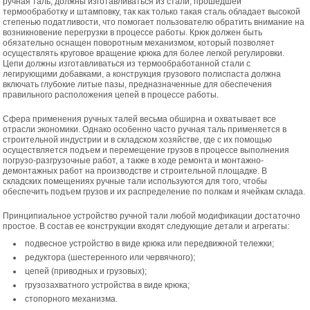
ручная таль, должны изготавливаться из стали, прошедшей
термообработку и штамповку, так как только такая сталь обладает высокой
степенью податливости, что помогает пользователю обратить внимание на
возникновение перегрузки в процессе работы. Крюк должен быть
обязательно оснащен поворотным механизмом, который позволяет
осуществлять круговое вращение крюка для более легкой регулировки.
Цепи должны изготавливаться из термообработанной стали с
легирующими добавками, а конструкция грузового полиспаста должна
включать глубокие литые пазы, предназначенные для обеспечения
правильного расположения цепей в процессе работы.
Сфера применения ручных талей весьма обширна и охватывает все
отрасли экономики. Однако особенно часто ручная таль применяется в
строительной индустрии и в складском хозяйстве, где с их помощью
осуществляется подъем и перемещение грузов в процессе выполнения
погрузо-разгрузочные работ, а также в ходе ремонта и монтажно-
демонтажных работ на производстве и строительной площадке. В
складских помещениях ручные тали используются для того, чтобы
обеспечить подъем грузов и их распределение по полкам и ячейкам склада.
Принципиальное устройство ручной тали любой модификации достаточно
простое. В состав ее конструкции входят следующие детали и агрегаты:
подвесное устройство в виде крюка или передвижной тележки;
редуктора (шестеренного или червячного);
цепей (приводных и грузовых);
грузозахватного устройства в виде крюка;
стопорного механизма.