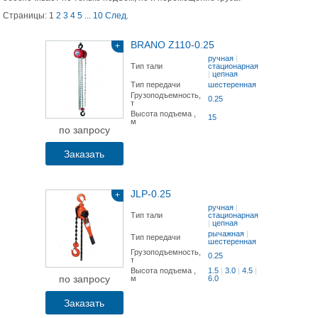
Страницы:
1
2
3
4
5
...
10
След.
BRANO Z110-0.25
+
ручная
|
Тип тали
стационарная
|
цепная
Тип передачи
шестеренная
Грузоподъемность,
0.25
т
Высота подъема ,
15
м
по запросу
Заказать
JLP-0.25
+
ручная
|
Тип тали
стационарная
|
цепная
рычажная
|
Тип передачи
шестеренная
Грузоподъемность,
0.25
т
Высота подъема ,
1.5
|
3.0
|
4.5
|
по запросу
м
6.0
Заказать