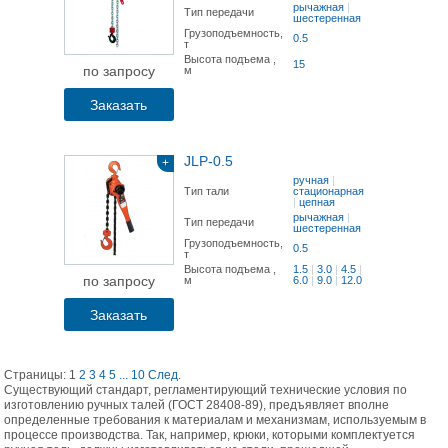
рычажная
|
Тип передачи
шестеренная
Грузоподъемность,
0.5
т
Высота подъема ,
15
по запросу
м
Заказать
JLP-0.5
+
ручная
|
Тип тали
стационарная
|
цепная
рычажная
|
Тип передачи
шестеренная
Грузоподъемность,
0.5
т
Высота подъема ,
1.5
|
3.0
|
4.5
|
по запросу
м
6.0
|
9.0
|
12.0
Заказать
Страницы:
1
2
3
4
5
...
10
След.
Существующий стандарт, регламентирующий технические условия по
изготовлению ручных талей (ГОСТ 28408-89), предъявляет вполне
определенные требования к материалам и механизмам, используемым в
процессе производства. Так, например, крюки, которыми комплектуется