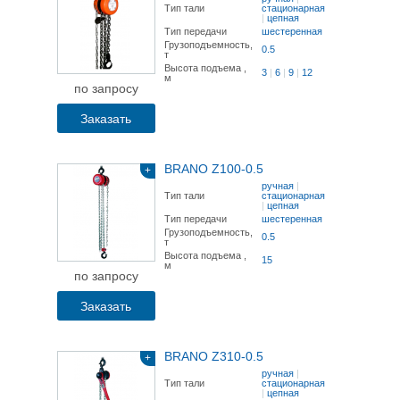
Тип тали
стационарная
|
цепная
Тип передачи
шестеренная
Грузоподъемность,
0.5
т
Высота подъема ,
3
|
6
|
9
|
12
м
по запросу
Заказать
BRANO Z100-0.5
+
ручная
|
Тип тали
стационарная
|
цепная
Тип передачи
шестеренная
Грузоподъемность,
0.5
т
Высота подъема ,
15
м
по запросу
Заказать
BRANO Z310-0.5
+
ручная
|
Тип тали
стационарная
|
цепная