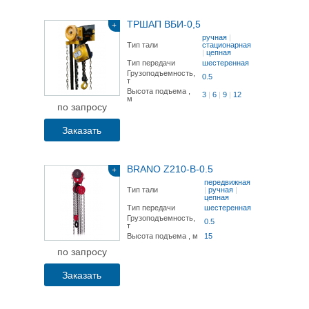
ТРШАП ВБИ-0,5
+
ручная
|
Тип тали
стационарная
|
цепная
Тип передачи
шестеренная
Грузоподъемность,
0.5
т
Высота подъема ,
3
|
6
|
9
|
12
м
по запросу
Заказать
BRANO Z210-B-0.5
+
передвижная
Тип тали
|
ручная
|
цепная
Тип передачи
шестеренная
Грузоподъемность,
0.5
т
Высота подъема , м
15
по запросу
Заказать