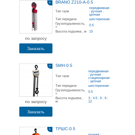
BRANO Z210-А-0.5
+
передвижная
Тип тали
|
ручная
|
цепная
Тип передачи
шестеренная
Грузоподъемность,
0.5
т
Высота подъема , м
15
по запросу
Заказать
SMH-0.5
+
передвижная
|
ручная
|
Тип тали
стационарная
|
цепная
Тип передачи
шестеренная
Грузоподъемность,
0.5
т
Высота подъема ,
3
|
4.5
|
6
|
9
|
по запросу
м
12
Заказать
ТРШС-0.5
+
ручная
|