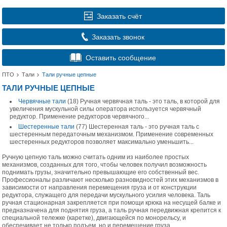
Заказать счёт
Заказать звонок
Оставить сообщение
ПТО
Тали
Тали ручные цепные
ТАЛИ РУЧНЫЕ ЦЕПНЫЕ
Червячные тали
(18)
Ручная червячная таль - это таль, в которой для
увеличения мускульной силы оператора используется червячный
редуктор. Применение редукторов червячного...
Шестеренные тали
(77)
Шестеренная таль - это ручная таль с
шестеренным передаточным механизмом. Применение современных
шестеренных редукторов позволяет максимально уменьшить...
Ручную цепную таль можно считать одним из наиболее простых
механизмов, созданных для того, чтобы человек получил возможность
поднимать грузы, значительно превышающие его собственный вес.
Профессионалы различают несколько разновидностей этих механизмов в
зависимости от направления перемещения груза и от конструкции
редуктора, служащего для передачи мускульного усилия человека. Таль
ручная стационарная закрепляется при помощи крюка на несущей балке и
предназначена для поднятия груза, а таль ручная передвижная крепится к
специальной тележке (каретке), двигающейся по монорельсу, и
обеспечивает не только подъем, но и перемещение груза.