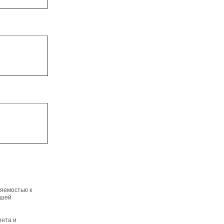
яемостью к
ошей
онта и