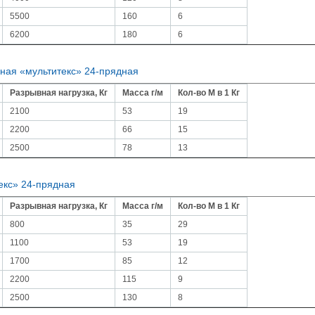
5500
160
6
6200
180
6
ная «мультитекс» 24-прядная
Разрывная нагрузка, Кг
Масса г/м
Кол-во М в 1 Кг
2100
53
19
2200
66
15
2500
78
13
екс» 24-прядная
Разрывная нагрузка, Кг
Масса г/м
Кол-во М в 1 Кг
800
35
29
1100
53
19
1700
85
12
2200
115
9
2500
130
8