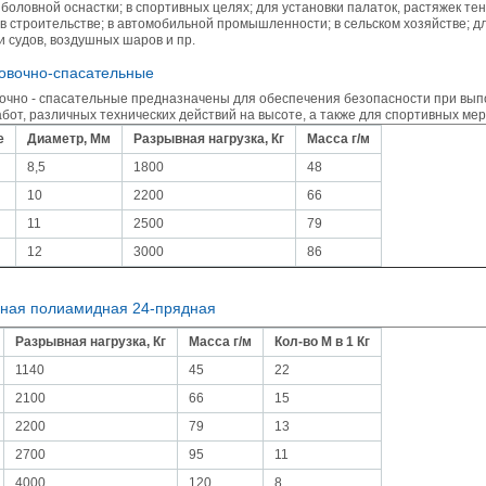
боловной оснастки; в спортивных целях; для установки палаток, растяжек тен
 в строительстве; в автомобильной промышленности; в сельском хозяйстве; д
и судов, воздушных шаров и пр.
ховочно-спасательные
вочно - спасательные предназначены для обеспечения безопасности при вы
бот, различных технических действий на высоте, а также для спортивных мер
е
Диаметр, Мм
Разрывная нагрузка, Кг
Масса г/м
8,5
1800
48
10
2200
66
11
2500
79
12
3000
86
еная полиамидная 24-прядная
Разрывная нагрузка, Кг
Масса г/м
Кол-во М в 1 Кг
1140
45
22
2100
66
15
2200
79
13
2700
95
11
4000
120
8