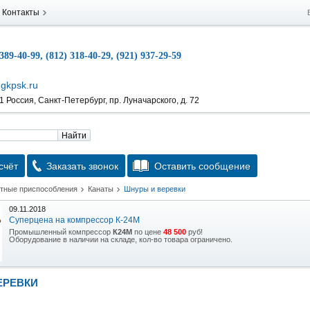
Контакты
 389-40-99, (812) 318-40-29, (921) 937-29-59
gkpsk.ru
 Россия, Санкт-Петербург, пр. Луначарского, д. 72
Найти
счёт
Заказать звонок
Оставить сообщение
атные приспособления
Канаты
Шнуры и веревки
09.11.2018
Суперцена на компрессор К-24М
Промышленный компрессор
К24М
по цене
48 500
руб!
Оборудование в наличии на складе, кол-во товара ограничено.
15.10.2018
Скидка на гидравлическую тележку
ЕРЕВКИ
Уникальная возможность приобрести (в наличии на складе) тележку гидравлическую
2,5т по спец цене.