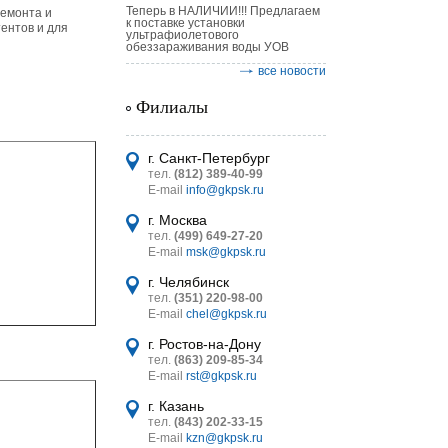
Теперь в НАЛИЧИИ!!! Предлагаем
ремонта и
к поставке установки
ентов и для
ультрафиолетового
обеззараживания воды УОВ
все новости
Филиалы
астительных
логическим
г. Санкт-Петербург
тел.
(812) 389-40-99
E-mail
info@gkpsk.ru
г. Москва
тел.
(499) 649-27-20
E-mail
msk@gkpsk.ru
итель
г. Челябинск
тел.
(351) 220-98-00
УТ MINI
E-mail
chel@gkpsk.ru
г. Ростов-на-Дону
тел.
(863) 209-85-34
E-mail
rst@gkpsk.ru
г. Казань
тел.
(843) 202-33-15
E-mail
kzn@gkpsk.ru