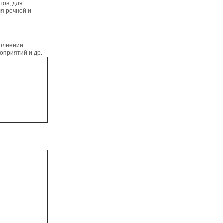
тов, для
ля речной и
полнении
оприятий и др.