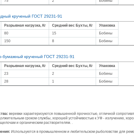
75
2
Бобины
дный крученый ГОСТ 29231-91
Разрывная нагрузка, Кг
Средний вес Бухты, Кг
Упаковка
80
15
Бобины
150
8
Бобины
о-бумажный крученый ГОСТ 29231-91
Разрывная нагрузка, Кг
Средний вес Бухты, Кг
Упаковка
23
2
Бобины
28
1
Бобины
тва:
веревки характеризуются повышенной прочностью, отличной сопротивл
олжительным сроком службы, хорошей устойчивостью к УФ - излучению, хор
 щелочам и органическим растворителям. .
ения:
Используются в промышленном и любительском рыболовстве для рем