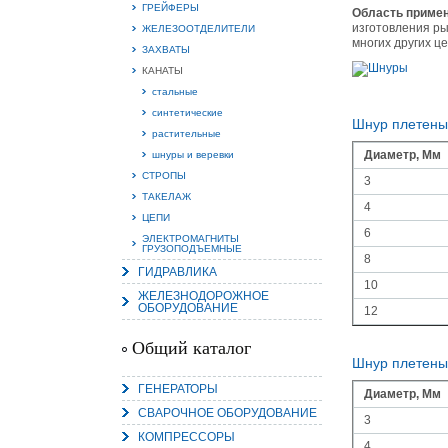
ГРЕЙФЕРЫ
Область примен
изготовления ры
ЖЕЛЕЗООТДЕЛИТЕЛИ
многих других ц
ЗАХВАТЫ
КАНАТЫ
стальные
15.
Руч
синтетические
Шнур плетены
Пос
растительные
Нас
мас
Диаметр, Мм
шнуры и веревки
пра
СТРОПЫ
3
ТАКЕЛАЖ
4
ЦЕПИ
6
ЭЛЕКТРОМАГНИТЫ
ГРУЗОПОДЪЕМНЫЕ
8
ГИДРАВЛИКА
10
ЖЕЛЕЗНОДОРОЖНОЕ
ОБОРУДОВАНИЕ
12
2
Общий каталог
Шнур плетены
О
С
ГЕНЕРАТОРЫ
Диаметр, Мм
СВАРОЧНОЕ ОБОРУДОВАНИЕ
3
КОМПРЕССОРЫ
4