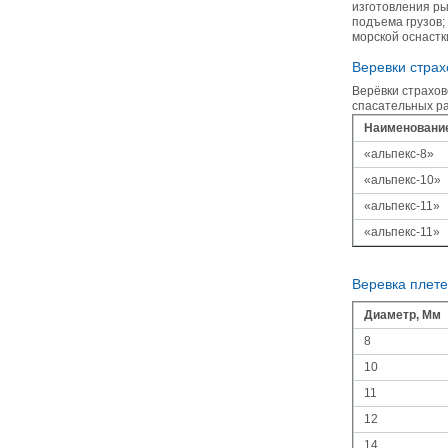
изготовления ры
подъема грузов;
морской оснастк
Веревки cтра
Верёвки страхо
спасательных ра
Наименовани
«альпекс-8»
«альпекс-10»
«альпекс-11»
«альпекс-11»
Веревка плет
Диаметр, Мм
8
10
11
12
14