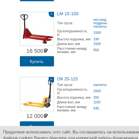
LM 15-150
+
нестанд.
Тип груза
поддоны
|
паллеты
Грузоподъемность,
1500
кг
Высота подъема, мм
190
Длина вил, мм
1500
Расстояние между
16 500
550
вилами, мм
Купить
ОК 25-115
+
Тип груза
паллеты
Грузоподъемность,
2500
кг
Высота подъема, мм
200
Длина вил, мм
1150
Расстояние между
540
вилами, мм
12 000
Купить
Продолжая использовать этот сайт, Вы соглашаетесь на использовани
файлов cookies Вашего браузера для корректной работы функционала