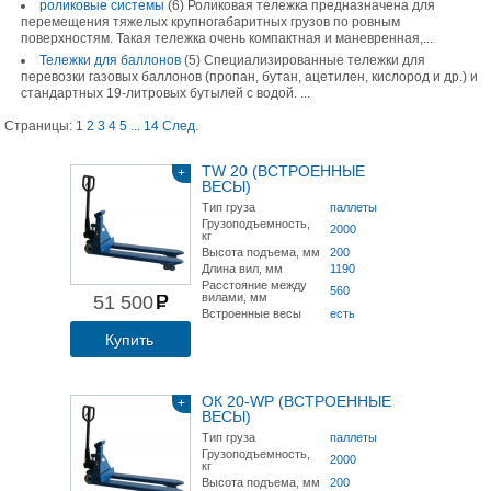
роликовые системы
(6)
Роликовая тележка предназначена для
перемещения тяжелых крупногабаритных грузов по ровным
поверхностям. Такая тележка очень компактная и маневренная,...
Тележки для баллонов
(5)
Cпециализированные тележки для
перевозки газовых баллонов (пропан, бутан, ацетилен, кислород и др.) и
стандартных 19-литровых бутылей с водой. ...
Страницы:
1
2
3
4
5
...
14
След.
TW 20 (ВСТРОЕННЫЕ
+
ВЕСЫ)
Тип груза
паллеты
Грузоподъемность,
2000
кг
Высота подъема, мм
200
Длина вил, мм
1190
Расстояние между
560
вилами, мм
51 500
Встроенные весы
есть
Купить
ОК 20-WP (ВСТРОЕННЫЕ
+
ВЕСЫ)
Тип груза
паллеты
Грузоподъемность,
2000
кг
Высота подъема, мм
200