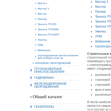
Мастер 3
КБК-5-4
Мастер
Мастер 3
Пионер
Мастер
Тренога ТП
Пионер
Тренога Т
15.
Тренога ТП-250
Тренога Т
Руч
Тренога ТП-500М
Умелец
Пос
Тренога ТП-1000Т
Нас
УПМ
мас
Умелец
пра
Шабашник
УПМ
Грузоподъ
Шабашник
Строительные 
грузоподъемные приспособления
строительной пл
для лебедок come up
перемещать груз
КРАНОВОЕ ОБОРУДОВАНИЕ
с электропривод
имеет следующи
ГРУЗОЗАХВАТНЫЕ
ПРИСПОСОБЛЕНИЯ
разборной
ГИДРАВЛИКА
стреловой
ЖЕЛЕЗНОДОРОЖНОЕ
2
стреловой 
ОБОРУДОВАНИЕ
кран в окно
О
различные 
С
Общий каталог
В числе наиболе
является самым
ГЕНЕРАТОРЫ
тн и состоит из