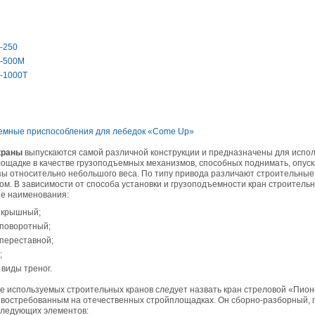
05.09.2018
Новое поступление на склад насосов
Насосы Calpeda в НАЛИЧИИ
https://www.1nasos.ru/vodosnabzhenie-otoplenie/calpeda-mxh-203e
-250
П-500М
01.2018
П-1000Т
ные насосы НБУ без торговой наценки!
тупление насосов НБУ 700-02 на склад в Спб. Купите сегодня по цене производителя!
ос бочковой универсальный НБУ 700-02 предназначен для перекачивания пищевых р
ел из бочек и других емкостей и соответствует государственным санитарно-эпидемео
вилам и нормам.
15.01.2018
емные приспособления для лебедок «Come Up»
Распродажа подъемного оборудования BRANO и насосов ИРТЫШ
Оборудование в наличии на складе!!! Цены фиксированы!
краны
выпускаются самой различной конструкции и предназначены для испо
ощадке в качестве грузоподъемных механизмов, способных поднимать, опуск
ы относительно небольшого веса. По типу привода различают строительные
03.03.2017
ом. В зависимости от способа установки и грузоподъемности кран строител
Акция на Пневмонагнетатель ТОПОЛЬ 300 ТРАНСМИКС и Растворосмес
е наименования:
СКАУТ MINI
 крышный;
Цены на
Пневмонагнетатель Тополь 300 ТРАНСМИКС
и
Растворосмеситель СКА
снижены!
 поворотный;
Товар имеется в наличии на складе.
8.02.2017
переставной;
Наклонный подъемник Minor Escalera по цене 2014 года
;
борудование в наличии на складе.
виды треног.
тоимость 260 000 руб!
е используемых строительных кранов следует назвать кран стреловой «Пион
 востребованным на отечественных стройплощадках. Он сборно-разборный, 
 следующих элементов: