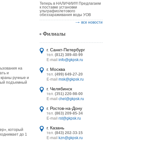
Теперь в НАЛИЧИИ!!! Предлагаем
к поставке установки
ультрафиолетового
обеззараживания воды УОВ
все новости
Филиалы
астительных
логическим
г. Санкт-Петербург
тел.
(812) 389-40-99
E-mail
info@gkpsk.ru
льзования на
г. Москва
ать и
тел.
(499) 649-27-20
 краны ручные и
E-mail
msk@gkpsk.ru
ьный подъемный
итель
г. Челябинск
тел.
(351) 220-98-00
УТ MINI
E-mail
chel@gkpsk.ru
г. Ростов-на-Дону
тел.
(863) 209-85-34
E-mail
rst@gkpsk.ru
г. Казань
ер», который
тел.
(843) 202-33-15
поднимает до 1
E-mail
kzn@gkpsk.ru