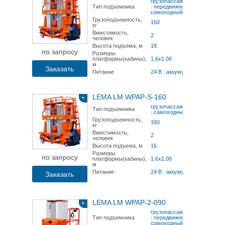
грузопассажирский
Тип подъемника
|
передвижной
|
самоходный
Грузоподъемность,
160
кг
Вместимость,
2
человек
Высота подъема, м
18
по запросу
Размеры
платформы(кабины),
1.6x1.08
м
Заказать
Питание
24 В
|
аккумулятор
LEMA LM WPAP-S-160
+
грузопассажирский
Тип подъемника
|
самоходный
Грузоподъемность,
160
кг
Вместимость,
2
человек
Высота подъема, м
16
Размеры
по запросу
платформы(кабины),
1.6x1.08
м
Питание
24 В
|
аккумулятор
Заказать
LEMA LM WPAP-2-090
+
грузопассажирский
Тип подъемника
|
передвижной
|
самоходный