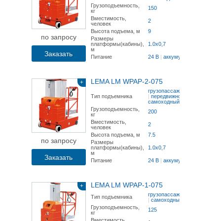
Грузоподъемность,
150
кг
Вместимость,
2
человек
Высота подъема, м
9
по запросу
Размеры
платформы(кабины),
1.0x0,7
м
Заказать
Питание
24 В
|
аккумулятор
LEMA LM WPAP-2-075
+
грузопассажирский
Тип подъемника
|
передвижной
|
самоходный
Грузоподъемность,
200
кг
Вместимость,
2
человек
Высота подъема, м
7.5
по запросу
Размеры
платформы(кабины),
1.0x0,7
м
Заказать
Питание
24 В
|
аккумулятор
LEMA LM WPAP-1-075
+
грузопассажирский
Тип подъемника
|
самоходный
Грузоподъемность,
125
кг
Вместимость,