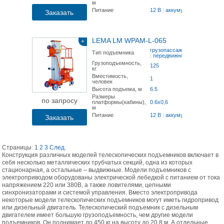
м
Питание
12 В
|
аккумулятор
Заказать
LEMA LM WPAM-L-065
+
грузопассажирский
Тип подъемника
|
передвижной
Грузоподъемность,
125
кг
Вместимость,
1
человек
Высота подъема, м
6.5
Размеры
по запросу
платформы(кабины),
0.6x0,6
м
Питание
12 В
|
аккумулятор
Заказать
Страницы:
1
2
3
След.
Конструкция различных моделей телескопических подъемников включает в
себя несколько металлических трубчатых секций, одна из которых
стационарная, а остальные – выдвижные. Модели подъемников с
электроприводом оборудованы электрической лебедкой с питанием от тока
напряжением 220 или 380В, а также ловителями, цепными
синхронизаторами и системой управления. Вместо электропривода
некоторые модели телескопических подъемников могут иметь гидропривод
или дизельный двигатель. Телескопический подъемник с дизельным
двигателем имеет большую грузоподъемность, чем другие модели
подъемников. Он поднимает до 450 кг на высоту до 20,8 м. А отдельные