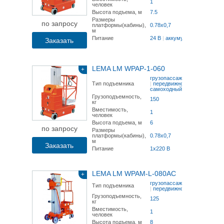
1
человек
Высота подъема, м
7.5
Размеры
по запросу
платформы(кабины),
0.78x0,7
м
Питание
24 В
|
аккумулятор
Заказать
LEMA LM WPAP-1-060
+
грузопассажирский
Тип подъемника
|
передвижной
|
самоходный
Грузоподъемность,
150
кг
Вместимость,
1
человек
Высота подъема, м
6
по запросу
Размеры
платформы(кабины),
0.78x0,7
м
Заказать
Питание
1x220 В
LEMA LM WPAM-L-080AC
+
грузопассажирский
Тип подъемника
|
передвижной
Грузоподъемность,
125
кг
Вместимость,
1
человек
Высота подъема, м
8