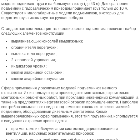
модели поднимают груз и на большую высоту (до 43 м). Для сравнения:
подъемник с гидравлическим приводом поднимает груз только до 10 м.
Существуют и малогабаритные модели подъемников, в которых для
поднятия груза используется ручная лебедка.
Стандартная комплектация телескопического подъемника включает набор
следующих элементов конструкции:
выравнивающих консолей (выдвижных);
ограничителя перегрузки;
выключателя перегрузки;
2-х панелей управления;
индикатора уровня;
кнопки аварийной остановки;
кнопки аварийного опускания.
Сфера применения у различных моделей подъемников немного
отличается. Их используют при производстве монтажных, строительно-
монтажных и ремонтных работ, при прокладке инженерных коммуникаций, а
также на предприятиях нефтегазовой отрасли промышленности. Наиболее
востребованным из всех видов подъемников оказался телескопический
подъемник, оборудованный дизельным двигателем. Кроме
вышеперечисленных сфер применения, этот тип подъемника используется
в следующих отраслях производства:
при монтаже и обслуживании систем кондиционирования и
вентиляции, наружных осветительных приборов;
при монтаже деталей конструкций фасада и кровли зданий;