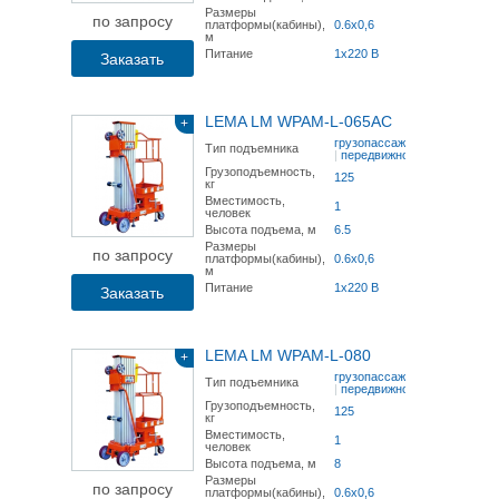
Размеры
по запросу
платформы(кабины),
0.6x0,6
м
Питание
1x220 В
Заказать
LEMA LM WPAM-L-065AC
+
грузопассажирский
Тип подъемника
|
передвижной
Грузоподъемность,
125
кг
Вместимость,
1
человек
Высота подъема, м
6.5
Размеры
по запросу
платформы(кабины),
0.6x0,6
м
Питание
1x220 В
Заказать
LEMA LM WPAM-L-080
+
грузопассажирский
Тип подъемника
|
передвижной
Грузоподъемность,
125
кг
Вместимость,
1
человек
Высота подъема, м
8
Размеры
по запросу
платформы(кабины),
0.6x0,6