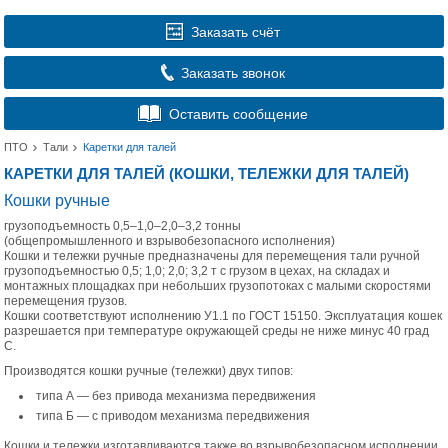
Заказать счёт
Заказать звонок
Оставить сообщение
ПТО
Тали
Каретки для талей
КАРЕТКИ ДЛЯ ТАЛЕЙ (КОШКИ, ТЕЛЕЖКИ ДЛЯ ТАЛЕЙ)
Кошки ручные
грузоподъемность 0,5–1,0–2,0–3,2 тонны
(общепромышленного и взрывобезопасного исполнения)
Кошки и тележки ручные предназначены для перемещения тали ручной
грузоподъемностью 0,5; 1,0; 2,0; 3,2 т с грузом в цехах, на складах и
монтажных площадках при небольших грузопотоках с малыми скоростями
перемещения грузов.
Кошки соответствуют исполнению У1.1 по ГОСТ 15150. Эксплуатация кошек
разрешается при температуре окружающей среды не ниже минус 40 град
С.
Производятся кошки ручные (тележки) двух типов:
типа А — без привода механизма передвижения
типа Б — с приводом механизма передвижения
Кошки и тележки изготавливаются также во взрывобезопасном исполнении