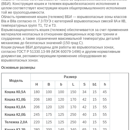
(ВБИ). Конструкция кошек и тележек взрывобезопасного исполнения в
целом соответствует конструкции кошек общепромышленного исполнения
той же грузоподъемности.
Область применения кошек (тележек) ВБИ — взрывоопасные зоны классов
ВIа и ВIIa согласно гл. 7.3 ПУЭ с категорией взрывоопасных смесей IIA и IIB,
температурных групп Т1, Т2 и Т3.
Взрывозащищенность кошек (тележек) обеспечивается за счет применения
материалов неопасных в отношении фрикционных искр при трении и
соударении, а также ограничения максимальной температуры деталей
механизма до безопасных значений (150 град С).
Кошки ручные ВБИ допущены для работы во взрывоопасных зонах,
согласно ГОСТ Р 51330.13-99 (МЭК 60079-1496) и другим нормативным
документам, регламентирующим применение оборудования во
взрывоопасных зонах.
Основные размеры
Размер
Модель
H
B
b
L
S
b1
h
Кошка К0,5А
180
100
100
150
34
15
45
Кошка К1,0Б
206
180
120
170
42
15
55
Кошка К1,0А
206
120
120
170
42
15
55
Кошка К2,0Б
245
175
125
250
40
15
55
Тележка 2,0А
220
125
125
250
40
15
55
Кошка К3,2Б
280
200
140
340
65
15
70