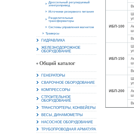
Дроссельный регулируемый
электропривод
В
Источники резервного питания
Ш
Разделительные
у
трансформаторы
ИБП-100
А
Системы управления магнитом
ш
Траверсы
В
ГИДРАВЛИКА
Ш
ЖЕЛЕЗНОДОРОЖНОЕ
у
ОБОРУДОВАНИЕ
ИБП-150
А
Общий каталог
ш
В
ГЕНЕРАТОРЫ
Ш
СВАРОЧНОЕ ОБОРУДОВАНИЕ
у
КОМПРЕССОРЫ
ИБП-200
А
ш
СТРОИТЕЛЬНОЕ
ОБОРУДОВАНИЕ
В
ТРАНСПОРТЕРЫ, КОНВЕЙЕРЫ
ВЕСЫ, ДИНАМОМЕТРЫ
НАСОСНОЕ ОБОРУДОВАНИЕ
ТРУБОПРОВОДНАЯ АРМАТУРА