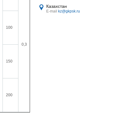
Казахстан
E-mail
kz@gkpsk.ru
100
0,3
15
150
200