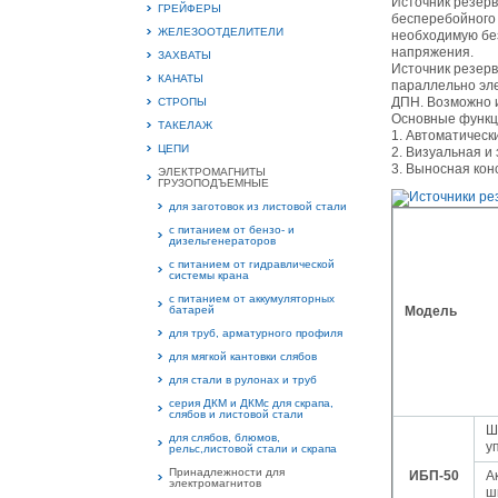
Источник резерв
ГРЕЙФЕРЫ
бесперебойного
ЖЕЛЕЗООТДЕЛИТЕЛИ
необходимую бе
напряжения.
ЗАХВАТЫ
Источник резерв
КАНАТЫ
параллельно эле
ДПН. Возможно 
СТРОПЫ
Основные функ
15.
ТАКЕЛАЖ
1. Автоматическ
Руч
ЦЕПИ
2. Визуальная и
Пос
3. Выносная кон
ЭЛЕКТРОМАГНИТЫ
Нас
ГРУЗОПОДЪЕМНЫЕ
мас
пра
для заготовок из листовой стали
с питанием от бензо- и
дизельгенераторов
с питанием от гидравлической
системы крана
с питанием от аккумуляторных
батарей
Модель
для труб, арматурного профиля
для мягкой кантовки слябов
для стали в рулонах и труб
2
серия ДКМ и ДКМс для скрапа,
слябов и листовой стали
Ш
О
для слябов, блюмов,
С
у
рельс,листовой стали и скрапа
Принадлежности для
ИБП-50
А
электромагнитов
ш