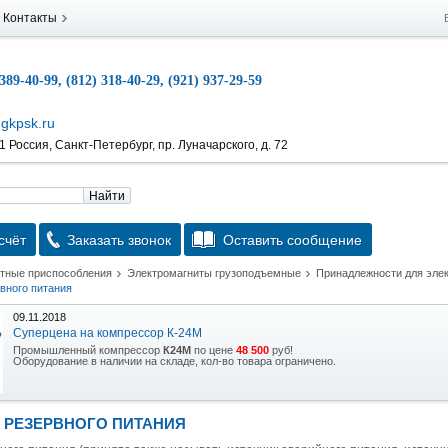
Контакты
 389-40-99, (812) 318-40-29, (921) 937-29-59
gkpsk.ru
 Россия, Санкт-Петербург, пр. Луначарского, д. 72
Найти
счёт
Заказать звонок
Оставить сообщение
атные приспособления
Электромагниты грузоподъемные
Принадлежности для эле
вного питания
09.11.2018
Суперцена на компрессор К-24М
Промышленный компрессор
К24М
по цене
48 500
руб!
Оборудование в наличии на складе, кол-во товара ограничено.
15.10.2018
Скидка на гидравлическую тележку
 РЕЗЕРВНОГО ПИТАНИЯ
Уникальная возможность приобрести (в наличии на складе) тележку гидравлическую
2,5т по спец цене.