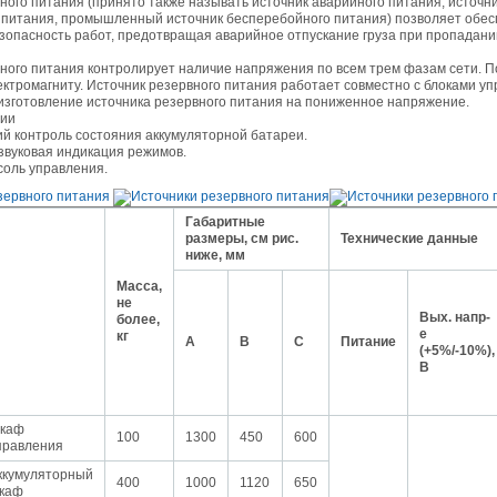
ного питания (принято также называть источник аварийного питания, источн
 питания, промышленный источник бесперебойного питания) позволяет обес
зопасность работ, предотвращая аварийное отпускание груза при пропадан
05.09.2018
Новое поступление на склад насосов
ного питания контролирует наличие напряжения по всем трем фазам сети. 
Насосы Calpeda в НАЛИЧИИ
https://www.1nasos.ru/vodosnabzhenie-otoplenie/calpeda-mxh-203e
ктромагниту. Источник резервного питания работает совместно с блоками у
изготовление источника резервного питания на пониженное напряжение.
ции
01.2018
ий контроль состояния аккумуляторной батареи.
ные насосы НБУ без торговой наценки!
 звуковая индикация режимов.
тупление насосов НБУ 700-02 на склад в Спб. Купите сегодня по цене производителя!
соль управления.
ос бочковой универсальный НБУ 700-02 предназначен для перекачивания пищевых р
ел из бочек и других емкостей и соответствует государственным санитарно-эпидемео
вилам и нормам.
15.01.2018
Габаритные
Распродажа подъемного оборудования BRANO и насосов ИРТЫШ
размеры, см рис.
Технические данные
Оборудование в наличии на складе!!! Цены фиксированы!
ниже, мм
Масса,
не
03.03.2017
Вых. напр-
более,
Акция на Пневмонагнетатель ТОПОЛЬ 300 ТРАНСМИКС и Растворосмес
СКАУТ MINI
е
кг
А
В
С
Питание
(+5%/-10%),
Цены на
Пневмонагнетатель Тополь 300 ТРАНСМИКС
и
Растворосмеситель СКА
снижены!
В
Товар имеется в наличии на складе.
8.02.2017
Наклонный подъемник Minor Escalera по цене 2014 года
каф
борудование в наличии на складе.
100
1300
450
600
тоимость 260 000 руб!
правления
ккумуляторный
400
1000
1120
650
каф