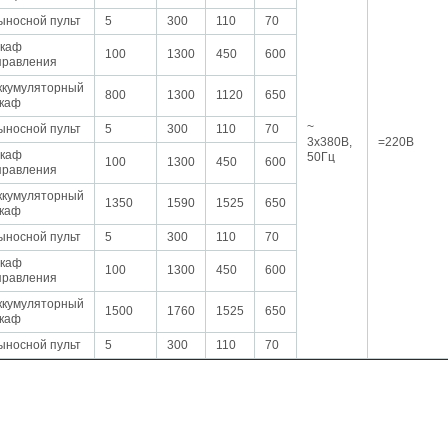
ыносной пульт
5
300
110
70
каф
100
1300
450
600
правления
ккумуляторный
800
1300
1120
650
каф
~
ыносной пульт
5
300
110
70
3х380В,
=220В
каф
50Гц
100
1300
450
600
правления
ккумуляторный
1350
1590
1525
650
каф
ыносной пульт
5
300
110
70
каф
100
1300
450
600
правления
ккумуляторный
1500
1760
1525
650
каф
ыносной пульт
5
300
110
70