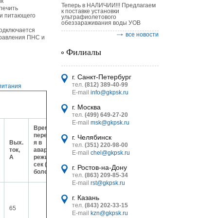
ик
Теперь в НАЛИЧИИ!!! Предлагаем
печить
к поставке установки
ии питающего
ультрафиолетового
обеззараживания воды УОВ
Подключается
все новости
правления ПНС и
Филиалы
астительных
г. Санкт-Петербург
логическим
тел.
(812) 389-40-99
E-mail
info@gkpsk.ru
г. Москва
тел.
(499) 649-27-20
E-mail
msk@gkpsk.ru
Мин.
Время
время
перекл-
г. Челябинск
работы
итель
Вых.
я в
тел.
(351) 220-98-00
от
ток,
авар.
E-mail
chel@gkpsk.ru
батарей
УТ MINI
А
режим
мин
сек (не
г. Ростов-на-Дону
(min)
более)
тел.
(863) 209-85-34
Т=+20ºС
E-mail
rst@gkpsk.ru
г. Казань
тел.
(843) 202-33-15
65
E-mail
kzn@gkpsk.ru