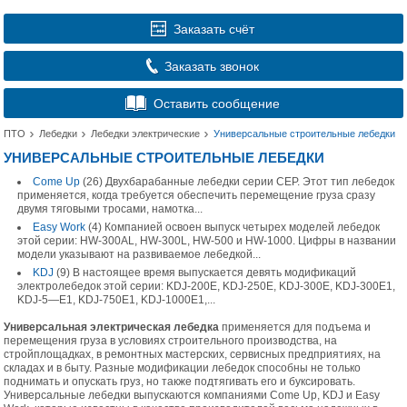
Заказать счёт
Заказать звонок
Оставить сообщение
ПТО
Лебедки
Лебедки электрические
Универсальные строительные лебедки
УНИВЕРСАЛЬНЫЕ СТРОИТЕЛЬНЫЕ ЛЕБЕДКИ
Come Up
(26)
Двухбарабанные лебедки серии CEP. Этот тип лебедок
применяется, когда требуется обеспечить перемещение груза сразу
двумя тяговыми тросами, намотка...
Easy Work
(4)
Компанией освоен выпуск четырех моделей лебедок
этой серии: HW-300AL, HW-300L, HW-500 и HW-1000. Цифры в названии
модели указывают на развиваемое лебедкой...
KDJ
(9)
В настоящее время выпускается девять модификаций
электролебедок этой серии: KDJ-200E, KDJ-250E, KDJ-300E, KDJ-300E1,
KDJ-5—E1, KDJ-750E1, KDJ-1000E1,...
Универсальная электрическая лебедка
применяется для подъема и
перемещения груза в условиях строительного производства, на
стройплощадках, в ремонтных мастерских, сервисных предприятиях, на
складах и в быту. Разные модификации лебедок способны не только
поднимать и опускать груз, но также подтягивать его и буксировать.
Универсальные лебедки выпускаются компаниями Come Up, KDJ и Easy