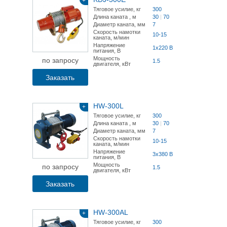
+
Тяговое усилие, кг
300
Длина каната , м
30
|
70
Диаметр каната, мм
7
Скорость намотки
10-15
каната, м/мин
Напряжение
1x220 В
питания, В
Мощность
по запросу
1.5
двигателя, кВт
Заказать
HW-300L
+
Тяговое усилие, кг
300
Длина каната , м
30
|
70
Диаметр каната, мм
7
Скорость намотки
10-15
каната, м/мин
Напряжение
3x380 В
питания, В
Мощность
по запросу
1.5
двигателя, кВт
Заказать
HW-300AL
+
Тяговое усилие, кг
300