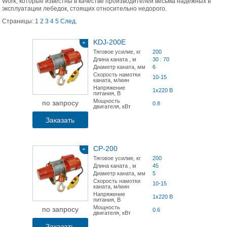
Work, которые известны в качестве производителей весьма надежных в
эксплуатации лебедок, стоящих относительно недорого.
Страницы:
1
2
3
4
5
След.
KDJ-200E
+
Тяговое усилие, кг
200
Длина каната , м
30
|
70
Диаметр каната, мм
6
Скорость намотки
10-15
каната, м/мин
Напряжение
1x220 В
питания, В
Мощность
по запросу
0.8
двигателя, кВт
Заказать
CP-200
+
Тяговое усилие, кг
200
Длина каната , м
45
Диаметр каната, мм
5
Скорость намотки
10-15
каната, м/мин
Напряжение
1x220 В
питания, В
Мощность
по запросу
0.6
двигателя, кВт
Заказать