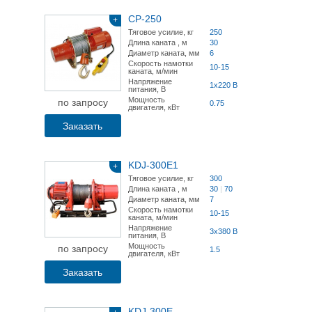
CP-250
+
Тяговое усилие, кг
250
Длина каната , м
30
Диаметр каната, мм
6
Скорость намотки
10-15
каната, м/мин
Напряжение
1x220 В
питания, В
Мощность
по запросу
0.75
двигателя, кВт
Заказать
KDJ-300E1
+
Тяговое усилие, кг
300
Длина каната , м
30
|
70
Диаметр каната, мм
7
Скорость намотки
10-15
каната, м/мин
Напряжение
3x380 В
питания, В
Мощность
по запросу
1.5
двигателя, кВт
Заказать
KDJ-300E