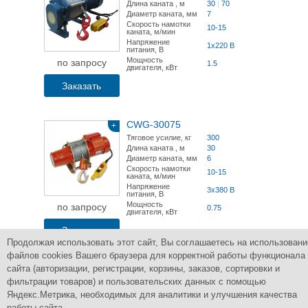
Длина каната , м
30
|
70
Диаметр каната, мм
7
Скорость намотки
10-15
каната, м/мин
Напряжение
1x220 В
питания, В
Мощность
по запросу
1.5
двигателя, кВт
Заказать
CWG-30075
+
Тяговое усилие, кг
300
Длина каната , м
30
Диаметр каната, мм
6
Скорость намотки
10-15
каната, м/мин
Напряжение
3x380 В
питания, В
Мощность
по запросу
0.75
двигателя, кВт
Заказать
Продолжая использовать этот сайт, Вы соглашаетесь на использовани
файлов cookies Вашего браузера для корректной работы функционала
сайта (авторизации, регистрации, корзины, заказов, сортировки и
Страницы:
1
2
3
4
5
След.
фильтрации товаров) и пользовательских данных с помощью
Яндекс.Метрика, необходимых для аналитики и улучшения качества
работы сайта.
Группа Компаний