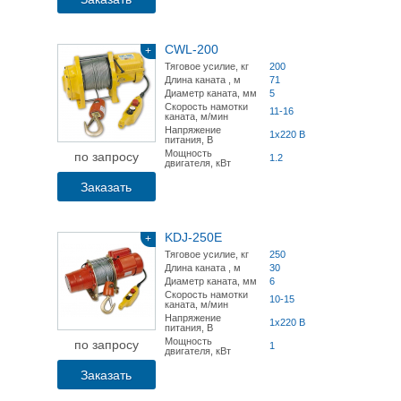
CWL-200
+
Тяговое усилие, кг
200
Длина каната , м
71
Диаметр каната, мм
5
Скорость намотки
11-16
каната, м/мин
Напряжение
1x220 В
питания, В
Мощность
по запросу
1.2
двигателя, кВт
Заказать
KDJ-250E
+
Тяговое усилие, кг
250
Длина каната , м
30
Диаметр каната, мм
6
Скорость намотки
10-15
каната, м/мин
Напряжение
1x220 В
питания, В
Мощность
по запросу
1
двигателя, кВт
Заказать