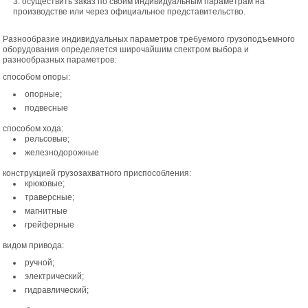
осуществить заказ по своим индивидуальным параметрам на
производстве или через официальное представительство.
Разнообразие индивидуальных параметров требуемого грузоподъемного
оборудования определяется широчайшим спектром выбора и
разнообразных параметров:
способом опоры:
опорные;
подвесные
способом хода:
рельсовые;
железнодорожные
конструкцией грузозахватного приспособления:
крюковые;
траверсные;
магнитные
грейферные
видом привода:
ручной;
электрический;
гидравлический;