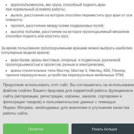
грузоподъемность
, вес груза, способный поднять кран
при нормальный условиях работы;
вылет
, расстояние на которое способен переместить груз кран от оси
поворота;
пролет
, расстояние между осями подкрановых путей;
высота подъема
, расстояние на которое грузоподъемный механизм
способен поднять или опустить груз;
За время пользования грузоподъемными кранами можно выбрать наиболее
популярные модели кранов:
кран-балки, краны мостовые, опорные и подвесные, различной
грузоподъемностью и пролетом, ручные и электрические;
краны строительные типа Мастер, Мастер 3, Умелец, КБК, Пионер,
треноги перегрузочные, устройства перегрузочные мобильные УПМ;
консольные краны, краны укосины, настенные и на колонне
Продолжая использовать этот сайт, Вы соглашаетесь на использовани
различной грузоподъемностью и высотой подъема, ручные и
электрические.
файлов cookies Вашего браузера для корректной работы функционала
сайта (авторизации, регистрации, корзины, заказов, сортировки и
фильтрации товаров) и пользовательских данных с помощью
Яндекс.Метрика, необходимых для аналитики и улучшения качества
работы сайта.
Группа Компаний
ПромСнабКомплект
Комплексное снабжение промышленным оборудованием
Понятно
Узнать больше
© 2015 Все права защищены.