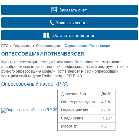
Заказать счёт
Заказать звонок
Оставить сообщение
ПТО
Гидравлика
Опрессовщики
Опрессовщики Rothenberger
ОПРЕССОВЩИКИ ROTHENBERGER
Купить опрессовщик немецкой компании Rothenberger – это значит
приобрести высококачественный профессиональный инструмент типа
ручного опрессовщика модели Rothenberger PR или опрессовщик
электрический модели Rothenberger PR Pro 3.
Опрессовочный насос RP-30
Давление бар.
До 30
Объем резервуара
4,5 л
Подача мл/такт
ок. 20
Соединение
R
1/2"
Масса, кг.
4,5