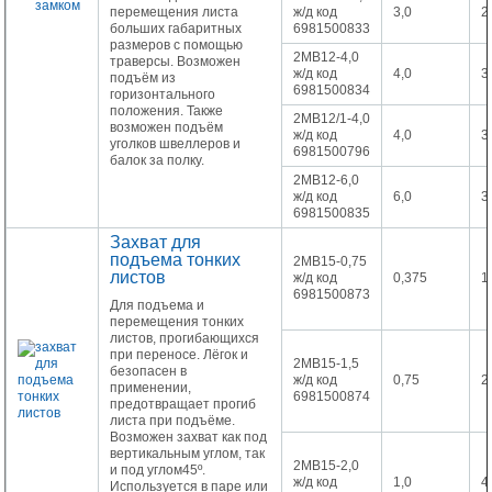
перемещения листа
ж/д код
3,0
2
больших габаритных
6981500833
размеров с помощью
2МВ12-4,0
траверсы. Возможен
ж/д код
4,0
3
подъём из
6981500834
горизонтального
положения. Также
2МВ12/1-4,0
возможен подъём
ж/д код
4,0
3
уголков швеллеров и
6981500796
балок за полку.
2МВ12-6,0
ж/д код
6,0
3
6981500835
Захват для
подъема тонких
2МВ15-0,75
листов
ж/д код
0,375
1
6981500873
Для подъема и
перемещения тонких
листов, прогибающихся
при переносе. Лёгок и
2МВ15-1,5
безопасен в
ж/д код
0,75
2
применении,
6981500874
предотвращает прогиб
листа при подъёме.
Возможен захват как под
вертикальным углом, так
2МВ15-2,0
и под углом45º.
ж/д код
1,0
4
Используется в паре или