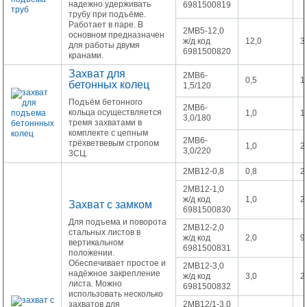
надежно удерживать
6981500819
трубу при подъёме.
Работает в паре. В
2МВ5-12,0
основном предназначен
ж/д код
12,0
3
для работы двумя
6981500820
кранами.
Захват для
2МВ6-
0,5
1
бетонных колец
1,5/120
Подъём бетонного
2МВ6-
кольца осуществляется
1,0
1
3,0/180
тремя захватами в
комплекте с цепным
2МВ6-
трёхветвевым стропом
1,0
2
3,0/220
3СЦ.
2МВ12-0,8
0,8
2
2МВ12-1,0
ж/д код
1,0
2
Захват с замком
6981500830
Для подъема и поворота
2МВ12-2,0
стальных листов в
ж/д код
2,0
9
вертикальном
6981500831
положении.
Обеспечивает простое и
2МВ12-3,0
надёжное закрепление
ж/д код
3,0
2
листа. Можно
6981500832
использовать несколько
захватов для
2МВ12/1-3,0