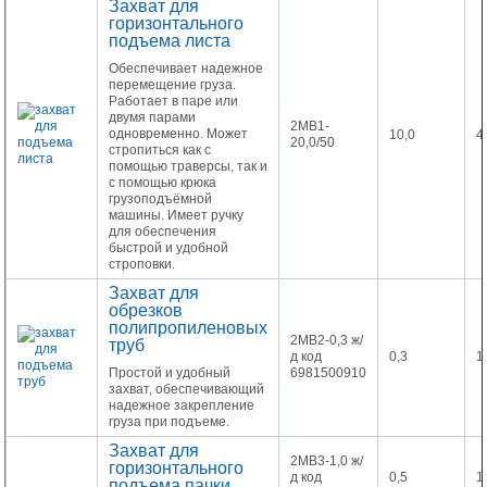
Захват для
горизонтального
подъема листа
Обеспечивает надежное
перемещение груза.
Работает в паре или
двумя парами
2МВ1-
одновременно. Может
10,0
4
20,0/50
стропиться как с
помощью траверсы, так и
с помощью крюка
грузоподъёмной
машины. Имеет ручку
для обеспечения
быстрой и удобной
строповки.
Захват для
обрезков
полипропиленовых
2МВ2-0,3 ж/
труб
д код
0,3
1
Простой и удобный
6981500910
захват, обеспечивающий
надежное закрепление
груза при подъеме.
Захват для
2МВ3-1,0 ж/
горизонтального
д код
0,5
1
подъема пачки