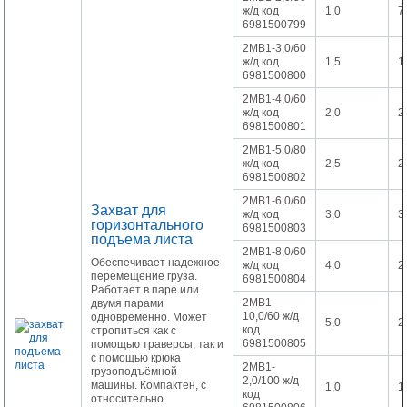
ж/д код
1,0
7
6981500799
2МВ1-3,0/60
ж/д код
1,5
1
6981500800
2МВ1-4,0/60
ж/д код
2,0
2
6981500801
2МВ1-5,0/80
ж/д код
2,5
2
6981500802
2МВ1-6,0/60
Захват для
ж/д код
3,0
3
горизонтального
6981500803
подъема листа
2МВ1-8,0/60
Обеспечивает надежное
ж/д код
4,0
2
перемещение груза.
6981500804
Работает в паре или
2МВ1-
двумя парами
10,0/60 ж/д
одновременно. Может
5,0
2
код
стропиться как с
6981500805
помощью траверсы, так и
с помощью крюка
2МВ1-
грузоподъёмной
2,0/100 ж/д
машины. Компактен, с
1,0
1
код
относительно