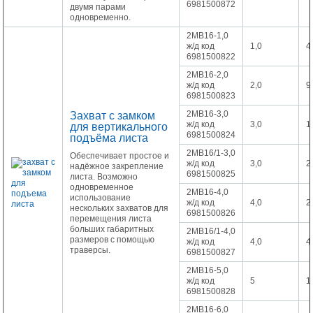
6981500872
двумя парами
одновременно.
2МВ16-1,0
ж/д код
1,0
4
6981500822
2МВ16-2,0
ж/д код
2,0
9
6981500823
2МВ16-3,0
Захват с замком
ж/д код
3,0
1
для вертикального
6981500824
подъёма листа
2МВ16/1-3,0
Обеспечивает простое и
ж/д код
3,0
2
надёжное закрепление
6981500825
листа. Возможно
одновременное
2МВ16-4,0
использование
ж/д код
4,0
2
нескольких захватов для
6981500826
перемещения листа
больших габаритных
2МВ16/1-4,0
размеров с помощью
ж/д код
4,0
4
траверсы.
6981500827
2МВ16-5,0
ж/д код
5
1
6981500828
2МВ16-6,0