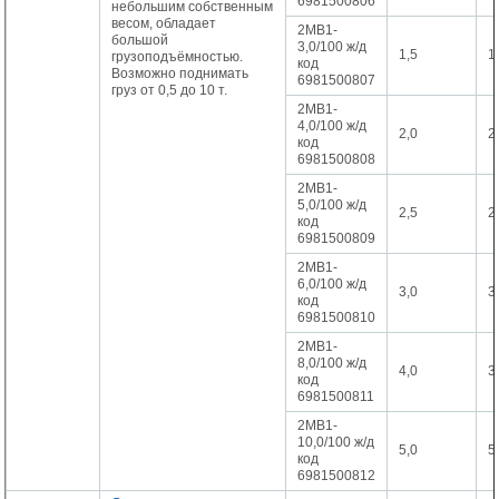
6981500806
небольшим собственным
весом, обладает
2МВ1-
большой
3,0/100 ж/д
1,5
1
грузоподъёмностью.
код
Возможно поднимать
6981500807
груз от 0,5 до 10 т.
2МВ1-
4,0/100 ж/д
2,0
2
код
6981500808
2МВ1-
5,0/100 ж/д
2,5
2
код
6981500809
2МВ1-
6,0/100 ж/д
3,0
3
код
6981500810
2МВ1-
8,0/100 ж/д
4,0
3
код
6981500811
2МВ1-
10,0/100 ж/д
5,0
5
код
6981500812