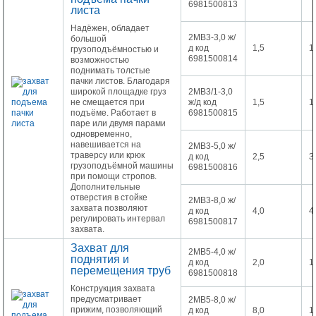
6981500813
листа
Надёжен, обладает
2МВ3-3,0 ж/
большой
д код
1,5
1
грузоподъёмностью и
6981500814
возможностью
поднимать толстые
пачки листов. Благодаря
широкой площадке груз
2МВ3/1-3,0
не смещается при
ж/д код
1,5
1
подъёме. Работает в
6981500815
паре или двумя парами
одновременно,
навешивается на
2МВ3-5,0 ж/
траверсу или крюк
д код
2,5
3
грузоподъёмной машины
6981500816
при помощи стропов.
Дополнительные
отверстия в стойке
2МВ3-8,0 ж/
захвата позволяют
д код
4,0
4
регулировать интервал
6981500817
захвата.
Захват для
2МВ5-4,0 ж/
поднятия и
д код
2,0
1
перемещения труб
6981500818
Конструкция захвата
предусматривает
2МВ5-8,0 ж/
прижим, позволяющий
д код
8,0
1