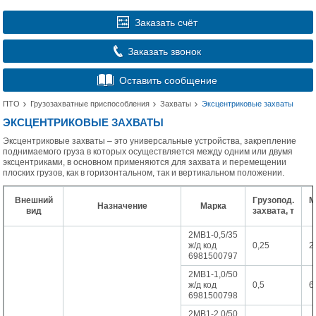
Заказать счёт
Заказать звонок
Оставить сообщение
ПТО
Грузозахватные приспособления
Захваты
Эксцентриковые захваты
ЭКСЦЕНТРИКОВЫЕ ЗАХВАТЫ
Эксцентриковые захваты – это универсальные устройства, закрепление
поднимаемого груза в которых осуществляется между одним или двумя
эксцентриками, в основном применяются для захвата и перемещении
плоских грузов, как в горизонтальном, так и вертикальном положении.
Внешний
Грузопод.
М
Назначение
Марка
вид
захвата, т
2МВ1-0,5/35
ж/д код
0,25
2
6981500797
2МВ1-1,0/50
ж/д код
0,5
6
6981500798
2МВ1-2,0/50