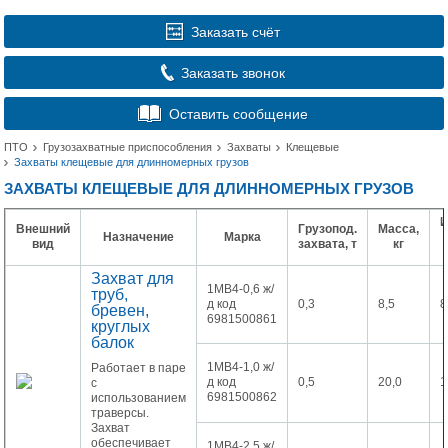
Заказать счёт
Заказать звонок
Оставить сообщение
ПТО
Грузозахватные приспособления
Захваты
Клещевые
Захваты клещевые для длинномерных грузов
ЗАХВАТЫ КЛЕЩЕВЫЕ ДЛЯ ДЛИННОМЕРНЫХ ГРУЗОВ
И
Внешний
Грузопод.
Масса,
Назначение
Марка
вид
захвата, т
кг
Захват для
1МВ4-0,6 ж/
труб,
д код
0,3
8,5
8
бревен,
6981500861
круглых
балок
1МВ4-1,0 ж/
Работает в паре
д код
0,5
20,0
1
с
6981500862
использованием
траверсы.
Захват
обеспечивает
1МВ4-2,5 ж/