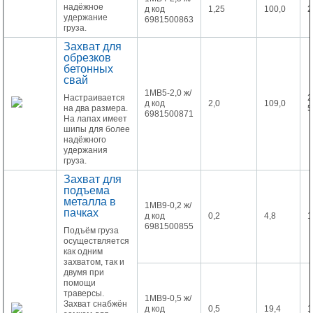
надёжное
д код
1,25
100,0
2
удержание
6981500863
груза.
Захват для
обрезков
бетонных
свай
1МВ5-2,0 ж/
Настраивается
2
д код
2,0
109,0
на два размера.
5
6981500871
На лапах имеет
шипы для более
надёжного
удержания
груза.
Захват для
подъема
металла в
1МВ9-0,2 ж/
пачках
д код
0,2
4,8
1
6981500855
Подъём груза
осуществляется
как одним
захватом, так и
двумя при
помощи
траверсы.
1МВ9-0,5 ж/
Захват снабжён
д код
0,5
19,4
1