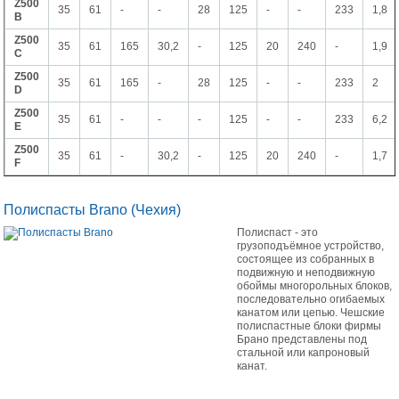
Z500
35
61
-
-
28
125
-
-
233
1,8
B
Z500
35
61
165
30,2
-
125
20
240
-
1,9
C
Z500
35
61
165
-
28
125
-
-
233
2
D
Z500
35
61
-
-
-
125
-
-
233
6,2
E
Z500
35
61
-
30,2
-
125
20
240
-
1,7
F
Полиспасты Brano (Чехия)
Полиспаст - это
грузоподъёмное устройство,
состоящее из собранных в
подвижную и неподвижную
обоймы многорольных блоков,
последовательно огибаемых
канатом или цепью. Чешские
полиспастные блоки фирмы
Брано представлены под
стальной или капроновый
канат.