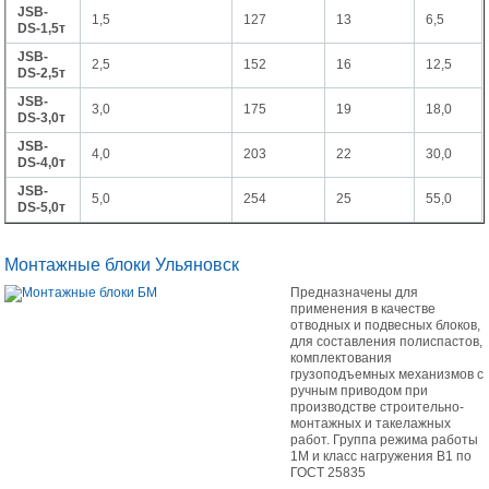
JSB-
1,5
127
13
6,5
DS-1,5т
JSB-
2,5
152
16
12,5
DS-2,5т
JSB-
3,0
175
19
18,0
DS-3,0т
JSB-
4,0
203
22
30,0
DS-4,0т
JSB-
5,0
254
25
55,0
DS-5,0т
Монтажные блоки Ульяновск
Предназначены для
применения в качестве
отводных и подвесных блоков,
для составления полиспастов,
комплектования
грузоподъемных механизмов с
ручным приводом при
производстве строительно-
монтажных и такелажных
работ. Группа режима работы
1М и класс нагружения В1 по
ГОСТ 25835