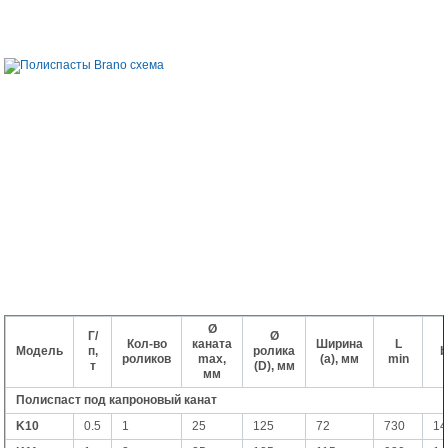
Ø
Г/
Ø
Кол-во
каната
Ширина
L
Модель
п,
ролика
b
роликов
max,
(a), мм
min
т
(D), мм
мм
Полиспаст под капроновый канат
K10
0.5
1
25
125
72
730
14