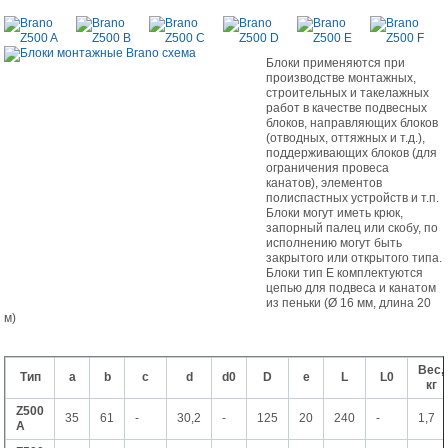
Блоки применяются при
производстве монтажных,
строительных и такелажных
работ в качестве подвесных
блоков, направляющих блоков
(отводных, оттяжных и т.д.),
поддерживающих блоков (для
ограничения провеса
канатов), элементов
полиспастных устройств и т.п.
Блоки могут иметь крюк,
запорный палец или скобу, по
исполнению могут быть
закрытого или открытого типа.
Блоки тип Е комплектуются
цепью для подвеса и канатом
из пеньки (Ø 16 мм, длина 20
м)
Вес,
Тип
a
b
c
d
d0
D
e
L
L0
кг
Z500
35
61
-
30,2
-
125
20
240
-
1,7
A