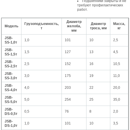
Подшипники закрыты и не
требуют профилактических
работ.
Диаметр
Грузоподъемность,
Диаметр
Масса,
Модель
желоба,
т
троса, мм
кг
мм
JSB-
1,0
101
10
2,5
SS-1,0т
JSB-
1,5
127
13
4,5
SS-1,5т
JSB-
2,5
152
16
10,5
SS-2,5т
JSB-
3,0
175
19
11,0
SS-3,0т
JSB-
4,0
203
22
20,0
SS-4,0т
JSB-
5,0
254
25
35,0
SS-5,0т
JSB-
0,5
76
8
2,0
DS-0,5т
JSB-
1,0
101
10
3,5
DS-1,0т