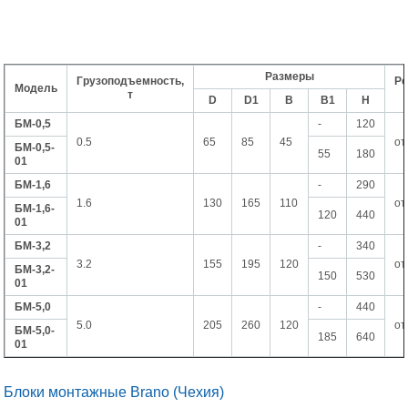
Размеры
Грузоподъемность,
Р
Модель
т
D
D1
B
B1
H
БМ-0,5
-
120
0.5
65
85
45
от
БМ-0,5-
55
180
01
БМ-1,6
-
290
1.6
130
165
110
от
БМ-1,6-
120
440
01
БМ-3,2
-
340
3.2
155
195
120
от
БМ-3,2-
150
530
01
БМ-5,0
-
440
5.0
205
260
120
от
БМ-5,0-
185
640
01
Блоки монтажные Brano (Чехия)