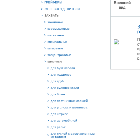
ГРЕЙФЕРЫ
Внешний
вид
ЖЕЛЕЗООТДЕЛИТЕЛИ
ЗАХВАТЫ
зажимные
З
коромысловые
15.
г
Руч
магнитные
П
Пос
специальные
Нас
о
мас
штыревые
п
пра
п
эксцентриковые
р
вилочные
для бухт кабеля
для поддонов
для труб
для рулонов стали
для бочек
для лестничных маршей
2
для уголока и швеллера
для штрипс
О
С
для автомобилей
для рельс
для тиглей с расплавленным
металлом