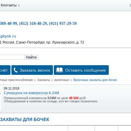
Контакты
 389-40-99, (812) 318-40-29, (921) 937-29-59
gkpsk.ru
 Россия, Санкт-Петербург, пр. Луначарского, д. 72
Найти
счёт
Заказать звонок
Оставить сообщение
атные приспособления
Захваты
вилочные
Вилочные захваты для бочек
09.11.2018
Суперцена на компрессор К-24М
Промышленный компрессор
К24М
по цене
48 500
руб!
Оборудование в наличии на складе, кол-во товара ограничено.
15.10.2018
Скидка на гидравлическую тележку
ЗАХВАТЫ ДЛЯ БОЧЕК
Уникальная возможность приобрести (в наличии на складе) тележку гидравлическую
2,5т по спец цене.