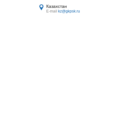
Казахстан
E-mail
kz@gkpsk.ru