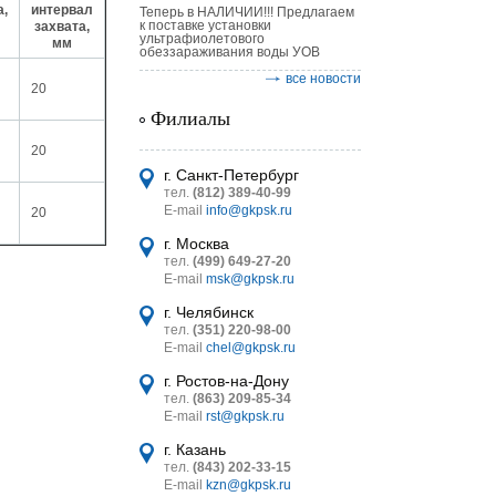
а,
интервал
Теперь в НАЛИЧИИ!!! Предлагаем
к поставке установки
захвата,
ультрафиолетового
мм
обеззараживания воды УОВ
все новости
20
Филиалы
20
астительных
логическим
г. Санкт-Петербург
тел.
(812) 389-40-99
E-mail
info@gkpsk.ru
20
г. Москва
тел.
(499) 649-27-20
E-mail
msk@gkpsk.ru
итель
г. Челябинск
тел.
(351) 220-98-00
УТ MINI
E-mail
chel@gkpsk.ru
г. Ростов-на-Дону
тел.
(863) 209-85-34
E-mail
rst@gkpsk.ru
г. Казань
тел.
(843) 202-33-15
E-mail
kzn@gkpsk.ru