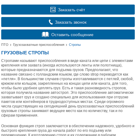
Заказать счёт
Заказать звонок
Оставить сообщение
ПТО
Грузозахватные приспособления
Стропы
ГРУЗОВЫЕ СТРОПЫ
Стропами называют приспособления в виде каната или цепи с элементами
крепления или захвата (иногда используются ленты или полотнища),
которые предназначаются для подъема грузов. Предполагают, что
название связано с голландским языком, где слово strop переводится как
«петля». В большинстве случаев стропы изготавливаются с петлей, скобой,
крюком или кольцом, закрепленных на концах цепи или каната, для того,
чтобы было удобнее цеплять груз. Есть и такая разновидность стропов,
которая получила название автостроп. Это приспособление автоматически
захватывает груз и создано специально для использования при отгрузке
пакетов или контейнеров в труднодоступных местах. Среди огромного
числа существующих на сегодняшний день грузозахватных приспособлений
грузовые стропы занимают ведущее место как по количеству, так и по
сферам применения.
Основная функция строп заключается в обеспечении надежного, удобного и
быстрого крепления груза до начала работ по его подъему или
перемещению. К изготовлению строп и их содержанию в рабочем