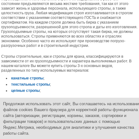
состоянии предъявляются весьма жесткие требования, так как от этого
зависит жизнь и здоровье персонала, использующего стропы, а также
целостность груза. Любая модификация строп изготавливается в строгом
соответствии с указаниями соответствующего ГОСТа и снабжается
сертификатом. На каждом стропе должна быть бирка с указанием
грузоподъемности, разрешенной для этого стропа и даты его изготовления.
Грузоподъемные стропы, на которых отсутствует такая бирка, не должны
использоваться. Стропы применяются во всех областях и отраслях
экономики. Особенно часто их используют при производстве погрузо-
разгрузочных работ и в строительной индустрии.
Стропы строительные, как и стропы для крана, классифицируются в
зависимости от их грузоподъемности и характера выполняемых работ. В
нашем каталоге Вы можете купить стропы 3-х основных видов,
разделенных по типу используемых материалов:
канатные стропы
;
текстильные стропы
;
цепные стропы
;
Также в этом разделе размещены приспособления для крепления и
Продолжая использовать этот сайт, Вы соглашаетесь на использовани
удержания груза:
файлов cookies Вашего браузера для корректной работы функционала
грузовые крепежные (стяжные) ремни
.
сайта (авторизации, регистрации, корзины, заказов, сортировки и
фильтрации товаров) и пользовательских данных с помощью
Яндекс.Метрика, необходимых для аналитики и улучшения качества
работы сайта.
Группа Компаний
ПромСнабКомплект