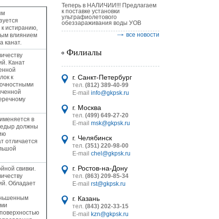
Теперь в НАЛИЧИИ!!! Предлагаем
к поставке установки
ым
ультрафиолетового
зуется
обеззараживания воды УОВ
к истиранию,
все новости
лым влиянием
а канат.
Филиалы
личеству
ий. Канат
енной
астительных
г. Санкт-Петербург
лок к
логическим
рочностными
тел.
(812) 389-40-99
иченной
E-mail
info@gkpsk.ru
перечному
г. Москва
тел.
(499) 649-27-20
рименяется в
E-mail
msk@gkpsk.ru
средыр должны
ию
г. Челябинск
ат отличается
итель
тел.
(351) 220-98-00
ольшой
E-mail
chel@gkpsk.ru
УТ MINI
г. Ростов-на-Дону
йной свивки.
личеству
тел.
(863) 209-85-34
ий. Обладает
E-mail
rst@gkpsk.ru
еньшенным
г. Казань
ыми
тел.
(843) 202-33-15
 поверхностью
E-mail
kzn@gkpsk.ru