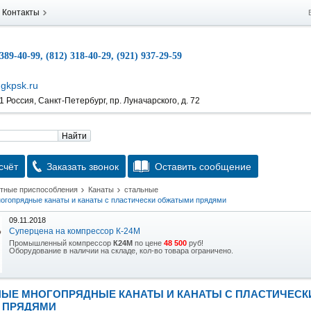
Контакты
 389-40-99, (812) 318-40-29, (921) 937-29-59
gkpsk.ru
 Россия, Санкт-Петербург, пр. Луначарского, д. 72
Найти
счёт
Заказать звонок
Оставить сообщение
атные приспособления
Канаты
стальные
огопрядные канаты и канаты с пластически обжатыми прядями
09.11.2018
Суперцена на компрессор К-24М
Промышленный компрессор
К24М
по цене
48 500
руб!
Оборудование в наличии на складе, кол-во товара ограничено.
15.10.2018
Скидка на гидравлическую тележку
ЫЕ МНОГОПРЯДНЫЕ КАНАТЫ И КАНАТЫ С ПЛАСТИЧЕСК
Уникальная возможность приобрести (в наличии на складе) тележку гидравлическую
 ПРЯДЯМИ
2,5т по спец цене.