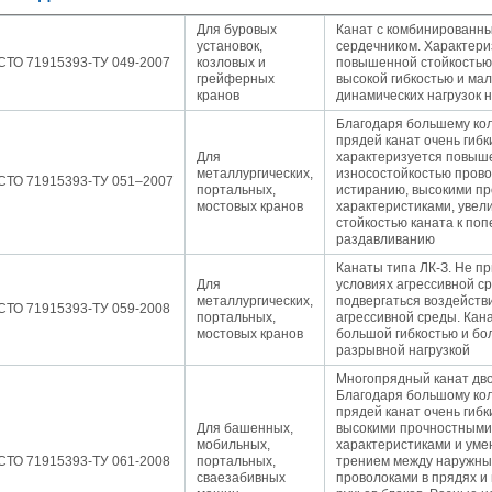
Для буровых
Канат с комбинированн
05.09.2018
установок,
сердечником. Характери
Новое поступление на склад насосов
СТО 71915393-ТУ 049-2007
козловых и
повышенной стойкостью 
Насосы Calpeda в НАЛИЧИИ
грейферных
высокой гибкостью и ма
https://www.1nasos.ru/vodosnabzhenie-otoplenie/calpeda-mxh-203e
кранов
динамических нагрузок н
01.2018
Благодаря большему ко
ные насосы НБУ без торговой наценки!
прядей канат очень гибк
Для
характеризуется повыш
тупление насосов НБУ 700-02 на склад в Спб. Купите сегодня по цене производителя!
ос бочковой универсальный НБУ 700-02 предназначен для перекачивания пищевых р
металлургических,
износостойкостью прово
СТО 71915393-ТУ 051–2007
ел из бочек и других емкостей и соответствует государственным санитарно-эпидемео
портальных,
истиранию, высокими п
вилам и нормам.
мостовых кранов
характеристиками, увел
15.01.2018
стойкостью каната к по
Распродажа подъемного оборудования BRANO и насосов ИРТЫШ
раздавливанию
Оборудование в наличии на складе!!! Цены фиксированы!
Канаты типа ЛК-З. Не п
Для
условиях агрессивной 
металлургических,
подвергаться воздейств
03.03.2017
СТО 71915393-ТУ 059-2008
портальных,
агрессивной среды. Кан
Акция на Пневмонагнетатель ТОПОЛЬ 300 ТРАНСМИКС и Растворосмес
СКАУТ MINI
мостовых кранов
большой гибкостью и б
Цены на
Пневмонагнетатель Тополь 300 ТРАНСМИКС
разрывной нагрузкой
и
Растворосмеситель СКА
снижены!
Товар имеется в наличии на складе.
Многопрядный канат дво
8.02.2017
Благодаря большому ко
Наклонный подъемник Minor Escalera по цене 2014 года
прядей канат очень гибк
борудование в наличии на складе.
Для башенных,
высокими прочностными
тоимость 260 000 руб!
мобильных,
характеристиками и ум
СТО 71915393-ТУ 061-2008
портальных,
трением между наружн
сваезабивных
проволоками в прядях и