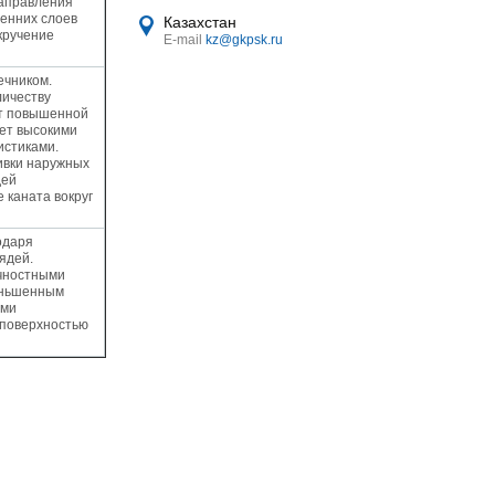
направления
ренних слоев
Казахстан
кручение
E-mail
kz@gkpsk.ru
ечником.
личеству
т повышенной
ает высокими
истиками.
ивки наружных
дей
 каната вокруг
одаря
ядей.
чностными
еньшенным
ыми
 поверхностью