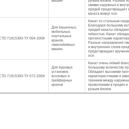
машин
ручьев блоков. Разные 
свивки наружных и внут
прядей предотвращает 
каната вокруг оси.
Канат со стальным серд
Благодаря большому ко
Для башенных,
прядей канаты обладаю
мобильных,
гибкостью. Канат облад
портальных
СТО 71915393-ТУ 064-2008
прочностными характер
кранов,
Разные направления св
сваезабивных
и внутренних слоев пря
машин
предотвращает кручение
оси.
Канат очень гибкий благ
Для буровых
большому количеству пр
установок,
Обладает высокими про
СТО 71915393-ТУ 072-2009
козловых и
характеристиками и ум
грейферных
трением между наружн
кранов
проволоками в прядях и
ручьев блоков