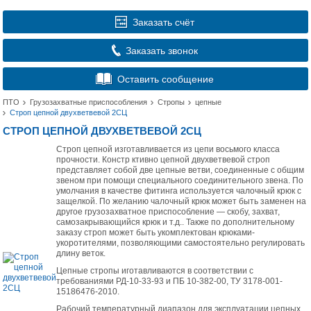
Заказать счёт
Заказать звонок
Оставить сообщение
ПТО
Грузозахватные приспособления
Стропы
цепные
Строп цепной двухветвевой 2СЦ
СТРОП ЦЕПНОЙ ДВУХВЕТВЕВОЙ 2СЦ
Строп цепной изготавливается из цепи восьмого класса
прочности. Констр ктивно цепной двухветвевой строп
представляет собой две цепные ветви, соединенные с общим
звеном при помощи специального соединительного звена. По
умолчания в качестве фитинга используется чалочный крюк с
защелкой. По желанию чалочный крюк может быть заменен на
другое грузозахватное приспособление — скобу, захват,
самозакрывающийся крюк и т.д.. Также по дополнительному
заказу строп может быть укомплектован крюками-
укоротителями, позволяющими самостоятельно регулировать
длину веток.
Цепные стропы иготавливаются в соответствии с
требованиями РД-10-33-93 и ПБ 10-382-00, ТУ 3178-001-
15186476-2010.
Рабочий температурный диапазон для эксплуатации цепных