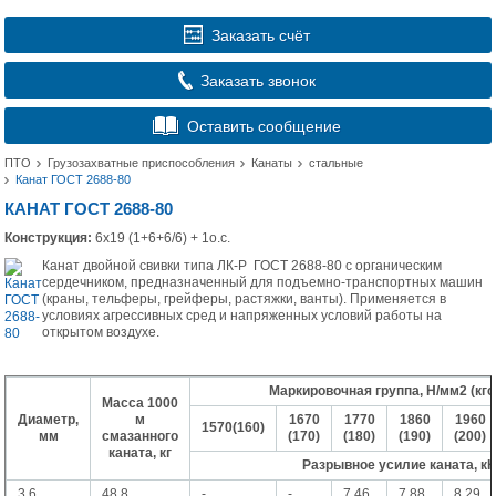
Заказать счёт
Заказать звонок
Оставить сообщение
ПТО
Грузозахватные приспособления
Канаты
стальные
Канат ГОСТ 2688-80
КАНАТ ГОСТ 2688-80
Конструкция:
6х19 (1+6+6/6) + 1о.с.
Канат двойной свивки типа ЛК-Р ГОСТ 2688-80 с органическим
сердечником, предназначенный для подъемно-транспортных машин
(краны, тельферы, грейферы, растяжки, ванты). Применяется в
условиях агрессивных сред и напряженных условий работы на
открытом воздухе.
Маркировочная группа, Н/мм2 (кгс
Масса 1000
Диаметр,
м
1670
1770
1860
1960
1570(160)
мм
смазанного
(170)
(180)
(190)
(200)
каната, кг
Разрывное усилие каната, к
3,6
48,8
-
-
7,46
7,88
8,29