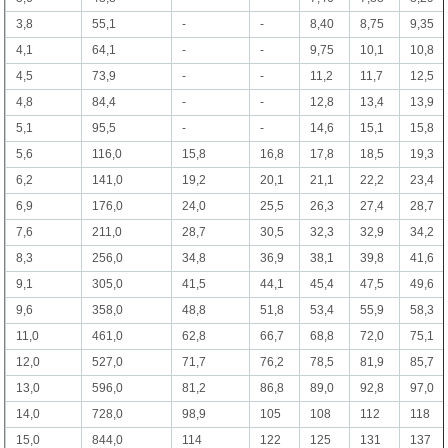
3,8
55,1
-
-
8,40
8,75
9,35
4,1
64,1
-
-
9,75
10,1
10,8
4,5
73,9
-
-
11,2
11,7
12,5
4,8
84,4
-
-
12,8
13,4
13,9
5,1
95,5
-
-
14,6
15,1
15,8
5,6
116,0
15,8
16,8
17,8
18,5
19,3
6,2
141,0
19,2
20,1
21,1
22,2
23,4
6,9
176,0
24,0
25,5
26,3
27,4
28,7
7,6
211,0
28,7
30,5
32,3
32,9
34,2
8,3
256,0
34,8
36,9
38,1
39,8
41,6
9,1
305,0
41,5
44,1
45,4
47,5
49,6
9,6
358,0
48,8
51,8
53,4
55,9
58,3
11,0
461,0
62,8
66,7
68,8
72,0
75,1
12,0
527,0
71,7
76,2
78,5
81,9
85,7
13,0
596,0
81,2
86,8
89,0
92,8
97,0
14,0
728,0
98,9
105
108
112
118
15,0
844,0
114
122
125
131
137