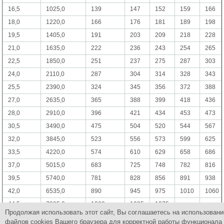
16,5
1025,0
139
147
152
159
166
18,0
1220,0
166
176
181
189
198
19,5
1405,0
191
203
209
218
228
21,0
1635,0
222
236
243
254
265
22,5
1850,0
251
237
275
287
303
24,0
2110,0
287
304
314
328
343
25,5
2390,0
324
345
356
372
388
27,0
2635,0
365
388
399
418
436
28,0
2910,0
396
421
434
453
473
30,5
3490,0
475
504
520
544
567
32,0
3845,0
523
556
573
599
625
33,5
4220,0
574
610
629
658
686
37,0
5015,0
683
725
748
782
816
39,5
5740,0
781
828
856
891
938
42,0
6535,0
890
945
975
1010
1060
44,5
7385,0
1000
1035
1075
Продолжая использовать этот сайт, Вы соглашаетесь на использовани
47,5
8430,0
1145
1185
1230
-
-
файлов cookies Вашего браузера для корректной работы функционала