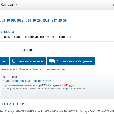
Контакты
 389-40-99, (812) 318-40-29, (921) 937-29-59
gkpsk.ru
 Россия, Санкт-Петербург, пр. Луначарского, д. 72
Найти
счёт
Заказать звонок
Оставить сообщение
атные приспособления
Канаты
синтетические
09.11.2018
Суперцена на компрессор К-24М
Промышленный компрессор
К24М
по цене
48 500
руб!
Оборудование в наличии на складе, кол-во товара ограничено.
15.10.2018
Скидка на гидравлическую тележку
НТЕТИЧЕСКИЕ
Уникальная возможность приобрести (в наличии на складе) тележку гидравлическую
2,5т по спец цене.
канаты
уступают своим стальным аналогам по величине нагрузки, которую о