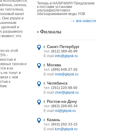
а используются,
Теперь в НАЛИЧИИ!!! Предлагаем
ейлона, силона,
к поставке установки
 из типтолена,
ультрафиолетового
проновый канат
обеззараживания воды УОВ
 Они упруги и
все новости
овышенным
, щелочей и
Филиалы
5% разрывного
 момент, что
астительных
логическим
г. Санкт-Петербург
ен из этой
тел.
(812) 389-40-99
25% -
E-mail
info@gkpsk.ru
чностью и
сирных тросов и
г. Москва
тся в их
тел.
(499) 649-27-20
ь не тонут в
E-mail
msk@gkpsk.ru
связи с чем
итель
стью к
г. Челябинск
бам.
тел.
(351) 220-98-00
УТ MINI
E-mail
chel@gkpsk.ru
г. Ростов-на-Дону
тел.
(863) 209-85-34
E-mail
rst@gkpsk.ru
г. Казань
тел.
(843) 202-33-15
E-mail
kzn@gkpsk.ru