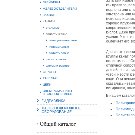
Зато они имеют 
ГРЕЙФЕРЫ
как правило, по
ЖЕЛЕЗООТДЕЛИТЕЛИ
перлона или с п
ульстрона или б
ЗАХВАТЫ
(изготавливаем
КАНАТЫ
хорошо пружинят
сопротивлением 
стальные
15.
кислот. Даже пр
Руч
синтетические
усилия. У плете
Пос
полипропиленовые
облегчает его э
Нас
мас
полиамидные
пра
Для изготовлени
полистиловые
группы канат по
растительные
полиэтилена. Он
отличной сопрот
шнуры и веревки
для обеспечения
СТРОПЫ
устойчивости к 
ТАКЕЛАЖ
воде. Они легкие
оказались незам
ЦЕПИ
истиранию, поли
ЭЛЕКТРОМАГНИТЫ
ГРУЗОПОДЪЕМНЫЕ
В нашем каталог
ГИДРАВЛИКА
2
Полипропи
ЖЕЛЕЗНОДОРОЖНОЕ
Полиамидн
ОБОРУДОВАНИЕ
О
Полистило
С
Общий каталог