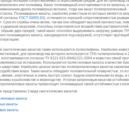
гораздо большую сопротивляемость агрессивным средам. Для их производств
липропилен или полиамид. Канат полиамидный изготавливается из капрона, н
05.09.2018
рименением других полимерных волокон, тогда как канат полипропиленовый -
Новое поступление на склад насосов
устрона. Полиамидные канаты, наиболее известным из которых является ка
Насосы Calpeda в НАЛИЧИИ
https://www.1nasos.ru/vodosnabzhenie-otoplenie/calpeda-mxh-203e
ый согласно
ГОСТ 30055-93
), отличаются хорошей сопротивляемостью рывкам.
. Срок их службы очень велик, так как они обладают высокой прочностью, п
к ударным нагрузкам, способны сопротивляться воздействию растворителей
01.2018
и обрыве двух прядей, такой канат способен выдерживать нагрузку, равную 7
ные насосы НБУ без торговой наценки!
ного полиамидного каната, находящегося под нагрузкой, отсутствует крутящий
тупление насосов НБУ 700-02 на склад в Спб. Купите сегодня по цене производителя!
ксплуатацию.
ос бочковой универсальный НБУ 700-02 предназначен для перекачивания пищевых р
ел из бочек и других емкостей и соответствует государственным санитарно-эпидемео
вилам и нормам.
я синтетических канатов также используются полиолефины. Наиболее извест
15.01.2018
листиловый, для производства которого используется 75% полипропилена и 
Распродажа подъемного оборудования BRANO и насосов ИРТЫШ
 изготавливается согласно ТУ 8121-023-00461221-2004 и известен своей про
Оборудование в наличии на складе!!! Цены фиксированы!
ивляемостью истиранию. Используются полистиловые канаты в качестве бук
 швартовки. Наиболее ценное качество полипропиленовых канатов заключае
воздействию влаги. Такие канаты обладают положительной плавучестью, то ест
03.03.2017
, мягкие, эластичные и очень быстро сохнут, будучи извлеченными из воды, в 
Акция на Пневмонагнетатель ТОПОЛЬ 300 ТРАНСМИКС и Растворосмес
енимы в рыболовстве и мореходстве. Уступая капроновым канатам устойчиво
СКАУТ MINI
пропиленовые канаты превосходят полиамидные своей устойчивостью к изги
Цены на
Пневмонагнетатель Тополь 300 ТРАНСМИКС
и
Растворосмеситель СКА
снижены!
е представлены 3 вида синтетических канатов:
Товар имеется в наличии на складе.
8.02.2017
леновые канаты
Наклонный подъемник Minor Escalera по цене 2014 года
ые канаты
борудование в наличии на складе.
вые канаты
тоимость 260 000 руб!