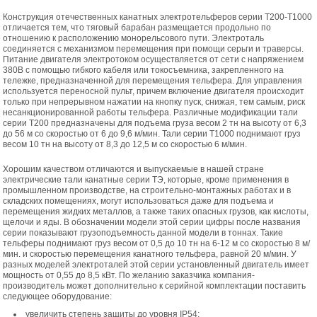
Конструкция отечественных канатных электротельферов серии Т200-Т1000
отличается тем, что тяговый барабан размещается продольно по
отношению к расположению монорельсового пути. Электроталь
соединяется с механизмом перемещения при помощи серьги и траверсы.
Питание двигателя электротоком осуществляется от сети с напряжением
380В с помощью гибкого кабеля или токосъемника, закрепленного на
тележке, предназначенной для перемещения тельфера. Для управления
используется переносной пульт, причем включение двигателя происходит
только при непрерывном нажатии на кнопку пуск, снижая, тем самым, риск
несанкционированной работы тельфера. Различные модификации тали
серии Т200 предназначены для подъема груза весом 2 тн на высоту от 6,3
до 56 м со скоростью от 6 до 9,6 м/мин. Тали серии Т1000 поднимают груз
весом 10 тн на высоту от 8,3 до 12,5 м со скоростью 6 м/мин.
Хорошим качеством отличаются и выпускаемые в нашей стране
электрические тали канатные серии ТЭ, которые, кроме применения в
промышленном производстве, на строительно-монтажных работах и в
складских помещениях, могут использоваться даже для подъема и
перемещения жидких металлов, а также таких опасных грузов, как кислоты,
щелочи и яды. В обозначении модели этой серии цифры после названия
серии показывают грузоподъемность данной модели в тоннах. Такие
тельферы поднимают груз весом от 0,5 до 10 тн на 6-12 м со скоростью 8 м/
мин. и скоростью перемещения канатного тельфера, равной 20 м/мин. У
разных моделей электроталей этой серии установленный двигатель имеет
мощность от 0,55 до 8,5 кВт. По желанию заказчика компания-
производитель может дополнительно к серийной комплектации поставить
следующее оборудование:
увеличить степень защиты до уровня IP54;