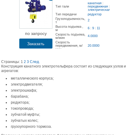
канатная
|
Тип тали
передвижная
|
электрическая
Тип передачи
редуктор
Грузоподъемность,
2
т
Высота подъема ,
6
|
9
|
11
м
по запросу
Скорость подъема,
4.0000
м/мин
Скорость
Заказать
передвижения, м/
20.0000
мин
Страницы:
1
2
3
След.
Конструкция канатного электротельфера состоит из следующих узлов и
агрегатов:
металлического корпуса;
электродвигателя;
электрошкафа;
барабана;
редуктора;
токопровода;
зубчатой муфты;
зубчатых колес;
грузоупорного тормоза.