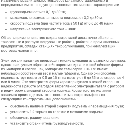
Различные модели электротельферов канатных стационарных и
передвижных имеют следующие основные технические характеристики:
грузоподъемность от 0,1 до 80 тн;
максимально возможная высота подъема от 3,2 до 80 м;
скорость подъема (при частоте тока в 50 Гц) от 0,6 до 48 м/мин;
напряжение электрического тока – 380В.
Область применения этого вида электроталей достаточно обширна:
такелажные и разгрузо-погрузочные работы, работа на промышленных
предприятия, складах, станциях техобслуживания, при комплектации
мостовых кранов и пр.
Электротали канатные производят многие компании из разных стран мира,
однако наилучшим образом себя зарекомендовали в этой области фирмы
из Болгарии и России. Так, болгарские тали серии Т10-Т78 имеют
небольшой собственный вес и малые габариты. Однако они способны
поднимать груз весом от 0,5 до 16 тн на высоту от 6 до 36 м со скоростью 4
или 8 м/мин. Эти электротельферы характеризуются высокой степенью
надежности в работе благодаря закреплению электродвигателя с ротором
и редуктором с внешней стороны корпуса. Кроме того, по желанию
заказчика производитель готов поставить электротельферы со
следующими конструктивными дополнениями:
обеспечить наличие второй скорости подъема и перемещения груза;
установить 2-й тормоз на тележке и механизме подъема;
обеспечить радиоуправление;
установить ограничитель грузоподъемности.