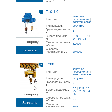
мин
Т10-1,0
+
канатная
|
Тип тали
передвижная
|
электрическая
Тип передачи
редуктор
Грузоподъемность,
1
т
Высота подъема ,
6
|
9
|
12
|
18
|
м
24
|
30
|
36
по запросу
Скорость подъема,
8.0000
м/мин
Скорость
Заказать
передвижения, м/
20.0000
мин
Т200
+
канатная
|
Тип тали
передвижная
|
электрическая
Тип передачи
редуктор
Грузоподъемность,
2
т
6.3
|
12.5
|
20
|
Высота подъема ,
25
|
32
|
36
|
48
м
по запросу
|
56
Скорость подъема,
9.6
м/мин
Заказать
Скорость
передвижения, м/
19,8
мин