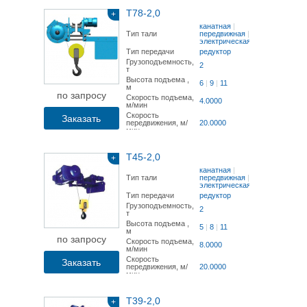
Т78-2,0
+
канатная
|
Тип тали
передвижная
|
электрическая
Тип передачи
редуктор
Грузоподъемность,
2
т
Высота подъема ,
6
|
9
|
11
м
по запросу
Скорость подъема,
4.0000
м/мин
Скорость
Заказать
передвижения, м/
20.0000
мин
Т45-2,0
+
канатная
|
Тип тали
передвижная
|
электрическая
Тип передачи
редуктор
Грузоподъемность,
2
т
Высота подъема ,
5
|
8
|
11
м
по запросу
Скорость подъема,
8.0000
м/мин
Скорость
Заказать
передвижения, м/
20.0000
мин
Т39-2,0
+