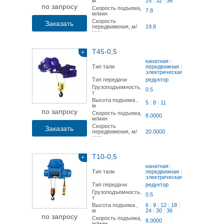
м
25
|
32
|
36
по запросу
Скорость подъема,
7.8
м/мин
Скорость
Заказать
передвижения, м/
19.8
мин
Т45-0,5
+
канатная
|
Тип тали
передвижная
|
электрическая
Тип передачи
редуктор
Грузоподъемность,
0.5
т
Высота подъема ,
5
|
8
|
11
м
по запросу
Скорость подъема,
8.0000
м/мин
Скорость
Заказать
передвижения, м/
20.0000
мин
Т10-0,5
+
канатная
|
Тип тали
передвижная
|
электрическая
Тип передачи
редуктор
Грузоподъемность,
0.5
т
Высота подъема ,
6
|
9
|
12
|
18
|
м
24
|
30
|
36
по запросу
Скорость подъема,
8.0000
м/мин