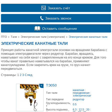
Заказать счёт
Заказать звонок
Оставить сообщение
ПТО
Тали
Электрические тали (электротали)
Электрические канатные тали
ЭЛЕКТРИЧЕСКИЕ КАНАТНЫЕ ТАЛИ
Принцип работы канатной электротали основан на вращении барабана с
помощью электродвигателя через редуктор. Барабан, вращаясь,
наматывает на себя канат с закрепленным на его конце крюком. Для того
чтобы канат правильно наматывался на барабан, применяют
канатоукладчики. Если закрепить крюк на грузе, то груз начнет
передвигаться.
Страницы:
1
2
3
След.
ТЭ050
+
канатная
|
Тип тали
передвижная
|
электрическая
Тип передачи
редуктор
Грузоподъемность,
0.5
т
Высота подъема ,
6.3
|
12.5
|
20
|