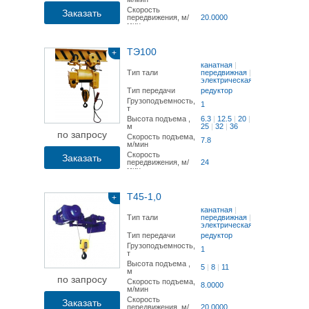
Скорость
Заказать
передвижения, м/
20.0000
мин
ТЭ100
+
канатная
|
Тип тали
передвижная
|
электрическая
Тип передачи
редуктор
Грузоподъемность,
1
т
Высота подъема ,
6.3
|
12.5
|
20
|
м
25
|
32
|
36
по запросу
Скорость подъема,
7.8
м/мин
Скорость
Заказать
передвижения, м/
24
мин
Т45-1,0
+
канатная
|
Тип тали
передвижная
|
электрическая
Тип передачи
редуктор
Грузоподъемность,
1
т
Высота подъема ,
5
|
8
|
11
м
по запросу
Скорость подъема,
8.0000
м/мин
Скорость
Заказать
передвижения, м/
20.0000