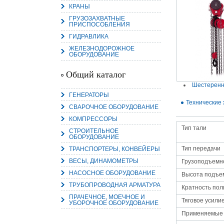
КРАНЫ
ГРУЗОЗАХВАТНЫЕ
ПРИСПОСОБЛЕНИЯ
ГИДРАВЛИКА
ЖЕЛЕЗНОДОРОЖНОЕ
15.
ОБОРУДОВАНИЕ
Руч
Пос
Нас
Общий каталог
мас
пра
Шестеренн
ГЕНЕРАТОРЫ
Технические 
СВАРОЧНОЕ ОБОРУДОВАНИЕ
КОМПРЕССОРЫ
Тип тали
СТРОИТЕЛЬНОЕ
ОБОРУДОВАНИЕ
Тип передачи
ТРАНСПОРТЕРЫ, КОНВЕЙЕРЫ
ВЕСЫ, ДИНАМОМЕТРЫ
Грузоподъемно
2
НАСОСНОЕ ОБОРУДОВАНИЕ
Высота подъем
ТРУБОПРОВОДНАЯ АРМАТУРА
О
Кратность пол
С
ПРАЧЕЧНОЕ, МОЕЧНОЕ И
Тяговое усилие
УБОРОЧНОЕ ОБОРУДОВАНИЕ
Применяемые