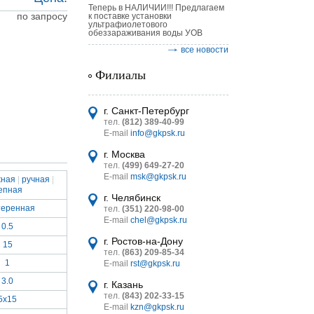
Теперь в НАЛИЧИИ!!! Предлагаем
по запросу
к поставке установки
ультрафиолетового
обеззараживания воды УОВ
все новости
Филиалы
астительных
логическим
г. Санкт-Петербург
тел.
(812) 389-40-99
E-mail
info@gkpsk.ru
г. Москва
тел.
(499) 649-27-20
E-mail
msk@gkpsk.ru
жная
|
ручная
|
епная
итель
г. Челябинск
еренная
тел.
(351) 220-98-00
УТ MINI
E-mail
chel@gkpsk.ru
0.5
г. Ростов-на-Дону
15
тел.
(863) 209-85-34
1
E-mail
rst@gkpsk.ru
3.0
г. Казань
тел.
(843) 202-33-15
5х15
E-mail
kzn@gkpsk.ru