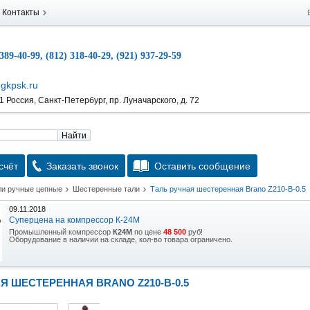
Контакты
 389-40-99, (812) 318-40-29, (921) 937-29-59
gkpsk.ru
 Россия, Санкт-Петербург, пр. Луначарского, д. 72
Найти
счёт
Заказать звонок
Оставить сообщение
ли ручные цепные
Шестеренные тали
Таль ручная шестеренная Brano Z210-B-0.5
09.11.2018
Суперцена на компрессор К-24М
Промышленный компрессор
К24М
по цене
48 500
руб!
Оборудование в наличии на складе, кол-во товара ограничено.
15.10.2018
Скидка на гидравлическую тележку
Я ШЕСТЕРЕННАЯ BRANO Z210-B-0.5
Уникальная возможность приобрести (в наличии на складе) тележку гидравлическую
2,5т по спец цене.