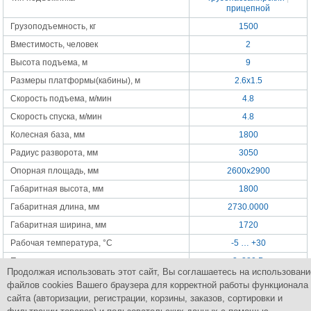
прицепной
Грузоподъемность, кг
1500
Вместимость, человек
2
Высота подъема, м
9
Размеры платформы(кабины), м
2.6х1.5
Скорость подъема, м/мин
4.8
Скорость спуска, м/мин
4.8
Колесная база, мм
1800
Радиус разворота, мм
3050
Опорная площадь, мм
2600x2900
Габаритная высота, мм
1800
Габаритная длина, мм
2730.0000
Габаритная ширина, мм
1720
Рабочая температура, °C
-5 … +30
Питание
3x380 В
Продолжая использовать этот сайт, Вы соглашаетесь на использовани
Мощность двигателя подъема, кВт
3
файлов cookies Вашего браузера для корректной работы функционала
Масса, кг
2500
сайта (авторизации, регистрации, корзины, заказов, сортировки и