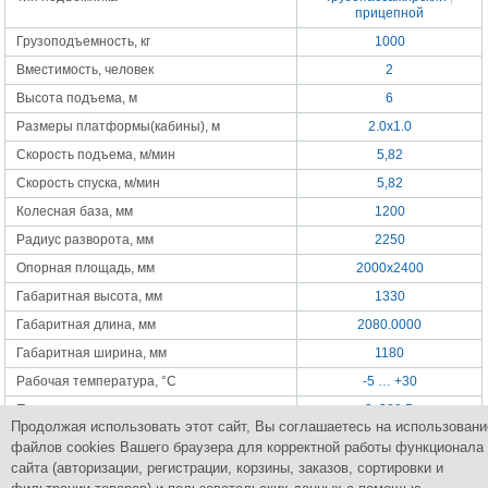
прицепной
Грузоподъемность, кг
1000
Вместимость, человек
2
Высота подъема, м
6
Размеры платформы(кабины), м
2.0х1.0
Скорость подъема, м/мин
5,82
Скорость спуска, м/мин
5,82
Колесная база, мм
1200
Радиус разворота, мм
2250
Опорная площадь, мм
2000x2400
Габаритная высота, мм
1330
Габаритная длина, мм
2080.0000
Габаритная ширина, мм
1180
Рабочая температура, °C
-5 … +30
Питание
3x380 В
Продолжая использовать этот сайт, Вы соглашаетесь на использовани
Мощность двигателя подъема, кВт
2
файлов cookies Вашего браузера для корректной работы функционала
Масса, кг
1380
сайта (авторизации, регистрации, корзины, заказов, сортировки и