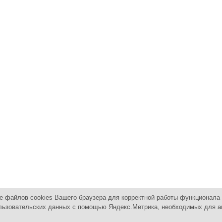
е файлов cookies Вашего браузера для корректной работы функционала 
 пользовательских данных с помощью Яндекс.Метрика, необходимых для 
 оборудованием
Контакты
Карта сайта
П