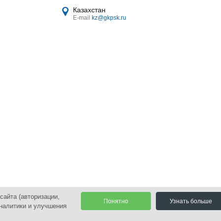
Казахстан
E-mail
kz@gkpsk.ru
сайта (авторизации,
Понятно
Узнать больше
аналитики и улучшения
оиск
Политика и согласие на обработку персональных данных