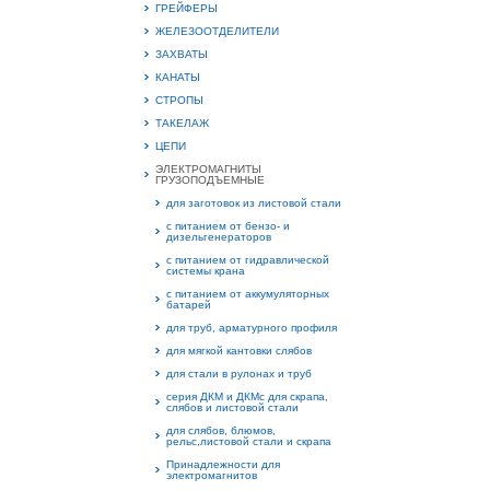
ГРЕЙФЕРЫ
ЖЕЛЕЗООТДЕЛИТЕЛИ
ЗАХВАТЫ
КАНАТЫ
СТРОПЫ
15.
Руч
ТАКЕЛАЖ
Пос
ЦЕПИ
Нас
мас
ЭЛЕКТРОМАГНИТЫ
пра
ГРУЗОПОДЪЕМНЫЕ
для заготовок из листовой стали
с питанием от бензо- и
дизельгенераторов
с питанием от гидравлической
системы крана
с питанием от аккумуляторных
батарей
для труб, арматурного профиля
для мягкой кантовки слябов
2
для стали в рулонах и труб
серия ДКМ и ДКМс для скрапа,
слябов и листовой стали
О
С
для слябов, блюмов,
рельс,листовой стали и скрапа
Принадлежности для
электромагнитов