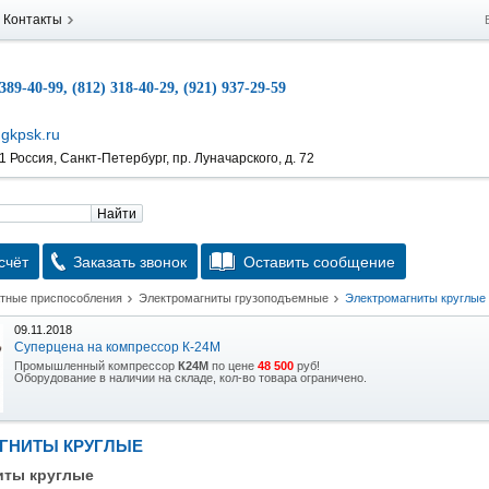
Контакты
 389-40-99, (812) 318-40-29, (921) 937-29-59
gkpsk.ru
 Россия, Санкт-Петербург, пр. Луначарского, д. 72
Найти
счёт
Заказать звонок
Оставить сообщение
атные приспособления
Электромагниты грузоподъемные
Электромагниты круглые
09.11.2018
Суперцена на компрессор К-24М
Промышленный компрессор
К24М
по цене
48 500
руб!
Оборудование в наличии на складе, кол-во товара ограничено.
15.10.2018
Скидка на гидравлическую тележку
ГНИТЫ КРУГЛЫЕ
Уникальная возможность приобрести (в наличии на складе) тележку гидравлическую
2,5т по спец цене.
иты круглые