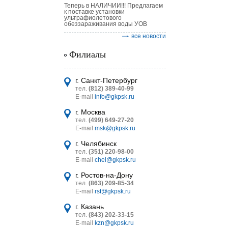
Теперь в НАЛИЧИИ!!! Предлагаем
к поставке установки
ультрафиолетового
обеззараживания воды УОВ
все новости
Филиалы
астительных
логическим
г. Санкт-Петербург
тел.
(812) 389-40-99
E-mail
info@gkpsk.ru
г. Москва
тел.
(499) 649-27-20
E-mail
msk@gkpsk.ru
итель
г. Челябинск
тел.
(351) 220-98-00
УТ MINI
E-mail
chel@gkpsk.ru
г. Ростов-на-Дону
тел.
(863) 209-85-34
E-mail
rst@gkpsk.ru
г. Казань
тел.
(843) 202-33-15
E-mail
kzn@gkpsk.ru