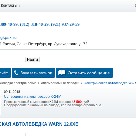
Контакты
 389-40-99, (812) 318-40-29, (921) 937-29-59
gkpsk.ru
 Россия, Санкт-Петербург, пр. Луначарского, д. 72
Найти
счёт
Заказать звонок
Оставить сообщение
Лебедки электрические
Автомобильные лебедки
Электрическая автолебедка WAR
09.11.2018
Суперцена на компрессор К-24М
Промышленный компрессор
К24М
по цене
48 500
руб!
Оборудование в наличии на складе, кол-во товара ограничено.
15.10.2018
Скидка на гидравлическую тележку
КАЯ АВТОЛЕБЕДКА WARN 12.0XE
Уникальная возможность приобрести (в наличии на складе) тележку гидравлическую
2,5т по спец цене.