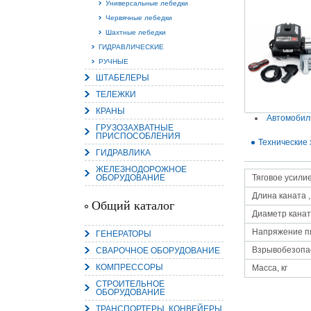
Универсальные лебедки
Червячные лебедки
Шахтные лебедки
ГИДРАВЛИЧЕСКИЕ
РУЧНЫЕ
15.
ШТАБЕЛЕРЫ
Руч
Пос
ТЕЛЕЖКИ
Нас
мас
КРАНЫ
пра
Автомобил
ГРУЗОЗАХВАТНЫЕ
ПРИСПОСОБЛЕНИЯ
Технические 
ГИДРАВЛИКА
ЖЕЛЕЗНОДОРОЖНОЕ
ОБОРУДОВАНИЕ
Тяговое усилие,
Длина каната ,
Общий каталог
Диаметр канат
Напряжение п
ГЕНЕРАТОРЫ
2
Взрывобезопа
СВАРОЧНОЕ ОБОРУДОВАНИЕ
О
КОМПРЕССОРЫ
С
Масса, кг
СТРОИТЕЛЬНОЕ
ОБОРУДОВАНИЕ
ТРАНСПОРТЕРЫ, КОНВЕЙЕРЫ