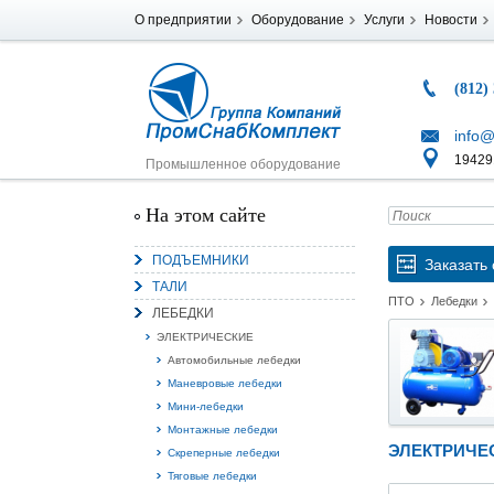
О предприятии
Оборудование
Услуги
Новости
(812)
info@
194291
Промышленное оборудование
На этом сайте
ПОДЪЕМНИКИ
Заказать 
ТАЛИ
ПТО
Лебедки
ЛЕБЕДКИ
ЭЛЕКТРИЧЕСКИЕ
Автомобильные лебедки
Маневровые лебедки
Мини-лебедки
Монтажные лебедки
ЭЛЕКТРИЧЕС
Скреперные лебедки
Тяговые лебедки