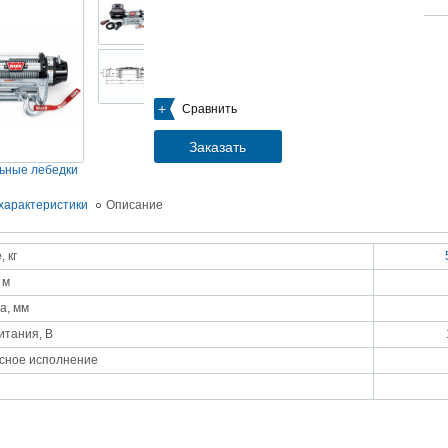
05.09.2018
Новое поступление на склад насосов
Насосы Calpeda в НАЛИЧИИ
https://www.1nasos.ru/vodosnabzhenie-otoplenie/calpeda-mxh-203e
01.2018
Сравнить
ные насосы НБУ без торговой наценки!
тупление насосов НБУ 700-02 на склад в Спб. Купите сегодня по цене производителя!
ос бочковой универсальный НБУ 700-02 предназначен для перекачивания пищевых р
Заказать
ел из бочек и других емкостей и соответствует государственным санитарно-эпидемео
вилам и нормам.
ьные лебедки
15.01.2018
Распродажа подъемного оборудования BRANO и насосов ИРТЫШ
характеристики
Описание
Оборудование в наличии на складе!!! Цены фиксированы!
 кг
03.03.2017
Акция на Пневмонагнетатель ТОПОЛЬ 300 ТРАНСМИКС и Растворосмес
 м
СКАУТ MINI
Цены на
Пневмонагнетатель Тополь 300 ТРАНСМИКС
и
Растворосмеситель СКА
а, мм
снижены!
Товар имеется в наличии на складе.
итания, В
8.02.2017
Наклонный подъемник Minor Escalera по цене 2014 года
сное исполнение
борудование в наличии на складе.
тоимость 260 000 руб!