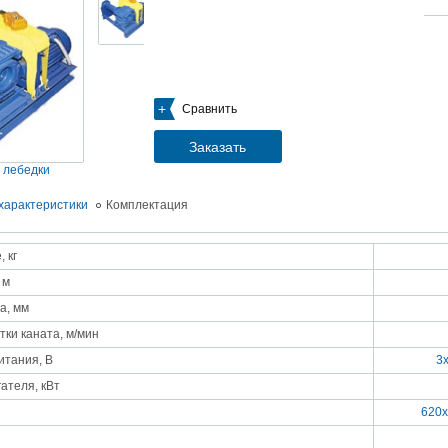
05.09.2018
Новое поступление на склад насосов
Насосы Calpeda в НАЛИЧИИ
https://www.1nasos.ru/vodosnabzhenie-otoplenie/calpeda-mxh-203e
01.2018
Сравнить
ные насосы НБУ без торговой наценки!
тупление насосов НБУ 700-02 на склад в Спб. Купите сегодня по цене производителя!
ос бочковой универсальный НБУ 700-02 предназначен для перекачивания пищевых р
Заказать
ел из бочек и других емкостей и соответствует государственным санитарно-эпидемео
вилам и нормам.
 лебедки
15.01.2018
Распродажа подъемного оборудования BRANO и насосов ИРТЫШ
характеристики
Комплектация
Оборудование в наличии на складе!!! Цены фиксированы!
 кг
03.03.2017
Акция на Пневмонагнетатель ТОПОЛЬ 300 ТРАНСМИКС и Растворосмес
 м
СКАУТ MINI
Цены на
Пневмонагнетатель Тополь 300 ТРАНСМИКС
и
Растворосмеситель СКА
а, мм
снижены!
Товар имеется в наличии на складе.
тки каната, м/мин
8.02.2017
Наклонный подъемник Minor Escalera по цене 2014 года
итания, В
3
борудование в наличии на складе.
тоимость 260 000 руб!
ателя, кВт
620