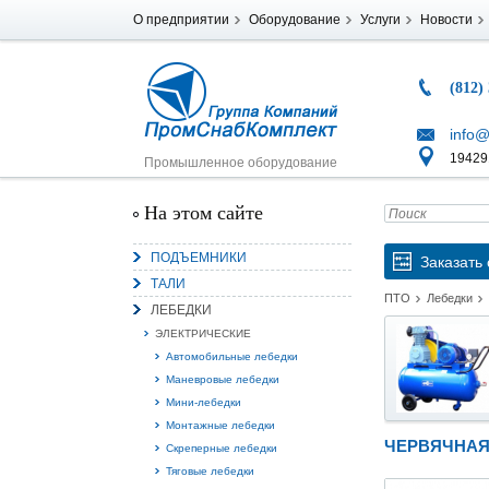
О предприятии
Оборудование
Услуги
Новости
(812)
info@
194291
Промышленное оборудование
На этом сайте
ПОДЪЕМНИКИ
Заказать 
ТАЛИ
ПТО
Лебедки
ЛЕБЕДКИ
ЭЛЕКТРИЧЕСКИЕ
Автомобильные лебедки
Маневровые лебедки
Мини-лебедки
Монтажные лебедки
ЧЕРВЯЧНАЯ
Скреперные лебедки
Тяговые лебедки