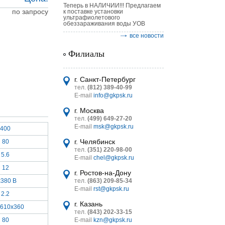
Теперь в НАЛИЧИИ!!! Предлагаем
по запросу
к поставке установки
ультрафиолетового
обеззараживания воды УОВ
все новости
Филиалы
астительных
логическим
г. Санкт-Петербург
тел.
(812) 389-40-99
E-mail
info@gkpsk.ru
г. Москва
тел.
(499) 649-27-20
E-mail
msk@gkpsk.ru
400
итель
г. Челябинск
80
тел.
(351) 220-98-00
УТ MINI
5.6
E-mail
chel@gkpsk.ru
12
г. Ростов-на-Дону
x380 В
тел.
(863) 209-85-34
E-mail
rst@gkpsk.ru
2.2
г. Казань
x610x360
тел.
(843) 202-33-15
80
E-mail
kzn@gkpsk.ru