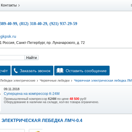
Контакты
 389-40-99, (812) 318-40-29, (921) 937-29-59
gkpsk.ru
 Россия, Санкт-Петербург, пр. Луначарского, д. 72
Найти
счёт
Заказать звонок
Оставить сообщение
Лебедки электрические
Червячные лебедки
Червячная электрическая лебедка ЛМ
09.11.2018
Суперцена на компрессор К-24М
Промышленный компрессор
К24М
по цене
48 500
руб!
Оборудование в наличии на складе, кол-во товара ограничено.
15.10.2018
Скидка на гидравлическую тележку
 ЭЛЕКТРИЧЕСКАЯ ЛЕБЕДКА ЛМЧ-0.4
Уникальная возможность приобрести (в наличии на складе) тележку гидравлическую
2,5т по спец цене.