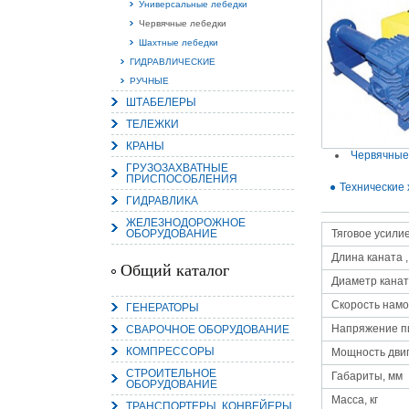
Универсальные лебедки
Червячные лебедки
Шахтные лебедки
ГИДРАВЛИЧЕСКИЕ
РУЧНЫЕ
15.
ШТАБЕЛЕРЫ
Руч
Пос
ТЕЛЕЖКИ
Нас
мас
КРАНЫ
пра
Червячные
ГРУЗОЗАХВАТНЫЕ
ПРИСПОСОБЛЕНИЯ
Технические 
ГИДРАВЛИКА
ЖЕЛЕЗНОДОРОЖНОЕ
ОБОРУДОВАНИЕ
Тяговое усилие,
Длина каната ,
Общий каталог
Диаметр канат
Скорость намо
ГЕНЕРАТОРЫ
2
Напряжение п
СВАРОЧНОЕ ОБОРУДОВАНИЕ
О
КОМПРЕССОРЫ
С
Мощность двиг
СТРОИТЕЛЬНОЕ
Габариты, мм
ОБОРУДОВАНИЕ
Масса, кг
ТРАНСПОРТЕРЫ, КОНВЕЙЕРЫ