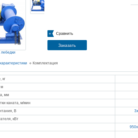
05.09.2018
Новое поступление на склад насосов
Насосы Calpeda в НАЛИЧИИ
https://www.1nasos.ru/vodosnabzhenie-otoplenie/calpeda-mxh-203e
01.2018
Сравнить
ные насосы НБУ без торговой наценки!
тупление насосов НБУ 700-02 на склад в Спб. Купите сегодня по цене производителя!
ос бочковой универсальный НБУ 700-02 предназначен для перекачивания пищевых р
Заказать
ел из бочек и других емкостей и соответствует государственным санитарно-эпидемео
вилам и нормам.
 лебедки
15.01.2018
Распродажа подъемного оборудования BRANO и насосов ИРТЫШ
характеристики
Комплектация
Оборудование в наличии на складе!!! Цены фиксированы!
 кг
03.03.2017
Акция на Пневмонагнетатель ТОПОЛЬ 300 ТРАНСМИКС и Растворосмес
 м
СКАУТ MINI
Цены на
Пневмонагнетатель Тополь 300 ТРАНСМИКС
и
Растворосмеситель СКА
а, мм
снижены!
Товар имеется в наличии на складе.
тки каната, м/мин
8.02.2017
Наклонный подъемник Minor Escalera по цене 2014 года
итания, В
3
борудование в наличии на складе.
тоимость 260 000 руб!
ателя, кВт
950