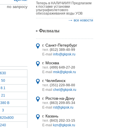
Теперь в НАЛИЧИИ!!! Предлагаем
по запросу
к поставке установки
ультрафиолетового
обеззараживания воды УОВ
все новости
Филиалы
астительных
логическим
г. Санкт-Петербург
тел.
(812) 389-40-99
E-mail
info@gkpsk.ru
г. Москва
тел.
(499) 649-27-20
E-mail
msk@gkpsk.ru
630
итель
г. Челябинск
50
тел.
(351) 220-98-00
УТ MINI
8.1
E-mail
chel@gkpsk.ru
21
г. Ростов-на-Дону
x380 В
тел.
(863) 209-85-34
E-mail
rst@gkpsk.ru
3
г. Казань
x620x800
тел.
(843) 202-33-15
240
E-mail
kzn@gkpsk.ru