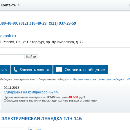
Контакты
 389-40-99, (812) 318-40-29, (921) 937-29-59
gkpsk.ru
 Россия, Санкт-Петербург, пр. Луначарского, д. 72
Найти
счёт
Заказать звонок
Оставить сообщение
Лебедки электрические
Червячные лебедки
Червячная электрическая лебедка ТЛ
09.11.2018
Суперцена на компрессор К-24М
Промышленный компрессор
К24М
по цене
48 500
руб!
Оборудование в наличии на складе, кол-во товара ограничено.
15.10.2018
Скидка на гидравлическую тележку
 ЭЛЕКТРИЧЕСКАЯ ЛЕБЕДКА ТЛЧ-14Б
Уникальная возможность приобрести (в наличии на складе) тележку гидравлическую
2,5т по спец цене.