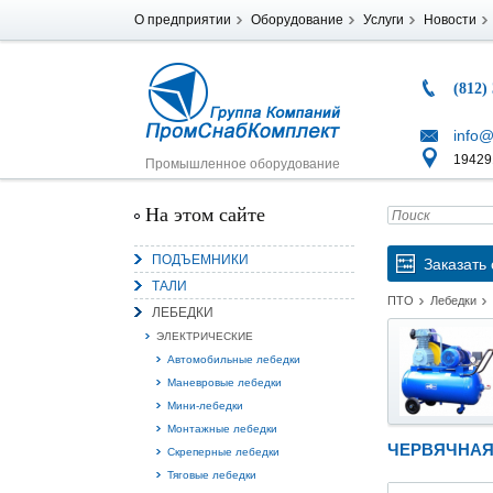
О предприятии
Оборудование
Услуги
Новости
(812)
info@
194291
Промышленное оборудование
На этом сайте
ПОДЪЕМНИКИ
Заказать 
ТАЛИ
ПТО
Лебедки
ЛЕБЕДКИ
ЭЛЕКТРИЧЕСКИЕ
Автомобильные лебедки
Маневровые лебедки
Мини-лебедки
Монтажные лебедки
ЧЕРВЯЧНАЯ
Скреперные лебедки
Тяговые лебедки