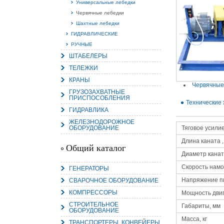
Универсальные лебедки
Червячные лебедки
Шахтные лебедки
ГИДРАВЛИЧЕСКИЕ
РУЧНЫЕ
15.
ШТАБЕЛЕРЫ
Руч
Пос
ТЕЛЕЖКИ
Нас
мас
КРАНЫ
пра
Червячные
ГРУЗОЗАХВАТНЫЕ
ПРИСПОСОБЛЕНИЯ
Технические 
ГИДРАВЛИКА
ЖЕЛЕЗНОДОРОЖНОЕ
ОБОРУДОВАНИЕ
Тяговое усилие,
Длина каната ,
Общий каталог
Диаметр канат
Скорость намо
ГЕНЕРАТОРЫ
2
Напряжение п
СВАРОЧНОЕ ОБОРУДОВАНИЕ
О
КОМПРЕССОРЫ
С
Мощность двиг
СТРОИТЕЛЬНОЕ
Габариты, мм
ОБОРУДОВАНИЕ
Масса, кг
ТРАНСПОРТЕРЫ, КОНВЕЙЕРЫ