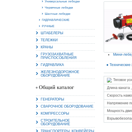
Универсальные лебедки
Червячные лебедки
Шахтные лебедки
ГИДРАВЛИЧЕСКИЕ
РУЧНЫЕ
ШТАБЕЛЕРЫ
15.
Руч
ТЕЛЕЖКИ
Пос
Нас
КРАНЫ
мас
пра
ГРУЗОЗАХВАТНЫЕ
Мини-лебе
ПРИСПОСОБЛЕНИЯ
ГИДРАВЛИКА
Технические 
ЖЕЛЕЗНОДОРОЖНОЕ
ОБОРУДОВАНИЕ
Тяговое уси
Общий каталог
Длина каната ,
Скорость намо
ГЕНЕРАТОРЫ
Напряжение п
2
СВАРОЧНОЕ ОБОРУДОВАНИЕ
Мощность двиг
КОМПРЕССОРЫ
О
С
Взрывобезопа
СТРОИТЕЛЬНОЕ
ОБОРУДОВАНИЕ
ТРАНСПОРТЕРЫ, КОНВЕЙЕРЫ