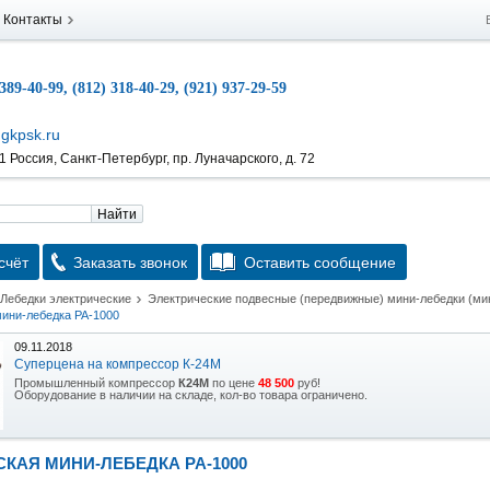
Контакты
 389-40-99, (812) 318-40-29, (921) 937-29-59
gkpsk.ru
 Россия, Санкт-Петербург, пр. Луначарского, д. 72
Найти
счёт
Заказать звонок
Оставить сообщение
Лебедки электрические
Электрические подвесные (передвижные) мини-лебедки (ми
мини-лебедка РА-1000
09.11.2018
Суперцена на компрессор К-24М
Промышленный компрессор
К24М
по цене
48 500
руб!
Оборудование в наличии на складе, кол-во товара ограничено.
15.10.2018
Скидка на гидравлическую тележку
КАЯ МИНИ-ЛЕБЕДКА РА-1000
Уникальная возможность приобрести (в наличии на складе) тележку гидравлическую
2,5т по спец цене.