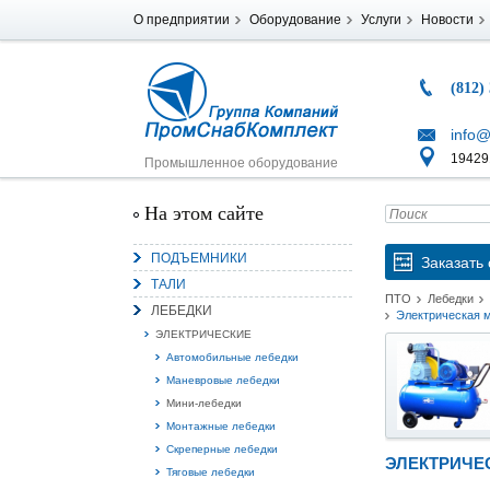
О предприятии
Оборудование
Услуги
Новости
(812)
info@
194291
Промышленное оборудование
На этом сайте
ПОДЪЕМНИКИ
Заказать 
ТАЛИ
ПТО
Лебедки
ЛЕБЕДКИ
Электрическая 
ЭЛЕКТРИЧЕСКИЕ
Автомобильные лебедки
Маневровые лебедки
Мини-лебедки
Монтажные лебедки
Скреперные лебедки
ЭЛЕКТРИЧЕС
Тяговые лебедки