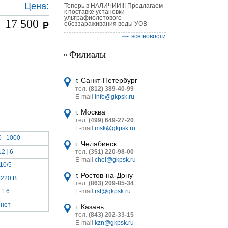
Цена:
Теперь в НАЛИЧИИ!!! Предлагаем
к поставке установки
ультрафиолетового
17 500
обеззараживания воды УОВ
все новости
Филиалы
астительных
г. Санкт-Петербург
логическим
тел.
(812) 389-40-99
E-mail
info@gkpsk.ru
г. Москва
тел.
(499) 649-27-20
E-mail
msk@gkpsk.ru
0
|
1000
г. Челябинск
итель
12
|
6
тел.
(351) 220-98-00
E-mail
chel@gkpsk.ru
УТ MINI
10/5
г. Ростов-на-Дону
x220 В
тел.
(863) 209-85-34
1.6
E-mail
rst@gkpsk.ru
нет
г. Казань
тел.
(843) 202-33-15
E-mail
kzn@gkpsk.ru