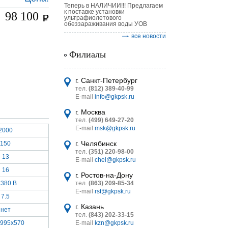
Теперь в НАЛИЧИИ!!! Предлагаем
к поставке установки
98 100
ультрафиолетового
обеззараживания воды УОВ
все новости
Филиалы
астительных
логическим
г. Санкт-Петербург
тел.
(812) 389-40-99
E-mail
info@gkpsk.ru
г. Москва
тел.
(499) 649-27-20
E-mail
msk@gkpsk.ru
2000
итель
г. Челябинск
150
тел.
(351) 220-98-00
УТ MINI
13
E-mail
chel@gkpsk.ru
16
г. Ростов-на-Дону
x380 В
тел.
(863) 209-85-34
E-mail
rst@gkpsk.ru
7.5
г. Казань
нет
тел.
(843) 202-33-15
x995x570
E-mail
kzn@gkpsk.ru