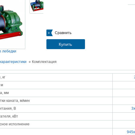
05.09.2018
Новое поступление на склад насосов
Насосы Calpeda в НАЛИЧИИ
https://www.1nasos.ru/vodosnabzhenie-otoplenie/calpeda-mxh-203e
01.2018
Сравнить
ные насосы НБУ без торговой наценки!
тупление насосов НБУ 700-02 на склад в Спб. Купите сегодня по цене производителя!
ос бочковой универсальный НБУ 700-02 предназначен для перекачивания пищевых р
Купить
ел из бочек и других емкостей и соответствует государственным санитарно-эпидемео
вилам и нормам.
 лебедки
15.01.2018
Распродажа подъемного оборудования BRANO и насосов ИРТЫШ
характеристики
Комплектация
Оборудование в наличии на складе!!! Цены фиксированы!
 кг
03.03.2017
Акция на Пневмонагнетатель ТОПОЛЬ 300 ТРАНСМИКС и Растворосмес
 м
СКАУТ MINI
Цены на
Пневмонагнетатель Тополь 300 ТРАНСМИКС
и
Растворосмеситель СКА
а, мм
снижены!
Товар имеется в наличии на складе.
тки каната, м/мин
8.02.2017
Наклонный подъемник Minor Escalera по цене 2014 года
итания, В
3
борудование в наличии на складе.
тоимость 260 000 руб!
ателя, кВт
сное исполнение
945