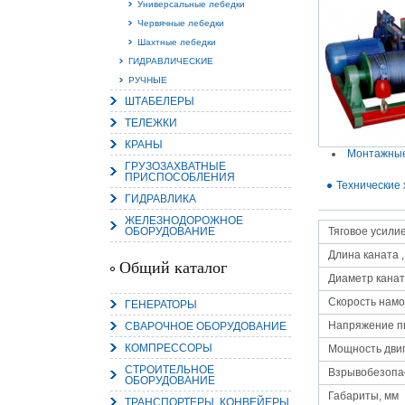
Универсальные лебедки
Червячные лебедки
Шахтные лебедки
ГИДРАВЛИЧЕСКИЕ
РУЧНЫЕ
15.
ШТАБЕЛЕРЫ
Руч
Пос
ТЕЛЕЖКИ
Нас
мас
КРАНЫ
пра
Монтажные
ГРУЗОЗАХВАТНЫЕ
ПРИСПОСОБЛЕНИЯ
Технические 
ГИДРАВЛИКА
ЖЕЛЕЗНОДОРОЖНОЕ
ОБОРУДОВАНИЕ
Тяговое усилие,
Длина каната ,
Общий каталог
Диаметр канат
Скорость намо
ГЕНЕРАТОРЫ
2
Напряжение п
СВАРОЧНОЕ ОБОРУДОВАНИЕ
О
КОМПРЕССОРЫ
С
Мощность двиг
СТРОИТЕЛЬНОЕ
Взрывобезопа
ОБОРУДОВАНИЕ
Габариты, мм
ТРАНСПОРТЕРЫ, КОНВЕЙЕРЫ