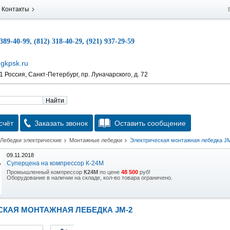
Контакты
 389-40-99, (812) 318-40-29, (921) 937-29-59
gkpsk.ru
 Россия, Санкт-Петербург, пр. Луначарского, д. 72
Найти
счёт
Заказать звонок
Оставить сообщение
Лебедки электрические
Монтажные лебедки
Электрическая монтажная лебедка J
09.11.2018
Суперцена на компрессор К-24М
Промышленный компрессор
К24М
по цене
48 500
руб!
Оборудование в наличии на складе, кол-во товара ограничено.
15.10.2018
Скидка на гидравлическую тележку
СКАЯ МОНТАЖНАЯ ЛЕБЕДКА JM-2
Уникальная возможность приобрести (в наличии на складе) тележку гидравлическую
2,5т по спец цене.