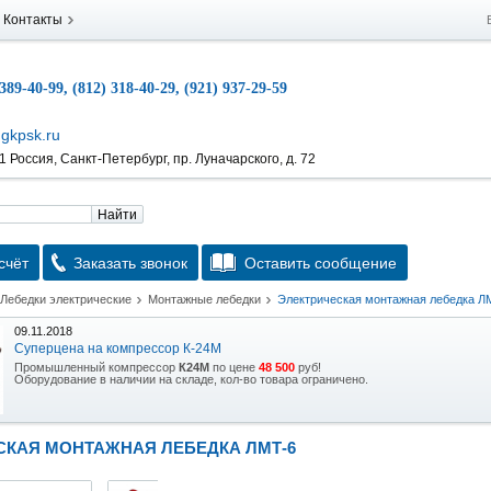
Контакты
 389-40-99, (812) 318-40-29, (921) 937-29-59
gkpsk.ru
 Россия, Санкт-Петербург, пр. Луначарского, д. 72
Найти
счёт
Заказать звонок
Оставить сообщение
Лебедки электрические
Монтажные лебедки
Электрическая монтажная лебедка Л
09.11.2018
Суперцена на компрессор К-24М
Промышленный компрессор
К24М
по цене
48 500
руб!
Оборудование в наличии на складе, кол-во товара ограничено.
15.10.2018
Скидка на гидравлическую тележку
СКАЯ МОНТАЖНАЯ ЛЕБЕДКА ЛМТ-6
Уникальная возможность приобрести (в наличии на складе) тележку гидравлическую
2,5т по спец цене.