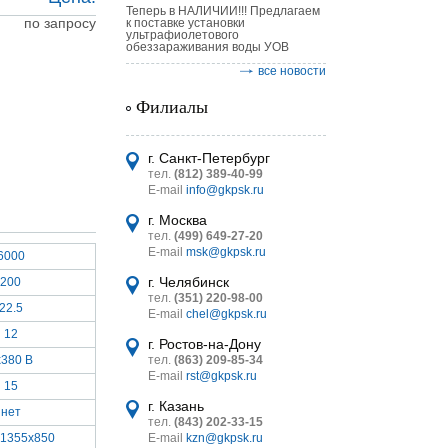
Теперь в НАЛИЧИИ!!! Предлагаем
по запросу
к поставке установки
ультрафиолетового
обеззараживания воды УОВ
все новости
Филиалы
астительных
логическим
г. Санкт-Петербург
тел.
(812) 389-40-99
E-mail
info@gkpsk.ru
г. Москва
тел.
(499) 649-27-20
E-mail
msk@gkpsk.ru
6000
итель
г. Челябинск
200
тел.
(351) 220-98-00
УТ MINI
22.5
E-mail
chel@gkpsk.ru
12
г. Ростов-на-Дону
x380 В
тел.
(863) 209-85-34
E-mail
rst@gkpsk.ru
15
г. Казань
нет
тел.
(843) 202-33-15
x1355x850
E-mail
kzn@gkpsk.ru