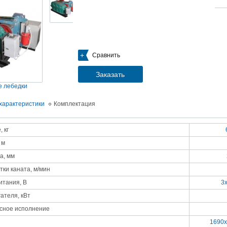
05.09.2018
Новое поступление на склад насосов
Насосы Calpeda в НАЛИЧИИ
https://www.1nasos.ru/vodosnabzhenie-otoplenie/calpeda-mxh-203e
01.2018
Сравнить
ные насосы НБУ без торговой наценки!
тупление насосов НБУ 700-02 на склад в Спб. Купите сегодня по цене производителя!
ос бочковой универсальный НБУ 700-02 предназначен для перекачивания пищевых р
Заказать
ел из бочек и других емкостей и соответствует государственным санитарно-эпидемео
вилам и нормам.
 лебедки
15.01.2018
Распродажа подъемного оборудования BRANO и насосов ИРТЫШ
характеристики
Комплектация
Оборудование в наличии на складе!!! Цены фиксированы!
 кг
03.03.2017
Акция на Пневмонагнетатель ТОПОЛЬ 300 ТРАНСМИКС и Растворосмес
 м
СКАУТ MINI
Цены на
Пневмонагнетатель Тополь 300 ТРАНСМИКС
и
Растворосмеситель СКА
а, мм
снижены!
Товар имеется в наличии на складе.
тки каната, м/мин
8.02.2017
Наклонный подъемник Minor Escalera по цене 2014 года
итания, В
3
борудование в наличии на складе.
тоимость 260 000 руб!
ателя, кВт
сное исполнение
1690