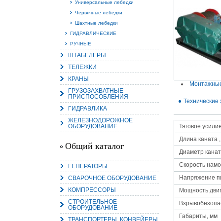
Универсальные лебедки
Червячные лебедки
Шахтные лебедки
ГИДРАВЛИЧЕСКИЕ
РУЧНЫЕ
15.
ШТАБЕЛЕРЫ
Руч
Пос
ТЕЛЕЖКИ
Нас
мас
КРАНЫ
пра
Монтажные
ГРУЗОЗАХВАТНЫЕ
ПРИСПОСОБЛЕНИЯ
Технические 
ГИДРАВЛИКА
ЖЕЛЕЗНОДОРОЖНОЕ
ОБОРУДОВАНИЕ
Тяговое усилие,
Длина каната ,
Общий каталог
Диаметр канат
Скорость намо
ГЕНЕРАТОРЫ
2
Напряжение п
СВАРОЧНОЕ ОБОРУДОВАНИЕ
О
КОМПРЕССОРЫ
С
Мощность двиг
СТРОИТЕЛЬНОЕ
Взрывобезопа
ОБОРУДОВАНИЕ
Габариты, мм
ТРАНСПОРТЕРЫ, КОНВЕЙЕРЫ