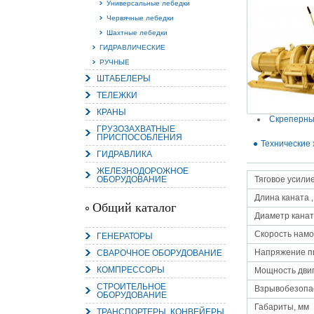
Универсальные лебедки
Червячные лебедки
Шахтные лебедки
ГИДРАВЛИЧЕСКИЕ
РУЧНЫЕ
15.
ШТАБЕЛЕРЫ
Руч
Пос
ТЕЛЕЖКИ
Нас
мас
КРАНЫ
пра
Скреперны
ГРУЗОЗАХВАТНЫЕ
ПРИСПОСОБЛЕНИЯ
Технические 
ГИДРАВЛИКА
ЖЕЛЕЗНОДОРОЖНОЕ
ОБОРУДОВАНИЕ
Тяговое усилие,
Длина каната ,
Общий каталог
Диаметр канат
Скорость намо
ГЕНЕРАТОРЫ
2
Напряжение п
СВАРОЧНОЕ ОБОРУДОВАНИЕ
О
КОМПРЕССОРЫ
С
Мощность двиг
СТРОИТЕЛЬНОЕ
Взрывобезопа
ОБОРУДОВАНИЕ
Габариты, мм
ТРАНСПОРТЕРЫ, КОНВЕЙЕРЫ