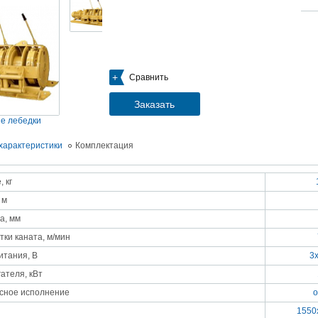
05.09.2018
Новое поступление на склад насосов
Насосы Calpeda в НАЛИЧИИ
https://www.1nasos.ru/vodosnabzhenie-otoplenie/calpeda-mxh-203e
01.2018
Сравнить
ные насосы НБУ без торговой наценки!
тупление насосов НБУ 700-02 на склад в Спб. Купите сегодня по цене производителя!
ос бочковой универсальный НБУ 700-02 предназначен для перекачивания пищевых р
Заказать
ел из бочек и других емкостей и соответствует государственным санитарно-эпидемео
вилам и нормам.
е лебедки
15.01.2018
Распродажа подъемного оборудования BRANO и насосов ИРТЫШ
характеристики
Комплектация
Оборудование в наличии на складе!!! Цены фиксированы!
 кг
03.03.2017
Акция на Пневмонагнетатель ТОПОЛЬ 300 ТРАНСМИКС и Растворосмес
 м
СКАУТ MINI
Цены на
Пневмонагнетатель Тополь 300 ТРАНСМИКС
и
Растворосмеситель СКА
а, мм
снижены!
Товар имеется в наличии на складе.
тки каната, м/мин
8.02.2017
Наклонный подъемник Minor Escalera по цене 2014 года
итания, В
3
борудование в наличии на складе.
тоимость 260 000 руб!
ателя, кВт
сное исполнение
о
1550