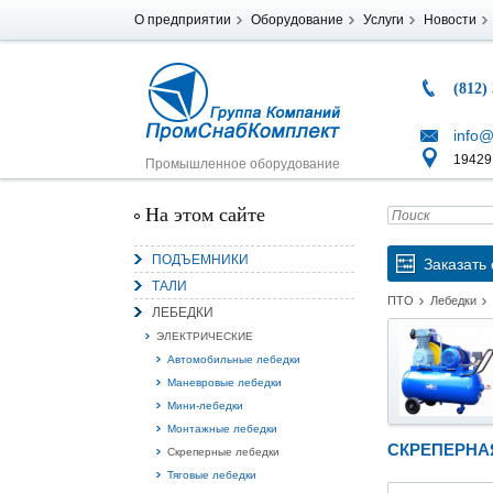
О предприятии
Оборудование
Услуги
Новости
(812)
info@
194291
Промышленное оборудование
На этом сайте
ПОДЪЕМНИКИ
Заказать 
ТАЛИ
ПТО
Лебедки
ЛЕБЕДКИ
ЭЛЕКТРИЧЕСКИЕ
Автомобильные лебедки
Маневровые лебедки
Мини-лебедки
Монтажные лебедки
СКРЕПЕРНА
Скреперные лебедки
Тяговые лебедки