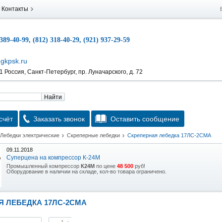
Контакты
 389-40-99, (812) 318-40-29, (921) 937-29-59
gkpsk.ru
 Россия, Санкт-Петербург, пр. Луначарского, д. 72
Найти
счёт
Заказать звонок
Оставить сообщение
Лебедки электрические
Скреперные лебедки
Скреперная лебедка 17ЛС-2СМА
09.11.2018
Суперцена на компрессор К-24М
Промышленный компрессор
К24М
по цене
48 500
руб!
Оборудование в наличии на складе, кол-во товара ограничено.
15.10.2018
Скидка на гидравлическую тележку
Я ЛЕБЕДКА 17ЛС-2СМА
Уникальная возможность приобрести (в наличии на складе) тележку гидравлическую
2,5т по спец цене.