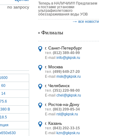
Теперь в НАЛИЧИИ!!! Предлагаем
по запросу
к поставке установки
ультрафиолетового
обеззараживания воды УОВ
все новости
Филиалы
астительных
логическим
г. Санкт-Петербург
тел.
(812) 389-40-99
E-mail
info@gkpsk.ru
г. Москва
тел.
(499) 649-27-20
E-mail
msk@gkpsk.ru
1600
итель
г. Челябинск
60
тел.
(351) 220-98-00
УТ MINI
14
E-mail
chel@gkpsk.ru
75.6
г. Ростов-на-Дону
x380 В
тел.
(863) 209-85-34
E-mail
rst@gkpsk.ru
18.5
г. Казань
пция
тел.
(843) 202-33-15
x650x630
E-mail
kzn@gkpsk.ru