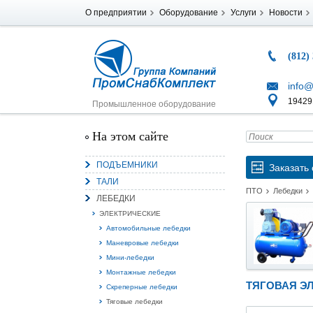
О предприятии
Оборудование
Услуги
Новости
(812)
info@
194291
Промышленное оборудование
На этом сайте
ПОДЪЕМНИКИ
Заказать 
ТАЛИ
ПТО
Лебедки
ЛЕБЕДКИ
ЭЛЕКТРИЧЕСКИЕ
Автомобильные лебедки
Маневровые лебедки
Мини-лебедки
Монтажные лебедки
ТЯГОВАЯ ЭЛ
Скреперные лебедки
Тяговые лебедки