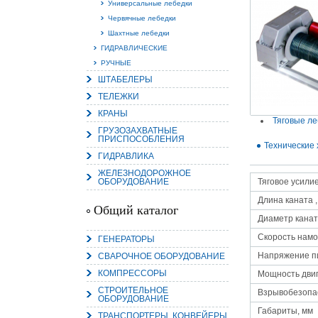
Универсальные лебедки
Червячные лебедки
Шахтные лебедки
ГИДРАВЛИЧЕСКИЕ
РУЧНЫЕ
15.
ШТАБЕЛЕРЫ
Руч
Пос
ТЕЛЕЖКИ
Нас
мас
КРАНЫ
пра
Тяговые ле
ГРУЗОЗАХВАТНЫЕ
ПРИСПОСОБЛЕНИЯ
Технические 
ГИДРАВЛИКА
ЖЕЛЕЗНОДОРОЖНОЕ
ОБОРУДОВАНИЕ
Тяговое усилие,
Длина каната ,
Общий каталог
Диаметр канат
Скорость намо
ГЕНЕРАТОРЫ
2
Напряжение п
СВАРОЧНОЕ ОБОРУДОВАНИЕ
О
КОМПРЕССОРЫ
С
Мощность двиг
СТРОИТЕЛЬНОЕ
Взрывобезопа
ОБОРУДОВАНИЕ
Габариты, мм
ТРАНСПОРТЕРЫ, КОНВЕЙЕРЫ