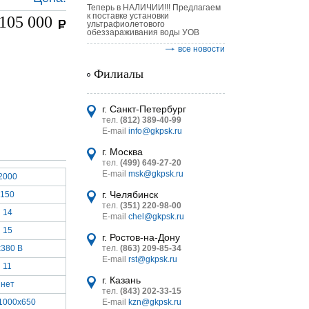
Теперь в НАЛИЧИИ!!! Предлагаем
к поставке установки
105 000
ультрафиолетового
обеззараживания воды УОВ
все новости
Филиалы
астительных
логическим
г. Санкт-Петербург
тел.
(812) 389-40-99
E-mail
info@gkpsk.ru
г. Москва
тел.
(499) 649-27-20
E-mail
msk@gkpsk.ru
2000
итель
г. Челябинск
150
тел.
(351) 220-98-00
УТ MINI
14
E-mail
chel@gkpsk.ru
15
г. Ростов-на-Дону
x380 В
тел.
(863) 209-85-34
E-mail
rst@gkpsk.ru
11
г. Казань
нет
тел.
(843) 202-33-15
1000x650
E-mail
kzn@gkpsk.ru