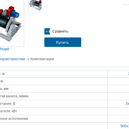
05.09.2018
Новое поступление на склад насосов
Насосы Calpeda в НАЛИЧИИ
https://www.1nasos.ru/vodosnabzhenie-otoplenie/calpeda-mxh-203e
01.2018
Сравнить
ные насосы НБУ без торговой наценки!
тупление насосов НБУ 700-02 на склад в Спб. Купите сегодня по цене производителя!
ос бочковой универсальный НБУ 700-02 предназначен для перекачивания пищевых р
Купить
ел из бочек и других емкостей и соответствует государственным санитарно-эпидемео
вилам и нормам.
бедки
15.01.2018
Распродажа подъемного оборудования BRANO и насосов ИРТЫШ
характеристики
Комплектация
Оборудование в наличии на складе!!! Цены фиксированы!
 кг
03.03.2017
Акция на Пневмонагнетатель ТОПОЛЬ 300 ТРАНСМИКС и Растворосмес
 м
СКАУТ MINI
Цены на
Пневмонагнетатель Тополь 300 ТРАНСМИКС
и
Растворосмеситель СКА
а, мм
снижены!
Товар имеется в наличии на складе.
тки каната, м/мин
8.02.2017
Наклонный подъемник Minor Escalera по цене 2014 года
итания, В
3
борудование в наличии на складе.
тоимость 260 000 руб!
ателя, кВт
сное исполнение
900x