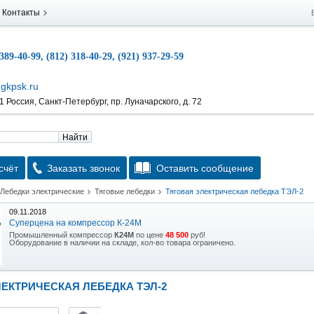
Контакты
 389-40-99, (812) 318-40-29, (921) 937-29-59
gkpsk.ru
 Россия, Санкт-Петербург, пр. Луначарского, д. 72
Найти
счёт
Заказать звонок
Оставить сообщение
Лебедки электрические
Тяговые лебедки
Тяговая электрическая лебедка ТЭЛ-2
09.11.2018
Суперцена на компрессор К-24М
Промышленный компрессор
К24М
по цене
48 500
руб!
Оборудование в наличии на складе, кол-во товара ограничено.
15.10.2018
Скидка на гидравлическую тележку
ЕКТРИЧЕСКАЯ ЛЕБЕДКА ТЭЛ-2
Уникальная возможность приобрести (в наличии на складе) тележку гидравлическую
2,5т по спец цене.