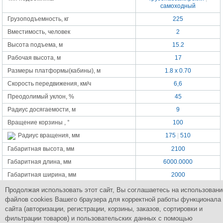
самоходный
Грузоподъемность, кг
225
Вместимость, человек
2
Высота подъема, м
15.2
Рабочая высота, м
17
Размеры платформы(кабины), м
1.8 x 0.70
Скорость передвижения, км/ч
6,6
Преодолимый уклон, %
45
Радиус досягаемости, м
9
Вращение корзины , °
100
175
|
510
Радиус вращения, мм
Габаритная высота, мм
2100
Габаритная длина, мм
6000.0000
Габаритная ширина, мм
2000
Питание
аккумулятор
|
дизельный
Продолжая использовать этот сайт, Вы соглашаетесь на использовани
двигатель
файлов cookies Вашего браузера для корректной работы функционала
Масса, кг
6140
сайта (авторизации, регистрации, корзины, заказов, сортировки и
фильтрации товаров) и пользовательских данных с помощью