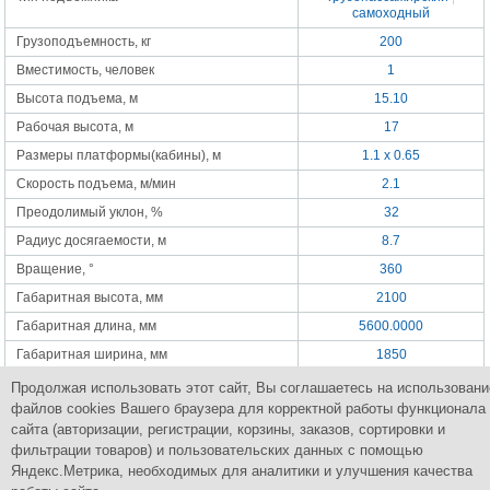
самоходный
Грузоподъемность, кг
200
Вместимость, человек
1
Высота подъема, м
15.10
Рабочая высота, м
17
Размеры платформы(кабины), м
1.1 x 0.65
Скорость подъема, м/мин
2.1
Преодолимый уклон, %
32
Радиус досягаемости, м
8.7
Вращение, °
360
Габаритная высота, мм
2100
Габаритная длина, мм
5600.0000
Габаритная ширина, мм
1850
Питание
1x220 В
|
дизельный
Продолжая использовать этот сайт, Вы соглашаетесь на использовани
двигатель
файлов cookies Вашего браузера для корректной работы функционала
Масса, кг
2900
сайта (авторизации, регистрации, корзины, заказов, сортировки и
фильтрации товаров) и пользовательских данных с помощью
Яндекс.Метрика, необходимых для аналитики и улучшения качества
Группа Компаний