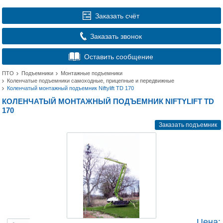
Заказать счёт
Заказать звонок
Оставить сообщение
ПТО
Подъемники
Монтажные подъемники
Коленчатые подъемники самоходные, прицепные и передвижные
Коленчатый монтажный подъемник Niftylift TD 170
КОЛЕНЧАТЫЙ МОНТАЖНЫЙ ПОДЪЕМНИК NIFTYLIFT TD
170
Заказать подъемник
Цена: