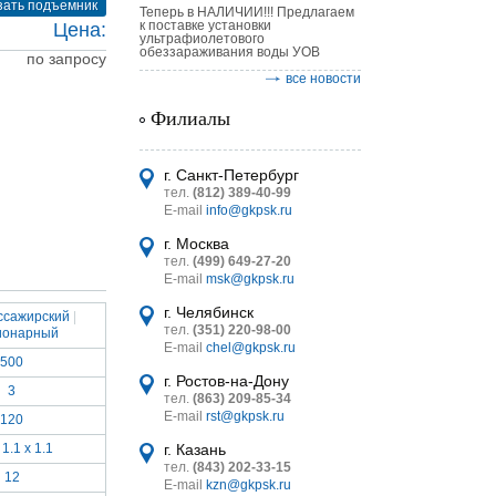
зать подъемник
Теперь в НАЛИЧИИ!!! Предлагаем
к поставке установки
Цена:
ультрафиолетового
обеззараживания воды УОВ
по запросу
все новости
Филиалы
астительных
г. Санкт-Петербург
логическим
тел.
(812) 389-40-99
E-mail
info@gkpsk.ru
г. Москва
тел.
(499) 649-27-20
E-mail
msk@gkpsk.ru
г. Челябинск
ссажирский
|
итель
тел.
(351) 220-98-00
ионарный
E-mail
chel@gkpsk.ru
УТ MINI
500
г. Ростов-на-Дону
3
тел.
(863) 209-85-34
E-mail
rst@gkpsk.ru
120
 1.1 х 1.1
г. Казань
тел.
(843) 202-33-15
12
E-mail
kzn@gkpsk.ru