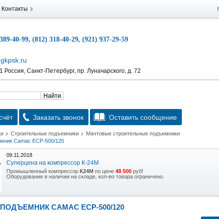
Контакты
 389-40-99, (812) 318-40-29, (921) 937-29-59
gkpsk.ru
 Россия, Санкт-Петербург, пр. Луначарского, д. 72
Найти
счёт
Заказать звонок
Оставить сообщение
ки
Строительные подъемники
Мачтовые строительные подъемники
мник Camac ECP-500/120
09.11.2018
Суперцена на компрессор К-24М
Промышленный компрессор
К24М
по цене
48 500
руб!
Оборудование в наличии на складе, кол-во товара ограничено.
15.10.2018
Скидка на гидравлическую тележку
ПОДЪЕМНИК CAMAC ECP-500/120
Уникальная возможность приобрести (в наличии на складе) тележку гидравлическую
2,5т по спец цене.