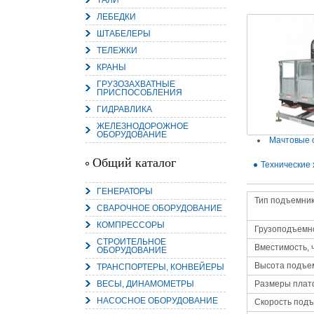
ТАЛИ
ЛЕБЕДКИ
ШТАБЕЛЕРЫ
ТЕЛЕЖКИ
КРАНЫ
15.
ГРУЗОЗАХВАТНЫЕ
Руч
ПРИСПОСОБЛЕНИЯ
Пос
ГИДРАВЛИКА
Нас
мас
пра
ЖЕЛЕЗНОДОРОЖНОЕ
ОБОРУДОВАНИЕ
Мачтовые 
Общий каталог
Технические 
ГЕНЕРАТОРЫ
Тип подъемни
СВАРОЧНОЕ ОБОРУДОВАНИЕ
КОМПРЕССОРЫ
Грузоподъемно
СТРОИТЕЛЬНОЕ
Вместимость, 
2
ОБОРУДОВАНИЕ
Высота подъем
ТРАНСПОРТЕРЫ, КОНВЕЙЕРЫ
О
С
ВЕСЫ, ДИНАМОМЕТРЫ
Размеры плат
НАСОСНОЕ ОБОРУДОВАНИЕ
Скорость подъ