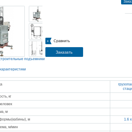
Зака
05.09.2018
Новое поступление на склад насосов
Насосы Calpeda в НАЛИЧИИ
https://www.1nasos.ru/vodosnabzhenie-otoplenie/calpeda-mxh-203e
01.2018
ные насосы НБУ без торговой наценки!
Сравнить
тупление насосов НБУ 700-02 на склад в Спб. Купите сегодня по цене производителя!
ос бочковой универсальный НБУ 700-02 предназначен для перекачивания пищевых р
ел из бочек и других емкостей и соответствует государственным санитарно-эпидемео
Заказать
вилам и нормам.
15.01.2018
строительные подъемники
Распродажа подъемного оборудования BRANO и насосов ИРТЫШ
Оборудование в наличии на складе!!! Цены фиксированы!
характеристики
03.03.2017
ка
грузопа
Акция на Пневмонагнетатель ТОПОЛЬ 300 ТРАНСМИКС и Растворосмес
СКАУТ MINI
стац
Цены на
Пневмонагнетатель Тополь 300 ТРАНСМИКС
и
Растворосмеситель СКА
сть, кг
снижены!
Товар имеется в наличии на складе.
человек
8.02.2017
Наклонный подъемник Minor Escalera по цене 2014 года
а, м
борудование в наличии на складе.
тоимость 260 000 руб!
формы(кабины), м
1.6 х
ема, м/мин