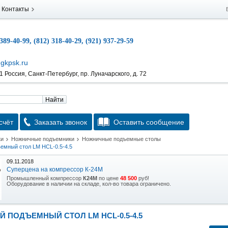
Контакты
 389-40-99, (812) 318-40-29, (921) 937-29-59
gkpsk.ru
 Россия, Санкт-Петербург, пр. Луначарского, д. 72
Найти
счёт
Заказать звонок
Оставить сообщение
ки
Ножничные подъемники
Ножничные подъемные столы
емный стол LM HCL-0.5-4.5
09.11.2018
Суперцена на компрессор К-24М
Промышленный компрессор
К24М
по цене
48 500
руб!
Оборудование в наличии на складе, кол-во товара ограничено.
15.10.2018
Скидка на гидравлическую тележку
 ПОДЪЕМНЫЙ СТОЛ LM HCL-0.5-4.5
Уникальная возможность приобрести (в наличии на складе) тележку гидравлическую
2,5т по спец цене.