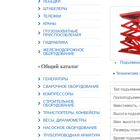
ЛЕБЕДКИ
ШТАБЕЛЕРЫ
ТЕЛЕЖКИ
КРАНЫ
ГРУЗОЗАХВАТНЫЕ
ПРИСПОСОБЛЕНИЯ
15.
Руч
ГИДРАВЛИКА
Пос
Нас
ЖЕЛЕЗНОДОРОЖНОЕ
мас
ОБОРУДОВАНИЕ
пра
Подъемны
Общий каталог
Технические 
ГЕНЕРАТОРЫ
СВАРОЧНОЕ ОБОРУДОВАНИЕ
Тип подъемни
КОМПРЕССОРЫ
Грузоподъемно
СТРОИТЕЛЬНОЕ
ОБОРУДОВАНИЕ
Вместимость, 
2
ТРАНСПОРТЕРЫ, КОНВЕЙЕРЫ
Высота подъем
ВЕСЫ, ДИНАМОМЕТРЫ
О
Мин. высота 
С
НАСОСНОЕ ОБОРУДОВАНИЕ
Размеры плат
ТРУБОПРОВОДНАЯ АРМАТУРА
Время подъема