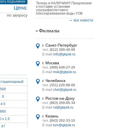
зать подъемник
Теперь в НАЛИЧИИ!!! Предлагаем
к поставке установки
Цена:
ультрафиолетового
обеззараживания воды УОВ
по запросу
все новости
Филиалы
астительных
г. Санкт-Петербург
логическим
тел.
(812) 389-40-99
E-mail
info@gkpsk.ru
г. Москва
тел.
(499) 649-27-20
E-mail
msk@gkpsk.ru
г. Челябинск
стационарный
итель
тел.
(351) 220-98-00
500
E-mail
chel@gkpsk.ru
УТ MINI
0
г. Ростов-на-Дону
тел.
(863) 209-85-34
4.5
E-mail
rst@gkpsk.ru
865
г. Казань
0 x 1.5
тел.
(843) 202-33-15
E-mail
kzn@gkpsk.ru
47