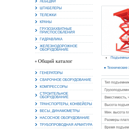
ЛЕБЕДКИ
ШТАБЕЛЕРЫ
ТЕЛЕЖКИ
КРАНЫ
ГРУЗОЗАХВАТНЫЕ
ПРИСПОСОБЛЕНИЯ
15.
Руч
ГИДРАВЛИКА
Пос
Нас
ЖЕЛЕЗНОДОРОЖНОЕ
мас
ОБОРУДОВАНИЕ
пра
Подъемны
Общий каталог
Технические 
ГЕНЕРАТОРЫ
СВАРОЧНОЕ ОБОРУДОВАНИЕ
Тип подъемни
КОМПРЕССОРЫ
Грузоподъемно
СТРОИТЕЛЬНОЕ
ОБОРУДОВАНИЕ
Вместимость, 
2
ТРАНСПОРТЕРЫ, КОНВЕЙЕРЫ
Высота подъем
ВЕСЫ, ДИНАМОМЕТРЫ
О
Мин. высота 
С
НАСОСНОЕ ОБОРУДОВАНИЕ
Размеры плат
ТРУБОПРОВОДНАЯ АРМАТУРА
Время подъема