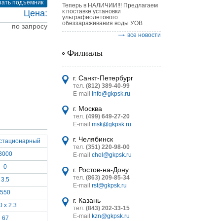
зать подъемник
Теперь в НАЛИЧИИ!!! Предлагаем
к поставке установки
Цена:
ультрафиолетового
обеззараживания воды УОВ
по запросу
все новости
Филиалы
астительных
г. Санкт-Петербург
логическим
тел.
(812) 389-40-99
E-mail
info@gkpsk.ru
г. Москва
тел.
(499) 649-27-20
E-mail
msk@gkpsk.ru
г. Челябинск
стационарный
итель
тел.
(351) 220-98-00
3000
E-mail
chel@gkpsk.ru
УТ MINI
0
г. Ростов-на-Дону
тел.
(863) 209-85-34
3.5
E-mail
rst@gkpsk.ru
550
г. Казань
0 x 2.3
тел.
(843) 202-33-15
E-mail
kzn@gkpsk.ru
67