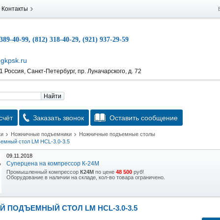
Контакты
 389-40-99, (812) 318-40-29, (921) 937-29-59
gkpsk.ru
 Россия, Санкт-Петербург, пр. Луначарского, д. 72
Найти
счёт
Заказать звонок
Оставить сообщение
ки
Ножничные подъемники
Ножничные подъемные столы
емный стол LM HCL-3.0-3.5
09.11.2018
Суперцена на компрессор К-24М
Промышленный компрессор
К24М
по цене
48 500
руб!
Оборудование в наличии на складе, кол-во товара ограничено.
15.10.2018
Скидка на гидравлическую тележку
 ПОДЪЕМНЫЙ СТОЛ LM HCL-3.0-3.5
Уникальная возможность приобрести (в наличии на складе) тележку гидравлическую
2,5т по спец цене.