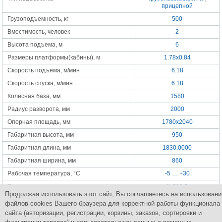
прицепной
Грузоподъемность, кг
500
Вместимость, человек
2
Высота подъема, м
6
Размеры платформы(кабины), м
1.78х0.84
Скорость подъема, м/мин
6.18
Скорость спуска, м/мин
6.18
Колесная база, мм
1580
Радиус разворота, мм
2000
Опорная площадь, мм
1780x2040
Габаритная высота, мм
950
Габаритная длина, мм
1830.0000
Габаритная ширина, мм
860
Рабочая температура, °C
-5 … +30
Питание
3x380 В
Продолжая использовать этот сайт, Вы соглашаетесь на использовани
Мощность двигателя подъема, кВт
1.5
файлов cookies Вашего браузера для корректной работы функционала
Масса, кг
750
сайта (авторизации, регистрации, корзины, заказов, сортировки и