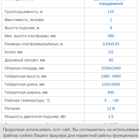
передвижной
Грузоподъемность, кг
125
Вместимость, человек
1
Высота подъема, м
8
Мин. высота платформы, мм
580
Размеры платформы(кабины), м
0,63x0,65
Колея, мм
2/2
Дорожный просвет, мм
60
Опорная площадь, мм
2030x1840
Габаритная высота, мм
1980
|
9460
Габаритная длина, мм
1420.0000
Габаритная ширина, мм
840
Рабочая температура, °C
-5 … +30
Питание
12 В
Мощность двигателя подъема, кВт
1.5
Емкость аккумулятора, В/Ач
2x12/75
Продолжая использовать этот сайт, Вы соглашаетесь на использовани
Зарядное устройство, В/Ач
12/15
файлов cookies Вашего браузера для корректной работы функционала