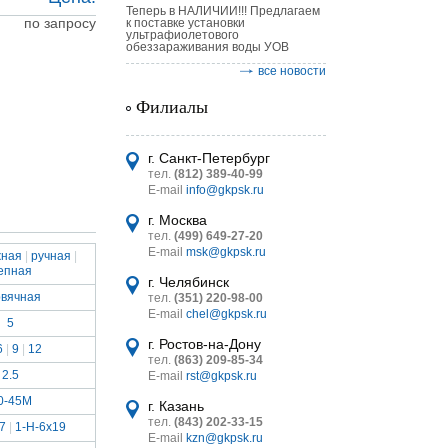
Теперь в НАЛИЧИИ!!! Предлагаем
по запросу
к поставке установки
ультрафиолетового
обеззараживания воды УОВ
все новости
Филиалы
астительных
логическим
г. Санкт-Петербург
тел.
(812) 389-40-99
E-mail
info@gkpsk.ru
г. Москва
тел.
(499) 649-27-20
E-mail
msk@gkpsk.ru
жная
|
ручная
|
епная
итель
г. Челябинск
рвячная
тел.
(351) 220-98-00
УТ MINI
E-mail
chel@gkpsk.ru
5
г. Ростов-на-Дону
6
|
9
|
12
тел.
(863) 209-85-34
2.5
E-mail
rst@gkpsk.ru
0-45М
г. Казань
тел.
(843) 202-33-15
7
|
1-H-6x19
E-mail
kzn@gkpsk.ru