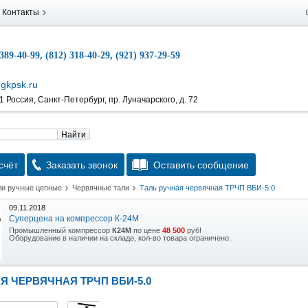
Контакты
 389-40-99, (812) 318-40-29, (921) 937-29-59
gkpsk.ru
 Россия, Санкт-Петербург, пр. Луначарского, д. 72
Найти
счёт
Заказать звонок
Оставить сообщение
ли ручные цепные
Червячные тали
Таль ручная червячная ТРЧП ВБИ-5.0
09.11.2018
Суперцена на компрессор К-24М
Промышленный компрессор
К24М
по цене
48 500
руб!
Оборудование в наличии на складе, кол-во товара ограничено.
15.10.2018
Скидка на гидравлическую тележку
Я ЧЕРВЯЧНАЯ ТРЧП ВБИ-5.0
Уникальная возможность приобрести (в наличии на складе) тележку гидравлическую
2,5т по спец цене.