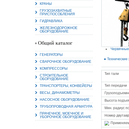
КРАНЫ
ГРУЗОЗАХВАТНЫЕ
ПРИСПОСОБЛЕНИЯ
ГИДРАВЛИКА
ЖЕЛЕЗНОДОРОЖНОЕ
15.
ОБОРУДОВАНИЕ
Руч
Пос
Нас
Общий каталог
мас
пра
Червячные
ГЕНЕРАТОРЫ
Технические 
СВАРОЧНОЕ ОБОРУДОВАНИЕ
КОМПРЕССОРЫ
Тип тали
СТРОИТЕЛЬНОЕ
ОБОРУДОВАНИЕ
Тип передачи
ТРАНСПОРТЕРЫ, КОНВЕЙЕРЫ
ВЕСЫ, ДИНАМОМЕТРЫ
Грузоподъемно
2
НАСОСНОЕ ОБОРУДОВАНИЕ
Высота подъем
ТРУБОПРОВОДНАЯ АРМАТУРА
О
Мин. радиус п
С
ПРАЧЕЧНОЕ, МОЕЧНОЕ И
Номер двутавр
УБОРОЧНОЕ ОБОРУДОВАНИЕ
Применяе