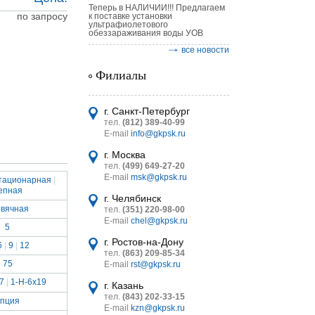
Теперь в НАЛИЧИИ!!! Предлагаем
по запросу
к поставке установки
ультрафиолетового
обеззараживания воды УОВ
все новости
Филиалы
астительных
логическим
г. Санкт-Петербург
тел.
(812) 389-40-99
E-mail
info@gkpsk.ru
г. Москва
тел.
(499) 649-27-20
E-mail
msk@gkpsk.ru
тационарная
|
епная
итель
г. Челябинск
рвячная
тел.
(351) 220-98-00
УТ MINI
E-mail
chel@gkpsk.ru
5
г. Ростов-на-Дону
6
|
9
|
12
тел.
(863) 209-85-34
75
E-mail
rst@gkpsk.ru
7
|
1-H-6x19
г. Казань
тел.
(843) 202-33-15
пция
E-mail
kzn@gkpsk.ru