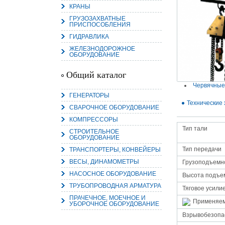
КРАНЫ
ГРУЗОЗАХВАТНЫЕ
ПРИСПОСОБЛЕНИЯ
ГИДРАВЛИКА
ЖЕЛЕЗНОДОРОЖНОЕ
15.
ОБОРУДОВАНИЕ
Руч
Пос
Нас
Общий каталог
мас
пра
Червячные
ГЕНЕРАТОРЫ
Технические 
СВАРОЧНОЕ ОБОРУДОВАНИЕ
КОМПРЕССОРЫ
Тип тали
СТРОИТЕЛЬНОЕ
ОБОРУДОВАНИЕ
Тип передачи
ТРАНСПОРТЕРЫ, КОНВЕЙЕРЫ
ВЕСЫ, ДИНАМОМЕТРЫ
Грузоподъемно
2
НАСОСНОЕ ОБОРУДОВАНИЕ
Высота подъем
ТРУБОПРОВОДНАЯ АРМАТУРА
О
Тяговое усилие
С
ПРАЧЕЧНОЕ, МОЕЧНОЕ И
Применяе
УБОРОЧНОЕ ОБОРУДОВАНИЕ
Взрывобезопа