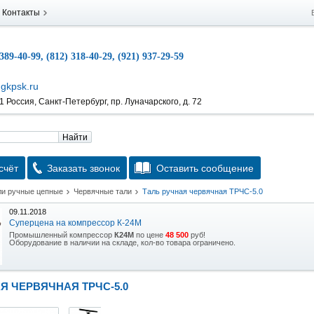
Контакты
 389-40-99, (812) 318-40-29, (921) 937-29-59
gkpsk.ru
 Россия, Санкт-Петербург, пр. Луначарского, д. 72
Найти
счёт
Заказать звонок
Оставить сообщение
ли ручные цепные
Червячные тали
Таль ручная червячная ТРЧС-5.0
09.11.2018
Суперцена на компрессор К-24М
Промышленный компрессор
К24М
по цене
48 500
руб!
Оборудование в наличии на складе, кол-во товара ограничено.
15.10.2018
Скидка на гидравлическую тележку
Я ЧЕРВЯЧНАЯ ТРЧС-5.0
Уникальная возможность приобрести (в наличии на складе) тележку гидравлическую
2,5т по спец цене.