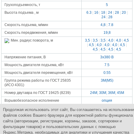
Грузоподъемность, т
5
Высота подъема , м
6.3
|
16
|
18
|
24
|
28
|
20
|
24
|
28
Скорость подъема, м/мин
4,8
|
7.8
Скорость передвижения, м/мин
19,8
3,5
|
3,5
|
3,5
|
4,0
|
4,0
|
4,5
Мин. радиус поворота, м
|
4,5
|
4,0
|
4,0
|
4,0
|
4,5
|
4,5
|
4,5
|
4,5
|
4,5
Напряжение питания, В
3x380 В
Мощность двигателя подъема, кВт
7.5
Мощность двигателя перемещения, кВт
0.55
Группа режима работы по ГОСТ 25835
3М(М5)
(ИСО 4301)
Номер двутавра по ГОСТ 19425 (8239)
24М; 30М; 36М; 45М
Взрывобезопасное исполнение
опция
Габаритные размеры, мм
см. в таблице
Продолжая использовать этот сайт, Вы соглашаетесь на использовани
файлов cookies Вашего браузера для корректной работы функционала
Масса,
380/455/490/540/570/750/820675/765/855/1350/1430/1520/1600/1
кг
сайта (авторизации, регистрации, корзины, заказов, сортировки и
фильтрации товаров) и пользовательских данных с помощью
Яндекс.Метрика, необходимых для аналитики и улучшения качества