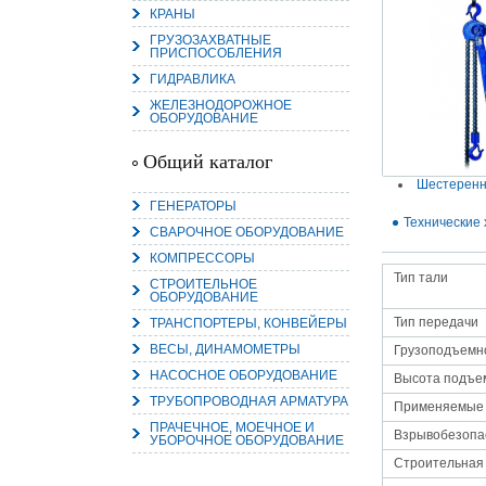
КРАНЫ
ГРУЗОЗАХВАТНЫЕ
ПРИСПОСОБЛЕНИЯ
ГИДРАВЛИКА
ЖЕЛЕЗНОДОРОЖНОЕ
15.
ОБОРУДОВАНИЕ
Руч
Пос
Нас
Общий каталог
мас
пра
Шестеренн
ГЕНЕРАТОРЫ
Технические 
СВАРОЧНОЕ ОБОРУДОВАНИЕ
КОМПРЕССОРЫ
Тип тали
СТРОИТЕЛЬНОЕ
ОБОРУДОВАНИЕ
Тип передачи
ТРАНСПОРТЕРЫ, КОНВЕЙЕРЫ
ВЕСЫ, ДИНАМОМЕТРЫ
Грузоподъемно
2
НАСОСНОЕ ОБОРУДОВАНИЕ
Высота подъем
ТРУБОПРОВОДНАЯ АРМАТУРА
О
Применяемые
С
ПРАЧЕЧНОЕ, МОЕЧНОЕ И
Взрывобезопа
УБОРОЧНОЕ ОБОРУДОВАНИЕ
Строительная 