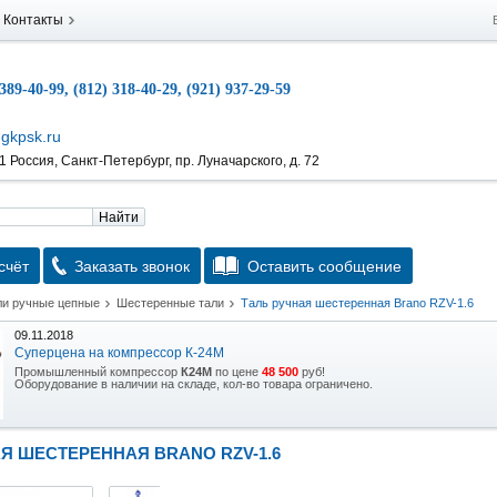
Контакты
 389-40-99, (812) 318-40-29, (921) 937-29-59
gkpsk.ru
 Россия, Санкт-Петербург, пр. Луначарского, д. 72
Найти
счёт
Заказать звонок
Оставить сообщение
ли ручные цепные
Шестеренные тали
Таль ручная шестеренная Brano RZV-1.6
09.11.2018
Суперцена на компрессор К-24М
Промышленный компрессор
К24М
по цене
48 500
руб!
Оборудование в наличии на складе, кол-во товара ограничено.
15.10.2018
Скидка на гидравлическую тележку
Я ШЕСТЕРЕННАЯ BRANO RZV-1.6
Уникальная возможность приобрести (в наличии на складе) тележку гидравлическую
2,5т по спец цене.