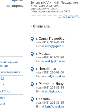
Теперь в НАЛИЧИИ!!! Предлагаем
по запросу
к поставке установки
ультрафиолетового
обеззараживания воды УОВ
все новости
Филиалы
астительных
логическим
г. Санкт-Петербург
тел.
(812) 389-40-99
E-mail
info@gkpsk.ru
г. Москва
тел.
(499) 649-27-20
E-mail
msk@gkpsk.ru
тационарная
|
епная
итель
г. Челябинск
|
шестеренная
тел.
(351) 220-98-00
УТ MINI
E-mail
chel@gkpsk.ru
1.6
г. Ростов-на-Дону
15
тел.
(863) 209-85-34
5,4х12,7
E-mail
rst@gkpsk.ru
нет
г. Казань
тел.
(843) 202-33-15
395
E-mail
kzn@gkpsk.ru