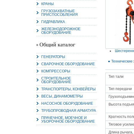
КРАНЫ
ГРУЗОЗАХВАТНЫЕ
ПРИСПОСОБЛЕНИЯ
ГИДРАВЛИКА
ЖЕЛЕЗНОДОРОЖНОЕ
15.
ОБОРУДОВАНИЕ
Руч
Пос
Нас
Общий каталог
мас
пра
Шестеренн
ГЕНЕРАТОРЫ
Технические 
СВАРОЧНОЕ ОБОРУДОВАНИЕ
КОМПРЕССОРЫ
Тип тали
СТРОИТЕЛЬНОЕ
ОБОРУДОВАНИЕ
Тип передачи
ТРАНСПОРТЕРЫ, КОНВЕЙЕРЫ
ВЕСЫ, ДИНАМОМЕТРЫ
Грузоподъемно
2
НАСОСНОЕ ОБОРУДОВАНИЕ
Высота подъем
ТРУБОПРОВОДНАЯ АРМАТУРА
О
С
Кратность пол
ПРАЧЕЧНОЕ, МОЕЧНОЕ И
УБОРОЧНОЕ ОБОРУДОВАНИЕ
Тяговое усилие
Длина рычага,