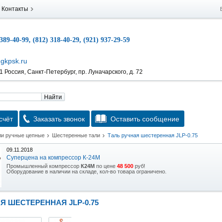
Контакты
 389-40-99, (812) 318-40-29, (921) 937-29-59
gkpsk.ru
 Россия, Санкт-Петербург, пр. Луначарского, д. 72
Найти
счёт
Заказать звонок
Оставить сообщение
ли ручные цепные
Шестеренные тали
Таль ручная шестеренная JLP-0.75
09.11.2018
Суперцена на компрессор К-24М
Промышленный компрессор
К24М
по цене
48 500
руб!
Оборудование в наличии на складе, кол-во товара ограничено.
15.10.2018
Скидка на гидравлическую тележку
Я ШЕСТЕРЕННАЯ JLP-0.75
Уникальная возможность приобрести (в наличии на складе) тележку гидравлическую
2,5т по спец цене.