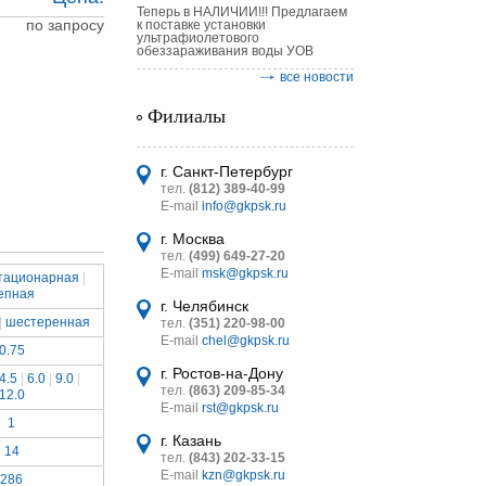
Теперь в НАЛИЧИИ!!! Предлагаем
по запросу
к поставке установки
ультрафиолетового
обеззараживания воды УОВ
все новости
Филиалы
астительных
логическим
г. Санкт-Петербург
тел.
(812) 389-40-99
E-mail
info@gkpsk.ru
г. Москва
тел.
(499) 649-27-20
E-mail
msk@gkpsk.ru
тационарная
|
епная
итель
г. Челябинск
|
шестеренная
тел.
(351) 220-98-00
УТ MINI
E-mail
chel@gkpsk.ru
0.75
г. Ростов-на-Дону
4.5
|
6.0
|
9.0
|
тел.
(863) 209-85-34
12.0
E-mail
rst@gkpsk.ru
1
г. Казань
14
тел.
(843) 202-33-15
E-mail
kzn@gkpsk.ru
286