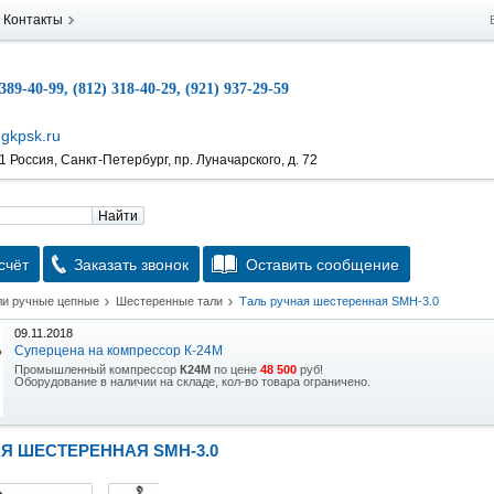
Контакты
 389-40-99, (812) 318-40-29, (921) 937-29-59
gkpsk.ru
 Россия, Санкт-Петербург, пр. Луначарского, д. 72
Найти
счёт
Заказать звонок
Оставить сообщение
ли ручные цепные
Шестеренные тали
Таль ручная шестеренная SMH-3.0
09.11.2018
Суперцена на компрессор К-24М
Промышленный компрессор
К24М
по цене
48 500
руб!
Оборудование в наличии на складе, кол-во товара ограничено.
15.10.2018
Скидка на гидравлическую тележку
Я ШЕСТЕРЕННАЯ SMH-3.0
Уникальная возможность приобрести (в наличии на складе) тележку гидравлическую
2,5т по спец цене.