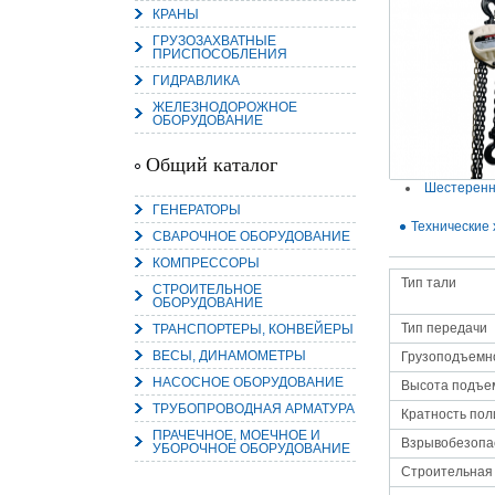
КРАНЫ
ГРУЗОЗАХВАТНЫЕ
ПРИСПОСОБЛЕНИЯ
ГИДРАВЛИКА
ЖЕЛЕЗНОДОРОЖНОЕ
15.
ОБОРУДОВАНИЕ
Руч
Пос
Нас
Общий каталог
мас
пра
Шестеренн
ГЕНЕРАТОРЫ
Технические 
СВАРОЧНОЕ ОБОРУДОВАНИЕ
КОМПРЕССОРЫ
Тип тали
СТРОИТЕЛЬНОЕ
ОБОРУДОВАНИЕ
Тип передачи
ТРАНСПОРТЕРЫ, КОНВЕЙЕРЫ
ВЕСЫ, ДИНАМОМЕТРЫ
Грузоподъемно
2
НАСОСНОЕ ОБОРУДОВАНИЕ
Высота подъем
ТРУБОПРОВОДНАЯ АРМАТУРА
О
Кратность пол
С
ПРАЧЕЧНОЕ, МОЕЧНОЕ И
Взрывобезопа
УБОРОЧНОЕ ОБОРУДОВАНИЕ
Строительная 