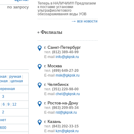
Теперь в НАЛИЧИИ!!! Предлагаем
по запросу
к поставке установки
ультрафиолетового
обеззараживания воды УОВ
все новости
Филиалы
астительных
логическим
г. Санкт-Петербург
тел.
(812) 389-40-99
E-mail
info@gkpsk.ru
г. Москва
тел.
(499) 649-27-20
E-mail
msk@gkpsk.ru
жная
|
ручная
|
рная
|
цепная
итель
г. Челябинск
еренная
тел.
(351) 220-98-00
УТ MINI
E-mail
chel@gkpsk.ru
3
г. Ростов-на-Дону
|
6
|
9
|
12
тел.
(863) 209-85-34
2
E-mail
rst@gkpsk.ru
нет
г. Казань
тел.
(843) 202-33-15
600
E-mail
kzn@gkpsk.ru